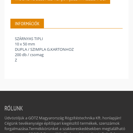
INFORMÁCIÓK
SZÁRNYAS TIPLI
10 x 50 mm
DUPLA / SZIMPLA G.KARTONHOZ
200 db / csomag
Z
RÓLUNK
Üdvözöljük a GÖTZ Magyarország Rögzítéstechnika Kft. honlapján!
Cégünk tevékenysége építőipari kiegészítő termékek, szerszámok
forgalmazása.Termékkörünket a szakkereskedésekben megtalálható