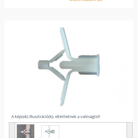
A kép(ek) illusztráció(k), eltérhetnek a valóságtól!