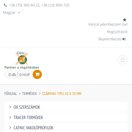
+36 (70) 369 44 22
,
+36 (23) 800-720
Magyar
Kérjük jelentkezzen be!
Regisztráció
Bejelentkezés
men
0 db
0 HUF
FŐOLDAL
TERMÉKEK
SZÁRNYAS TIPLI 10 X 50 MM
OX SZERSZÁMOK
TRACER TERMÉKEK
CATNIC VAKOLÓPROFILOK