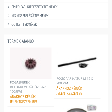
ÉPÍTŐIPARI KIEGÉSZÍTŐ TERMÉKEK
KIS KISZERELÉSŰ TERMÉKEK
OUTLET TERMÉKEK
TERMÉK AJÁNLÓ
FOGÓPÁR NATÚR M 12 X
FOGASKERÉK
200 MM
BETONKEVERŐHÖZ BWA
ÁRAKHOZ
KÉRJÜK
160/BWJ
JELENTKEZZEN BE!
ÁRAKHOZ
KÉRJÜK
JELENTKEZZEN BE!