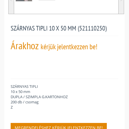
˂
˃
SZÁRNYAS TIPLI 10 X 50 MM (521110250)
Árakhoz
kérjük jelentkezzen be!
SZÁRNYAS TIPLI
10 x 50 mm
DUPLA / SZIMPLA G.KARTONHOZ
200 db / csomag
Z
MEGRENDELÉSHEZ KÉRJÜK JELENTKEZZEN BE!