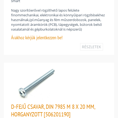
smart
Nagy szorítóerővel rögzíthető lapos felülete
finommechanikai, elektronikai és könnyűipari rögzítésekhez
használnak,(pl.műanyag és fém műszerdobozok, panelek,
nyomtatott áramkörök (PCB), tápegységek, bútorok belső
vasalatainál és gépburkolatoknál is népszerű)
Árakhoz
kérjük jelentkezzen be!
RÉSZLETEK
D-FEJŰ CSAVAR, DIN 7985 M 8 X 20 MM,
HORGANYZOTT [506201190]