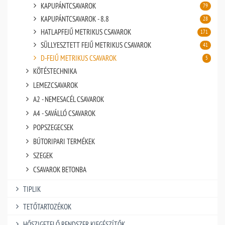
KAPUPÁNTCSAVAROK
79
KAPUPÁNTCSAVAROK - 8.8
28
HATLAPFEJŰ METRIKUS CSAVAROK
171
SÜLLYESZTETT FEJŰ METRIKUS CSAVAROK
41
D-FEJŰ METRIKUS CSAVAROK
5
KÖTÉSTECHNIKA
LEMEZCSAVAROK
A2 - NEMESACÉL CSAVAROK
A4 - SAVÁLLÓ CSAVAROK
POPSZEGECSEK
BÚTORIPARI TERMÉKEK
SZEGEK
CSAVAROK BETONBA
TIPLIK
TETŐTARTOZÉKOK
HŐSZIGETELŐ RENDSZER KIEGÉSZÍTŐK