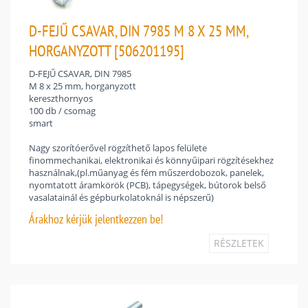
D-FEJŰ CSAVAR, DIN 7985 M 8 X 25 MM,
HORGANYZOTT [506201195]
D-FEJŰ CSAVAR, DIN 7985
M 8 x 25 mm, horganyzott
kereszthornyos
100 db / csomag
smart
Nagy szorítóerővel rögzíthető lapos felülete
finommechanikai, elektronikai és könnyűipari rögzítésekhez
használnak,(pl.műanyag és fém műszerdobozok, panelek,
nyomtatott áramkörök (PCB), tápegységek, bútorok belső
vasalatainál és gépburkolatoknál is népszerű)
Árakhoz
kérjük jelentkezzen be!
RÉSZLETEK