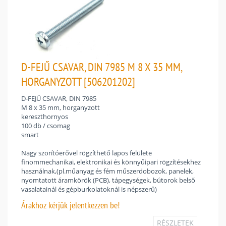
D-FEJŰ CSAVAR, DIN 7985 M 8 X 35 MM,
HORGANYZOTT [506201202]
D-FEJŰ CSAVAR, DIN 7985
M 8 x 35 mm, horganyzott
kereszthornyos
100 db / csomag
smart
Nagy szorítóerővel rögzíthető lapos felülete
finommechanikai, elektronikai és könnyűipari rögzítésekhez
használnak,(pl.műanyag és fém műszerdobozok, panelek,
nyomtatott áramkörök (PCB), tápegységek, bútorok belső
vasalatainál és gépburkolatoknál is népszerű)
Árakhoz
kérjük jelentkezzen be!
RÉSZLETEK