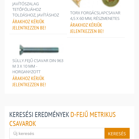
JAVÍTÓSZALAG
TETŐFÓLIÁHOZ
TORX FORGÁCSLAPCSAVAR
TOLDÁSHOZ, JAVÍTÁSHOZ
4,5 X 60 MM, RÉSZMENETES
ÁRAKHOZ
KÉRJÜK
ÁRAKHOZ
KÉRJÜK
JELENTKEZZEN BE!
JELENTKEZZEN BE!
SÜLLY.FEJŰ CSAVAR DIN 963
M 3 X 10 MM -
HORGANYZOTT
ÁRAKHOZ
KÉRJÜK
JELENTKEZZEN BE!
KERESÉSI EREDMÉNYEK
D-FEJŰ METRIKUS
CSAVAROK
KERESÉS