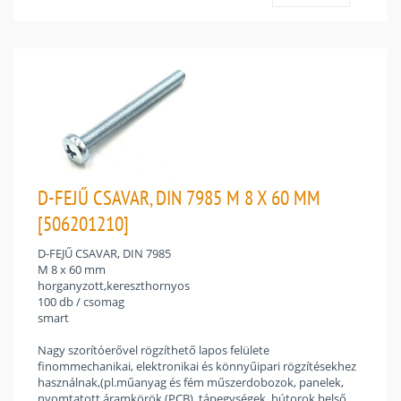
D-FEJŰ CSAVAR, DIN 7985 M 8 X 60 MM
[506201210]
D-FEJŰ CSAVAR, DIN 7985
M 8 x 60 mm
horganyzott,kereszthornyos
100 db / csomag
smart
Nagy szorítóerővel rögzíthető lapos felülete
finommechanikai, elektronikai és könnyűipari rögzítésekhez
használnak,(pl.műanyag és fém műszerdobozok, panelek,
nyomtatott áramkörök (PCB), tápegységek, bútorok belső