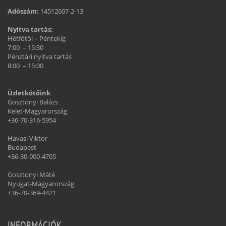
Adószám:
14512607-2-13
Nyitva tartás:
Hétfőtől – Péntekig
7:00 – 15:30
Pénztári nyitva tartás
8:00 – 15:00
Üzletkötőink
Gosztonyi Balázs
Kelet-Magyarország
+36-70-316-5954
Havasi Viktor
Budapest
+36-30-900-4705
Gosztonyi Máté
Nyugat-Magyarország
+36-70-369-4421
INFORMÁCIÓK