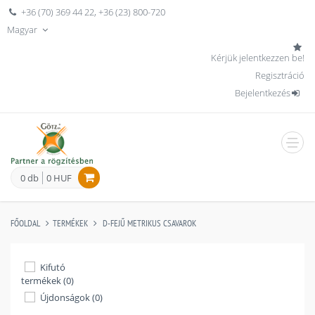
+36 (70) 369 44 22
,
+36 (23) 800-720
Magyar
Kérjük jelentkezzen be!
Regisztráció
Bejelentkezés
men
0 db
0 HUF
FŐOLDAL
TERMÉKEK
D-FEJŰ METRIKUS CSAVAROK
Kifutó
termékek (0)
Újdonságok (0)