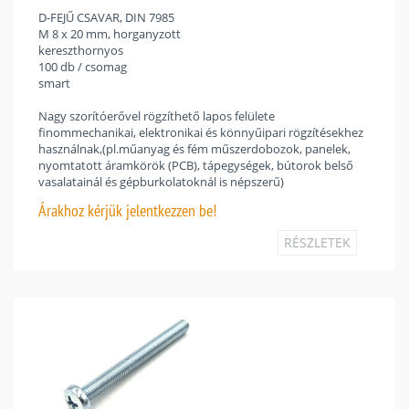
D-FEJŰ CSAVAR, DIN 7985
M 8 x 20 mm, horganyzott
kereszthornyos
100 db / csomag
smart
Nagy szorítóerővel rögzíthető lapos felülete
finommechanikai, elektronikai és könnyűipari rögzítésekhez
használnak,(pl.műanyag és fém műszerdobozok, panelek,
nyomtatott áramkörök (PCB), tápegységek, bútorok belső
vasalatainál és gépburkolatoknál is népszerű)
Árakhoz
kérjük jelentkezzen be!
RÉSZLETEK