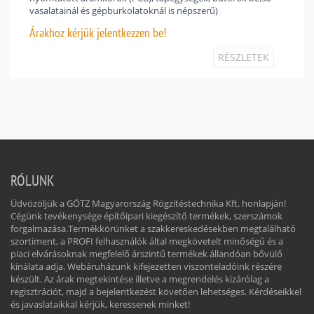
vasalatainál és gépburkolatoknál is népszerű)
Árakhoz
kérjük jelentkezzen be!
RÉSZLETEK
RÓLUNK
Üdvözöljük a GÖTZ Magyarország Rögzítéstechnika Kft. honlapján!
Cégünk tevékenysége építőipari kiegészítő termékek, szerszámok
forgalmazása.Termékkörünket a szakkereskedésekben megtalálható
szortiment, a PROFI felhasználók által megkövetelt minőségű és a
piaci elvárásoknak megfelelő árszintű termékek állandóan bővülő
kínálata adja. Webáruházunk kifejezetten viszonteladóink részére
készült. Az árak megtekintése illetve a megrendelés kizárólag a
regisztrációt, majd a bejelentkezést követően lehetséges. Kérdéseikkel
és javaslataikkal kérjük, keressenek minket!