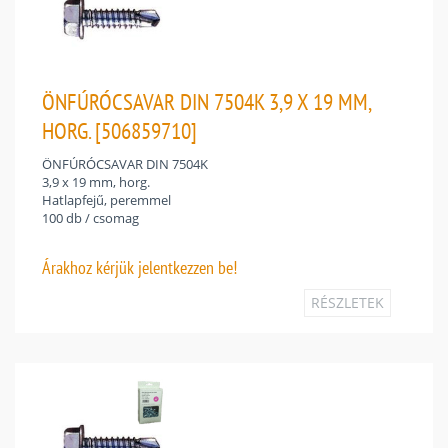
ÖNFÚRÓCSAVAR DIN 7504K 3,9 X 19 MM,
HORG. [506859710]
ÖNFÚRÓCSAVAR DIN 7504K
3,9 x 19 mm, horg.
Hatlapfejű, peremmel
100 db / csomag
Árakhoz
kérjük jelentkezzen be!
RÉSZLETEK