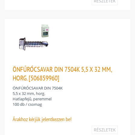
RÉSZLETEK
ÖNFÚRÓCSAVAR DIN 7504K 5,5 X 32 MM,
HORG. [506859960]
ÖNFÚRÓCSAVAR DIN 7504K
5,5 x 32 mm, horg.
Hatlapfejű, peremmel
100 db / csomag
Árakhoz
kérjük jelentkezzen be!
RÉSZLETEK