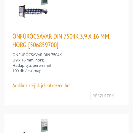
ÖNFÚRÓCSAVAR DIN 7504K 3,9 X 16 MM,
HORG. [506859700]
ÖNFÚRÓCSAVAR DIN 7504K
3,9 x 16 mm, horg.
Hatlapfejű, peremmel
100 db / csomag
Árakhoz
kérjük jelentkezzen be!
RÉSZLETEK