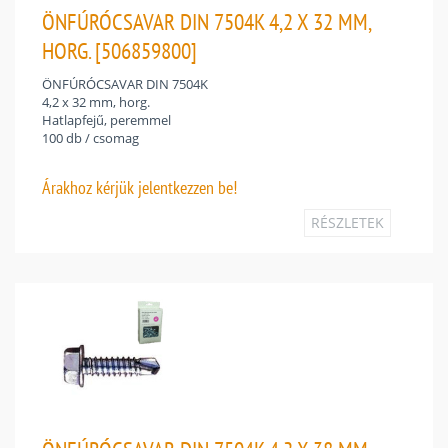
ÖNFÚRÓCSAVAR DIN 7504K 4,2 X 32 MM,
HORG. [506859800]
ÖNFÚRÓCSAVAR DIN 7504K
4,2 x 32 mm, horg.
Hatlapfejű, peremmel
100 db / csomag
Árakhoz
kérjük jelentkezzen be!
RÉSZLETEK