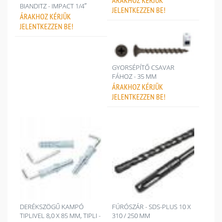
ÁRAKHOZ
KÉRJÜK
BIANDITZ - IMPACT 1/4˝
JELENTKEZZEN BE!
ÁRAKHOZ
KÉRJÜK
JELENTKEZZEN BE!
GYORSÉPÍTŐ CSAVAR
FÁHOZ - 35 MM
ÁRAKHOZ
KÉRJÜK
JELENTKEZZEN BE!
DERÉKSZÖGŰ KAMPÓ
FÚRÓSZÁR - SDS-PLUS 10 X
TIPLIVEL 8,0 X 85 MM, TIPLI -
310 / 250 MM