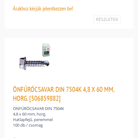
Árakhoz
kérjük jelentkezzen be!
RÉSZLETEK
ÖNFÚRÓCSAVAR DIN 7504K 4,8 X 60 MM,
HORG. [506859882]
ÖNFÚRÓCSAVAR DIN 7504K
4,8 x 60 mm, horg.
Hatlapfejű, peremmel
100 db / csomag