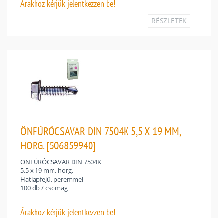
Árakhoz
kérjük jelentkezzen be!
RÉSZLETEK
ÖNFÚRÓCSAVAR DIN 7504K 5,5 X 19 MM,
HORG. [506859940]
ÖNFÚRÓCSAVAR DIN 7504K
5,5 x 19 mm, horg.
Hatlapfejű, peremmel
100 db / csomag
Árakhoz
kérjük jelentkezzen be!