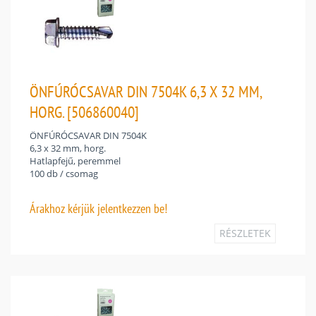
ÖNFÚRÓCSAVAR DIN 7504K 6,3 X 32 MM,
HORG. [506860040]
ÖNFÚRÓCSAVAR DIN 7504K
6,3 x 32 mm, horg.
Hatlapfejű, peremmel
100 db / csomag
Árakhoz
kérjük jelentkezzen be!
RÉSZLETEK