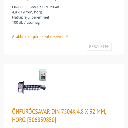
ÖNFÚRÓCSAVAR DIN 7504K
4,8 x 19 mm, horg.
Hatlapfejű, peremmel
100 db / csomag
Árakhoz
kérjük jelentkezzen be!
RÉSZLETEK
ÖNFÚRÓCSAVAR DIN 7504K 4,8 X 32 MM,
HORG. [506859850]