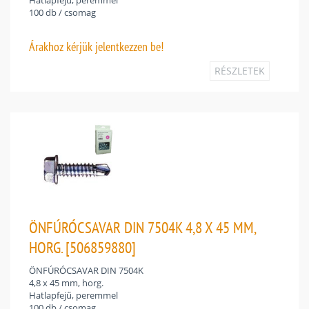
100 db / csomag
Árakhoz
kérjük jelentkezzen be!
RÉSZLETEK
ÖNFÚRÓCSAVAR DIN 7504K 4,8 X 45 MM,
HORG. [506859880]
ÖNFÚRÓCSAVAR DIN 7504K
4,8 x 45 mm, horg.
Hatlapfejű, peremmel
100 db / csomag