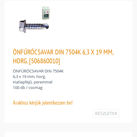
ÖNFÚRÓCSAVAR DIN 7504K 6,3 X 19 MM,
HORG. [506860010]
ÖNFÚRÓCSAVAR DIN 7504K
6,3 x 19 mm, horg.
Hatlapfejű, peremmel
100 db / csomag
Árakhoz
kérjük jelentkezzen be!
RÉSZLETEK