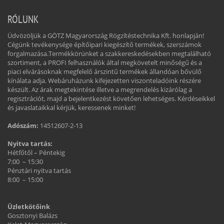
RÓLUNK
Üdvözöljük a GÖTZ Magyarország Rögzítéstechnika Kft. honlapján!
Cégünk tevékenysége építőipari kiegészítő termékek, szerszámok
forgalmazása.Termékkörünket a szakkereskedésekben megtalálható
szortiment, a PROFI felhasználók által megkövetelt minőségű és a
piaci elvárásoknak megfelelő árszintű termékek állandóan bővülő
kínálata adja. Webáruházunk kifejezetten viszonteladóink részére
készült. Az árak megtekintése illetve a megrendelés kizárólag a
regisztrációt, majd a bejelentkezést követően lehetséges. Kérdéseikkel
és javaslataikkal kérjük, keressenek minket!
Adószám:
14512607-2-13
Nyitva tartás:
Hétfőtől – Péntekig
7:00 – 15:30
Pénztári nyitva tartás
8:00 – 15:00
Üzletkötőink
Gosztonyi Balázs