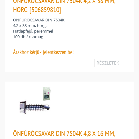
ÖNFÚRÓCSAVAR DIN 7504K 4,2 X 38 MM,
HORG. [506859810]
ÖNFÚRÓCSAVAR DIN 7504K
4,2 x 38 mm, horg.
Hatlapfejű, peremmel
100 db / csomag
Árakhoz
kérjük jelentkezzen be!
RÉSZLETEK
ÖNFÚRÓCSAVAR DIN 7504K 4,8 X 16 MM,