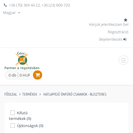
+36 (70) 369 44 22
,
+36 (23) 800-720
Magyar
Kérjük jelentkezzen be!
Regisztráció
Bejelentkezés
men
0 db
0 HUF
FŐOLDAL
TERMÉKEK
HATLAPFEJŰ ÖNFÚRÓ CSAVAROK - BLISZTERES
Kifutó
termékek (0)
Újdonságok (0)