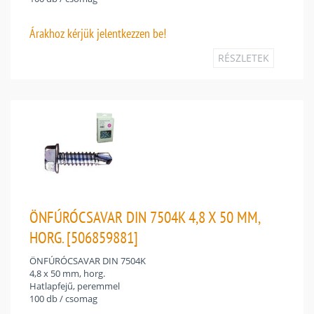
Árakhoz
kérjük jelentkezzen be!
RÉSZLETEK
ÖNFÚRÓCSAVAR DIN 7504K 4,8 X 50 MM,
HORG. [506859881]
ÖNFÚRÓCSAVAR DIN 7504K
4,8 x 50 mm, horg.
Hatlapfejű, peremmel
100 db / csomag