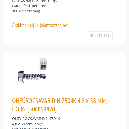
FÁHOZ, 4,8 x 35 mm, horg.
Hatlapfejű, peremmel
100 db / csomag
Árakhoz
kérjük jelentkezzen be!
RÉSZLETEK
ÖNFÚRÓCSAVAR DIN 7504K 4,8 X 38 MM,
HORG. [506859870]
ÖNFÚRÓCSAVAR DIN 7504K
4,8 x 38 mm, horg.
Hatlapfejű, peremmel