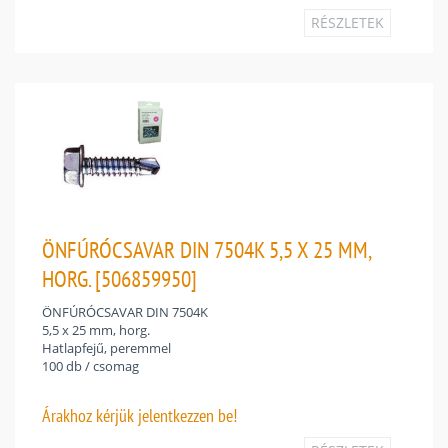
RÉSZLETEK
ÖNFÚRÓCSAVAR DIN 7504K 5,5 X 25 MM,
HORG. [506859950]
ÖNFÚRÓCSAVAR DIN 7504K
5,5 x 25 mm, horg.
Hatlapfejű, peremmel
100 db / csomag
Árakhoz
kérjük jelentkezzen be!