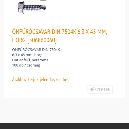
ÖNFÚRÓCSAVAR DIN 7504K 6,3 X 45 MM,
HORG. [506860060]
ÖNFÚRÓCSAVAR DIN 7504K
6,3 x 45 mm, horg.
Hatlapfejű, peremmel
100 db / csomag
Árakhoz
kérjük jelentkezzen be!
RÉSZLETEK