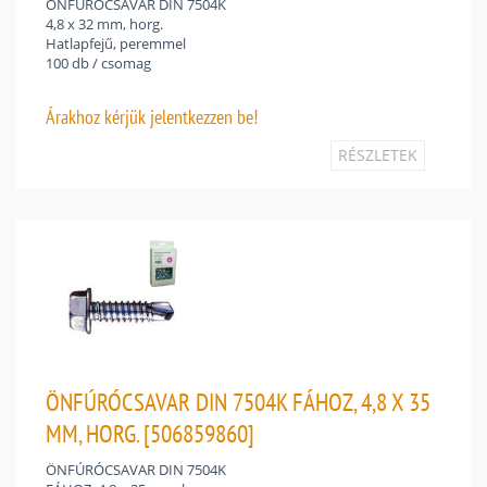
ÖNFÚRÓCSAVAR DIN 7504K
4,8 x 32 mm, horg.
Hatlapfejű, peremmel
100 db / csomag
Árakhoz
kérjük jelentkezzen be!
RÉSZLETEK
ÖNFÚRÓCSAVAR DIN 7504K FÁHOZ, 4,8 X 35
MM, HORG. [506859860]
ÖNFÚRÓCSAVAR DIN 7504K