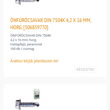
ÖNFÚRÓCSAVAR DIN 7504K 4,2 X 16 MM,
HORG. [506859770]
ÖNFÚRÓCSAVAR DIN 7504K
4,2 x 16 mm, horg.
Hatlapfejű, peremmel
100 db / csomag
Árakhoz
kérjük jelentkezzen be!
RÉSZLETEK