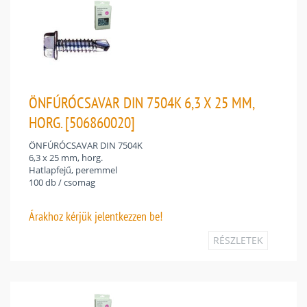
ÖNFÚRÓCSAVAR DIN 7504K 6,3 X 25 MM,
HORG. [506860020]
ÖNFÚRÓCSAVAR DIN 7504K
6,3 x 25 mm, horg.
Hatlapfejű, peremmel
100 db / csomag
Árakhoz
kérjük jelentkezzen be!
RÉSZLETEK