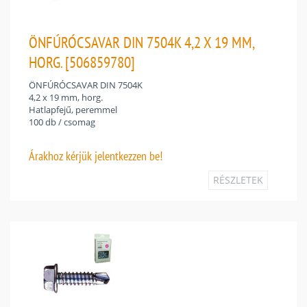
ÖNFÚRÓCSAVAR DIN 7504K 4,2 X 19 MM,
HORG. [506859780]
ÖNFÚRÓCSAVAR DIN 7504K
4,2 x 19 mm, horg.
Hatlapfejű, peremmel
100 db / csomag
Árakhoz
kérjük jelentkezzen be!
RÉSZLETEK