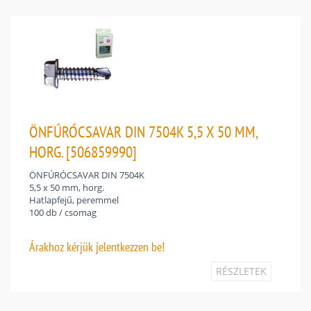
ÖNFÚRÓCSAVAR DIN 7504K 5,5 X 50 MM,
HORG. [506859990]
ÖNFÚRÓCSAVAR DIN 7504K
5,5 x 50 mm, horg.
Hatlapfejű, peremmel
100 db / csomag
Árakhoz
kérjük jelentkezzen be!
RÉSZLETEK