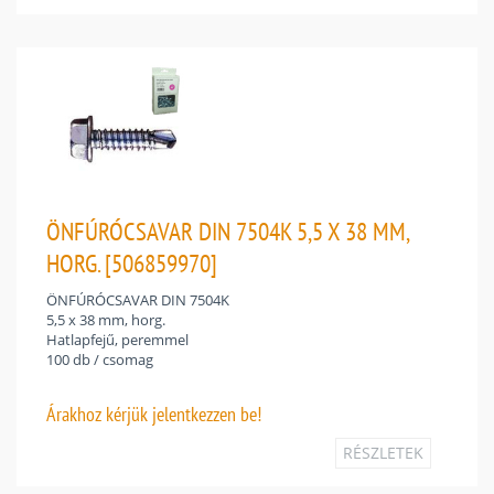
ÖNFÚRÓCSAVAR DIN 7504K 5,5 X 38 MM,
HORG. [506859970]
ÖNFÚRÓCSAVAR DIN 7504K
5,5 x 38 mm, horg.
Hatlapfejű, peremmel
100 db / csomag
Árakhoz
kérjük jelentkezzen be!
RÉSZLETEK