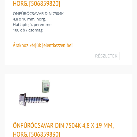
HORG. [506859820]
ÖNFÚRÓCSAVAR DIN 7504K
4,8 x 16 mm, horg.
Hatlapfejű, peremmel
100 db / csomag
Árakhoz
kérjük jelentkezzen be!
RÉSZLETEK
ÖNFÚRÓCSAVAR DIN 7504K 4,8 X 19 MM,
HORG. [506859830]