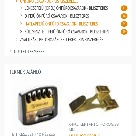
ÖNFÚRÓ CSAVAROK - KIS KISZERELÉS
LENCSEFEJŰ (OPEL) ÖNFÚRÓCSAVAROK - BLISZTERES
11
D-FEJŰ ÖNFÚRÓ CSAVAROK - BLISZTERES
16
HATLAPFEJŰ ÖNFÚRÓ CSAVAROK - BLISZTERES
24
SÜLLYESZTETTFEJŰ ÖNFÚRÓ CSAVAROK - BLISZTERES
29
ZSALUZÁSI, BETONOZÁSI KELLÉKEK - KIS KISZERELÉS
OUTLET TERMÉKEK
TERMÉK AJÁNLÓ
X-FALIKÉPTARTÓ HOROG 33
MM
BIT KÉSZLET - 10 RÉSZES