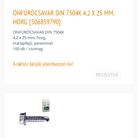
ÖNFÚRÓCSAVAR DIN 7504K 4,2 X 25 MM,
HORG. [506859790]
ÖNFÚRÓCSAVAR DIN 7504K
4,2 x 25 mm, horg.
Hatlapfejű, peremmel
100 db / csomag
Árakhoz
kérjük jelentkezzen be!
RÉSZLETEK