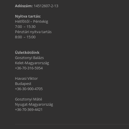
Adószám:
14512607-2-13
Nyitva tartás:
Hétfőtől – Péntekig
7:00 – 15:30
Pénztári nyitva tartás
8:00 – 15:00
Üzletkötőink
Gosztonyi Balázs
Kelet-Magyarország
+36-70-316-5954
Havasi Viktor
Budapest
+36-30-900-4705
Gosztonyi Máté
Nyugat-Magyarország
+36-70-369-4421