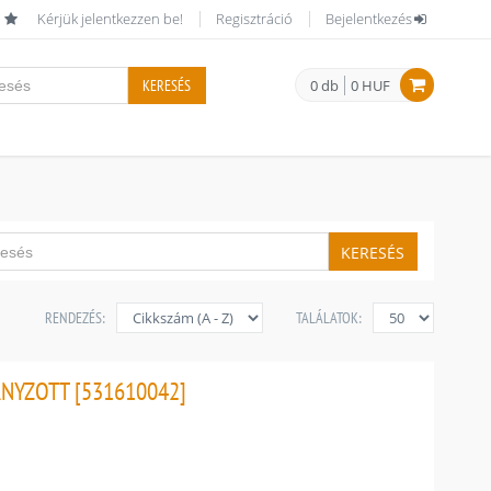
Kérjük jelentkezzen be!
Regisztráció
Bejelentkezés
KERESÉS
0 db
0 HUF
KERESÉS
RENDEZÉS:
TALÁLATOK:
NYZOTT [531610042]