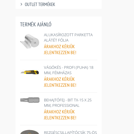
OUTLET TERMÉKEK
TERMÉK AJÁNLÓ
ALUKASÍROZOTT PARKETTA
ALÁTÉT FÓLIA
ÁRAKHOZ
KÉRJÜK
JELENTKEZZEN BE!
VÁGÓKÉS - PROFI (PUHA) 18
MM, FÉMHÁZAS
ÁRAKHOZ
KÉRJÜK
JELENTKEZZEN BE!
BEHAJTÓFEJ - BIT TX-15 X 25
MM, PROFESSIONAL
ÁRAKHOZ
KÉRJÜK
JELENTKEZZEN BE!
REZGÉSCSILLAPÍTÓCSÍK 75-ÖS