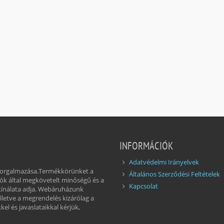
INFORMÁCIÓK
Adatvédelmi Irányelvek
 forgalmazása.Termékkörünket a
Általános Szerződési Feltételek
ók által megkövetelt minőségű és a
Kapcsolat
kínálata adja. Webáruházunk
illetve a megrendelés kizárólag a
el és javaslataikkal kérjük,