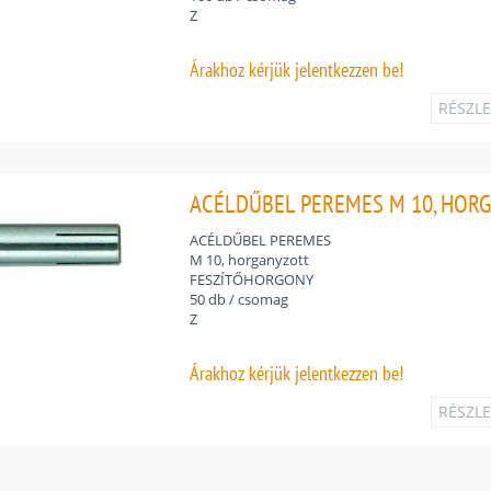
Z
Árakhoz
kérjük jelentkezzen be!
RÉSZL
ACÉLDŰBEL PEREMES M 10, HORG
ACÉLDŰBEL PEREMES
M 10, horganyzott
FESZÍTŐHORGONY
50 db / csomag
Z
Árakhoz
kérjük jelentkezzen be!
RÉSZL