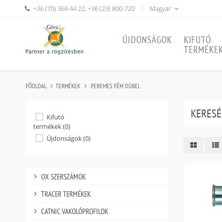
+36 (70) 369 44 22
,
+36 (23) 800-720
Magyar
ÚJDONSÁGOK
KIFUTÓ
TERMÉKE
FŐOLDAL
TERMÉKEK
PEREMES FÉM DÜBEL
KERESÉ
Kifutó
termékek (0)
Újdonságok (0)
OX SZERSZÁMOK
TRACER TERMÉKEK
CATNIC VAKOLÓPROFILOK