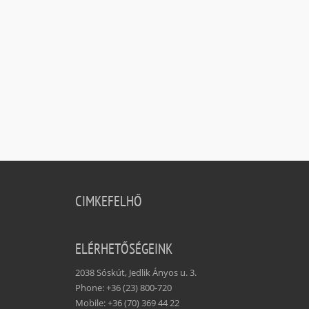
CIMKEFELHŐ
ELÉRHETŐSÉGEINK
2038 Sóskút, Jedlik Ányos u. 3.
Phone: +36 (23) 800-720
Mobile: +36 (70) 369 44 22