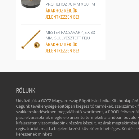
PROFILHOZ 70 MM X 30 FM
ÁRAKHOZ
KÉRJÜK
JELENTKEZZEN BE!
MESTER FACSAVAR 4,5 X 80
MM, SÜLLYESZTETT FEJŰ
ÁRAKHOZ
KÉRJÜK
JELENTKEZZEN BE!
RÓLUNK
Üdvözöljük a GÖTZ Magyarország Rögzítéstechnika Kft. honlapján!
Cégünk tevékenysége építőipari kiegészítő termékek, szerszámok
szakkereskedésekben megtalálható szortiment, a PROFI felhasznál
piaci elvárásoknak megfelelő árszintű termékek állandóan bővülő 
kifejezetten viszonteladóink részére készült. Az árak megtekintése 
regisztrációt, majd a bejelentkezést követően lehetséges. Kérdéseikk
keressenek minket!