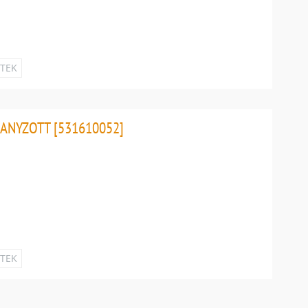
ETEK
ANYZOTT [531610052]
ETEK