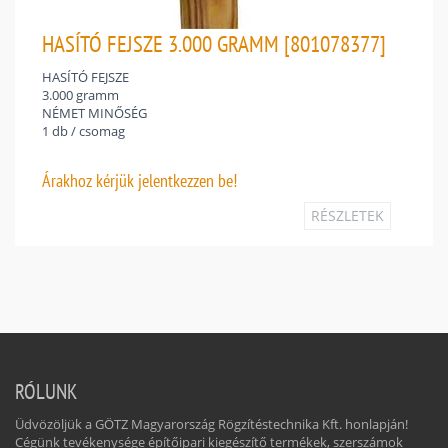
HASÍTÓ FEJSZE 3.000 GRAMM [801078377]
HASÍTÓ FEJSZE
3.000 gramm
NÉMET MINŐSÉG
1 db / csomag
Árakhoz
kérjük jelentkezzen be!
RÉSZLETEK
RÓLUNK
Üdvözöljük a GÖTZ Magyarország Rögzítéstechnika Kft. honlapján!
Cégünk tevékenysége építőipari kiegészítő termékek, szerszámok