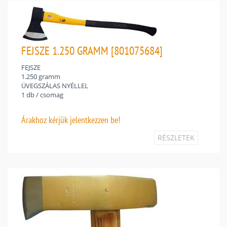
FEJSZE 1.250 GRAMM [801075684]
FEJSZE
1.250 gramm
ÜVEGSZÁLAS NYÉLLEL
1 db / csomag
Árakhoz
kérjük jelentkezzen be!
RÉSZLETEK