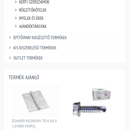
KERTI SZERSZÁMOK
RÖGZÍTŐKÖTELEK
NYELEK ÉS ÉKEK
AJÁNDÉKTÁRGYAK
ÉPÍTŐIPARI KIEGÉSZÍTŐ TERMÉKEK
KIS KISZERELÉSŰ TERMÉKEK
OUTLET TERMÉKEK
TERMÉK AJÁNLÓ
ZSANÉR KESKENY 70 X 43 X
1,0 MM HORG.