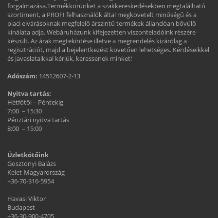
forgalmazása.Termékkörünket a szakkereskedésekben megtalálható
szortiment, a PROFI felhasználók által megkövetelt minőségű és a
piaci elvárásoknak megfelelő árszintű termékek állandóan bővülő
kínálata adja. Webáruházunk kifejezetten viszonteladóink részére
készült. Az árak megtekintése illetve a megrendelés kizárólag a
regisztrációt, majd a bejelentkezést követően lehetséges. Kérdéseikkel
és javaslataikkal kérjük, keressenek minket!
Adószám:
14512607-2-13
Nyitva tartás:
Hétfőtől – Péntekig
7:00 – 15:30
Pénztári nyitva tartás
8:00 – 15:00
Üzletkötőink
Gosztonyi Balázs
Kelet-Magyarország
+36-70-316-5954
Havasi Viktor
Budapest
+36-30-900-4705