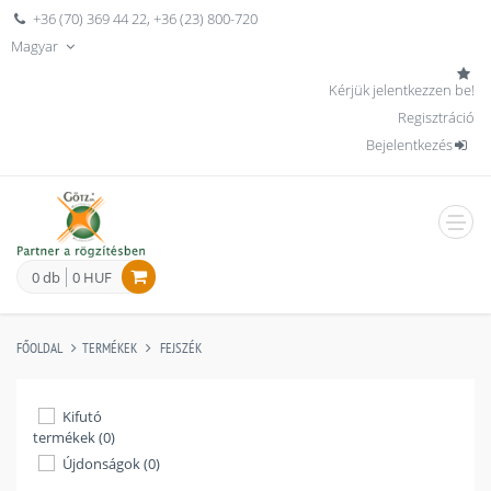
+36 (70) 369 44 22
,
+36 (23) 800-720
Magyar
Kérjük jelentkezzen be!
Regisztráció
Bejelentkezés
men
0 db
0 HUF
FŐOLDAL
TERMÉKEK
FEJSZÉK
Kifutó
termékek (0)
Újdonságok (0)