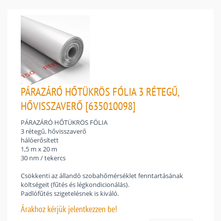
PÁRAZÁRÓ HŐTÜKRÖS FÓLIA 3 RÉTEGŰ,
HŐVISSZAVERŐ [635010098]
PÁRAZÁRÓ HŐTÜKRÖS FÓLIA
3 rétegű, hővisszaverő
hálóerősített
1,5 m x 20 m
30 nm / tekercs
Csökkenti az állandó szobahőmérséklet fenntartásának
költségeit (fűtés és légkondicionálás).
Padlófűtés szigetelésnek is kiváló.
Árakhoz
kérjük jelentkezzen be!