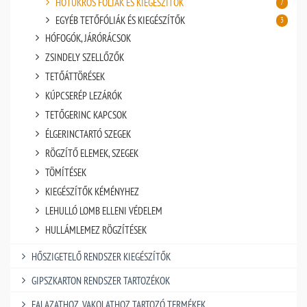
HŐTÜKRÖS FÓLIÁK ÉS KIEGÉSZÍTŐK
7
EGYÉB TETŐFÓLIÁK ÉS KIEGÉSZÍTŐK
3
HÓFOGÓK, JÁRÓRÁCSOK
ZSINDELY SZELLŐZŐK
TETŐÁTTÖRÉSEK
KÚPCSERÉP LEZÁRÓK
TETŐGERINC KAPCSOK
ÉLGERINCTARTÓ SZEGEK
RÖGZÍTŐ ELEMEK, SZEGEK
TÖMÍTÉSEK
KIEGÉSZÍTŐK KÉMÉNYHEZ
LEHULLÓ LOMB ELLENI VÉDELEM
HULLÁMLEMEZ RÖGZÍTÉSEK
HŐSZIGETELŐ RENDSZER KIEGÉSZÍTŐK
GIPSZKARTON RENDSZER TARTOZÉKOK
FALAZATHOZ, VAKOLATHOZ TARTOZÓ TERMÉKEK