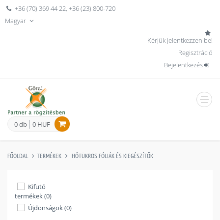
+36 (70) 369 44 22
,
+36 (23) 800-720
Magyar
Kérjük jelentkezzen be!
Regisztráció
Bejelentkezés
men
0 db
0 HUF
FŐOLDAL
TERMÉKEK
HŐTÜKRÖS FÓLIÁK ÉS KIEGÉSZÍTŐK
Kifutó
termékek (0)
Újdonságok (0)