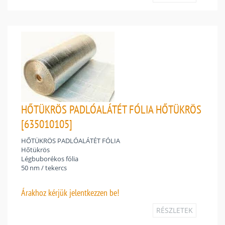
HŐTÜKRÖS PADLÓALÁTÉT FÓLIA HŐTÜKRÖS
[635010105]
HŐTÜKRÖS PADLÓALÁTÉT FÓLIA
Hőtükrös
Légbuborékos fólia
50 nm / tekercs
Árakhoz
kérjük jelentkezzen be!
RÉSZLETEK