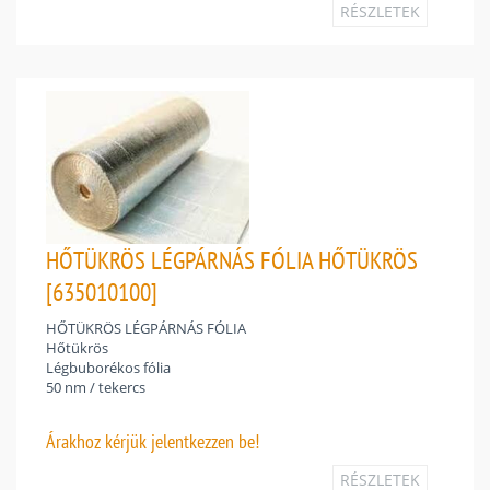
RÉSZLETEK
HŐTÜKRÖS LÉGPÁRNÁS FÓLIA HŐTÜKRÖS
[635010100]
HŐTÜKRÖS LÉGPÁRNÁS FÓLIA
Hőtükrös
Légbuborékos fólia
50 nm / tekercs
Árakhoz
kérjük jelentkezzen be!
RÉSZLETEK