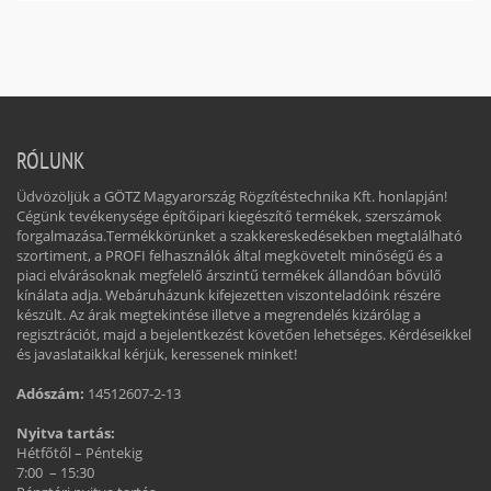
RÓLUNK
Üdvözöljük a GÖTZ Magyarország Rögzítéstechnika Kft. honlapján!
Cégünk tevékenysége építőipari kiegészítő termékek, szerszámok
forgalmazása.Termékkörünket a szakkereskedésekben megtalálható
szortiment, a PROFI felhasználók által megkövetelt minőségű és a
piaci elvárásoknak megfelelő árszintű termékek állandóan bővülő
kínálata adja. Webáruházunk kifejezetten viszonteladóink részére
készült. Az árak megtekintése illetve a megrendelés kizárólag a
regisztrációt, majd a bejelentkezést követően lehetséges. Kérdéseikkel
és javaslataikkal kérjük, keressenek minket!
Adószám:
14512607-2-13
Nyitva tartás:
Hétfőtől – Péntekig
7:00 – 15:30