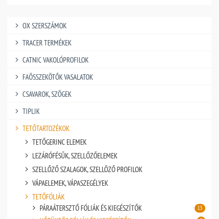
OX SZERSZÁMOK
TRACER TERMÉKEK
CATNIC VAKOLÓPROFILOK
FAÖSSZEKÖTŐK VASALATOK
CSAVAROK, SZÖGEK
TIPLIK
TETŐTARTOZÉKOK
TETŐGERINC ELEMEK
LEZÁRÓFÉSŰK, SZELLŐZŐELEMEK
SZELLŐZŐ SZALAGOK, SZELLÖZŐ PROFILOK
VÁPAELEMEK, VÁPASZEGÉLYEK
TETŐFÓLIÁK
PÁRAÁTERSZTŐ FÓLIÁK ÉS KIEGÉSZÍTŐK
13