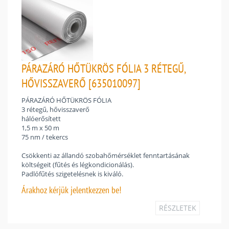
PÁRAZÁRÓ HŐTÜKRÖS FÓLIA 3 RÉTEGŰ,
HŐVISSZAVERŐ [635010097]
PÁRAZÁRÓ HŐTÜKRÖS FÓLIA
3 rétegű, hővisszaverő
hálóerősített
1,5 m x 50 m
75 nm / tekercs
Csökkenti az állandó szobahőmérséklet fenntartásának
költségeit (fűtés és légkondicionálás).
Padlófűtés szigetelésnek is kiváló.
Árakhoz
kérjük jelentkezzen be!
RÉSZLETEK