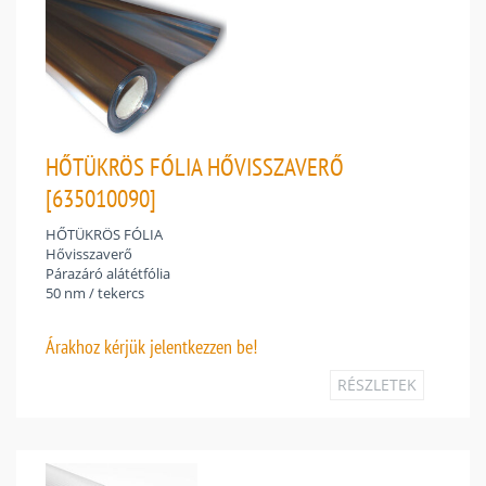
HŐTÜKRÖS FÓLIA HŐVISSZAVERŐ
[635010090]
HŐTÜKRÖS FÓLIA
Hővisszaverő
Párazáró alátétfólia
50 nm / tekercs
Árakhoz
kérjük jelentkezzen be!
RÉSZLETEK