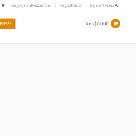
Kérjük jelentkezzen be!
Regisztráció
Bejelentkezés
ERESÉS
0 db
0 HUF