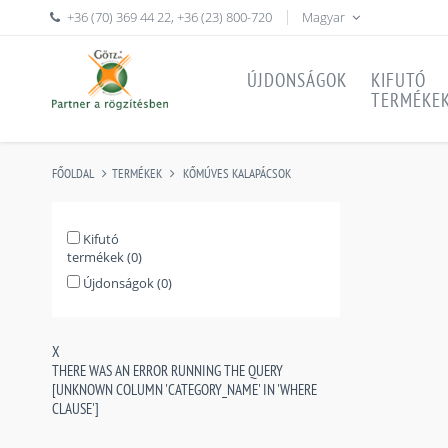
+36 (70) 369 44 22
,
+36 (23) 800-720
Magyar
ÚJDONSÁGOK
KIFUTÓ
TERMÉKE
FŐOLDAL
TERMÉKEK
KŐMÚVES KALAPÁCSOK
Kifutó
termékek (0)
Újdonságok (0)
X
THERE WAS AN ERROR RUNNING THE QUERY
[UNKNOWN COLUMN 'CATEGORY_NAME' IN 'WHERE
CLAUSE']