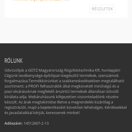
RÉSZLETEK
RÓLUNK
Üdvözöljük a GÖTZ Magyarország Rögzítéstechnika Kft. honlapján!
Cégünk tevékenysége építőipari kiegészítő termékek, szerszámok
forgalmazása.Termékkörünket a szakkereskedésekben megtalálható
szortiment, a PROFI felhasználók által megkövetelt minőségű és a
piaci elvárásoknak megfelelő árszintű termékek állandóan bővülő
kínálata adja. Webáruházunk kifejezetten viszonteladóink részére
készült. Az árak megtekintése illetve a megrendelés kizárólag a
regisztrációt, majd a bejelentkezést követően lehetséges. Kérdéseikkel
és javaslataikkal kérjük, keressenek minket!
Adószám:
14512607-2-13