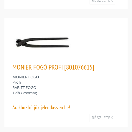
RÉSZLETEK
MONIER FOGÓ PROFI [801076615]
MONIER FOGÓ
Profi
RABITZ FOGÓ
1 db / csomag
Árakhoz
kérjük jelentkezzen be!
RÉSZLETEK