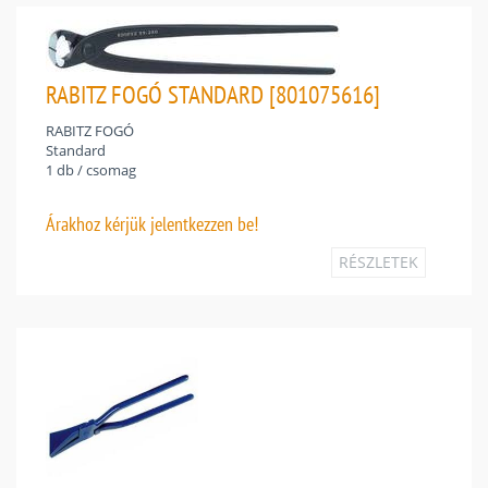
RABITZ FOGÓ STANDARD [801075616]
RABITZ FOGÓ
Standard
1 db / csomag
Árakhoz
kérjük jelentkezzen be!
RÉSZLETEK