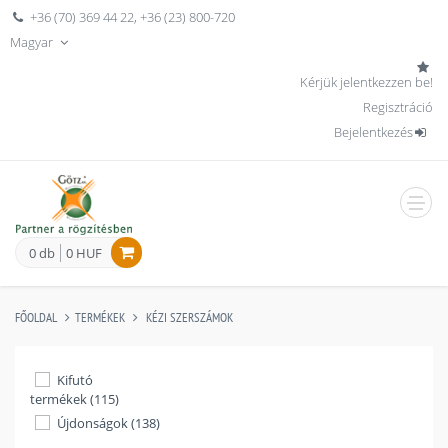
+36 (70) 369 44 22
,
+36 (23) 800-720
Magyar
Kérjük jelentkezzen be!
Regisztráció
Bejelentkezés
men
0 db
0 HUF
FŐOLDAL
TERMÉKEK
KÉZI SZERSZÁMOK
Kifutó
termékek (115)
Újdonságok (138)