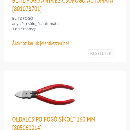
BLITZ FOGÓ ANYA ÉS CSŐFOGÓ, AUTOMATA
[801078701]
BLITZ FOGÓ
anya és csőfogó, automata
1 db / csomag
Árakhoz
kérjük jelentkezzen be!
RÉSZLETEK
OLDALCSÍPŐ FOGÓ SÍKOLT 160 MM
[805060014]