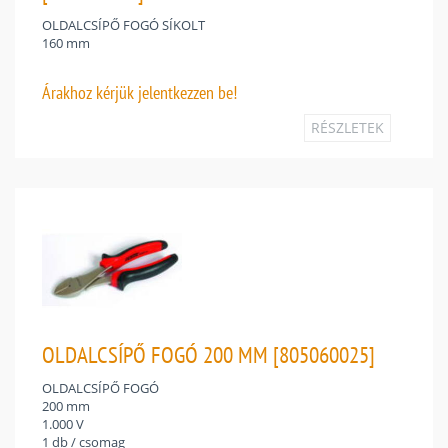
OLDALCSÍPŐ FOGÓ SÍKOLT
160 mm
Árakhoz
kérjük jelentkezzen be!
RÉSZLETEK
OLDALCSÍPŐ FOGÓ 200 MM [805060025]
OLDALCSÍPŐ FOGÓ
200 mm
1.000 V
1 db / csomag