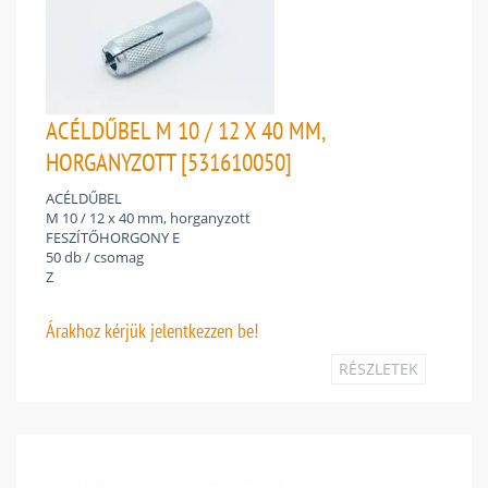
ACÉLDŰBEL M 10 / 12 X 40 MM,
HORGANYZOTT [531610050]
ACÉLDŰBEL
M 10 / 12 x 40 mm, horganyzott
FESZÍTŐHORGONY E
50 db / csomag
Z
Árakhoz
kérjük jelentkezzen be!
RÉSZLETEK