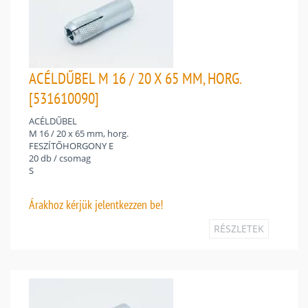
ACÉLDŰBEL M 16 / 20 X 65 MM, HORG.
[531610090]
ACÉLDŰBEL
M 16 / 20 x 65 mm, horg.
FESZÍTŐHORGONY E
20 db / csomag
S
Árakhoz
kérjük jelentkezzen be!
RÉSZLETEK