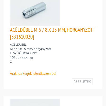
ACÉLDŰBEL M 6 / 8 X 25 MM, HORGANYZOTT
[531610020]
ACÉLDŰBEL
M 6 / 8 x 25 mm, horganyzott
FESZÍTŐHORGONY E
100 db / csomag
Z
Árakhoz
kérjük jelentkezzen be!
RÉSZLETEK