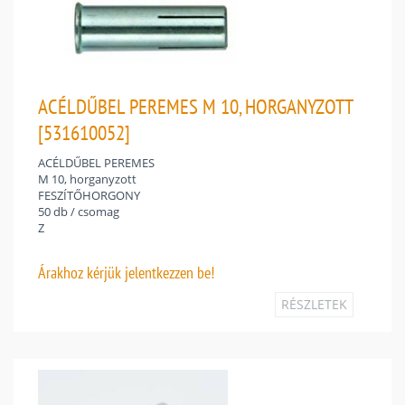
ACÉLDŰBEL PEREMES M 10, HORGANYZOTT
[531610052]
ACÉLDŰBEL PEREMES
M 10, horganyzott
FESZÍTŐHORGONY
50 db / csomag
Z
Árakhoz
kérjük jelentkezzen be!
RÉSZLETEK