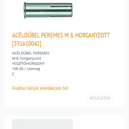
ACÉLDŰBEL PEREMES M 8, HORGANYZOTT
[531610042]
ACÉLDŰBEL PEREMES
M 8, horganyzott
FESZÍTŐHORGONY
100 db / csomag
Z
Árakhoz
kérjük jelentkezzen be!
RÉSZLETEK