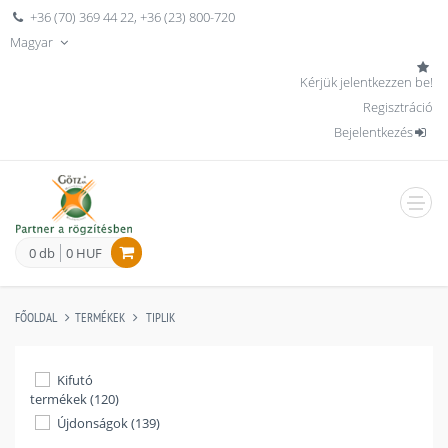
+36 (70) 369 44 22
,
+36 (23) 800-720
Magyar
Kérjük jelentkezzen be!
Regisztráció
Bejelentkezés
men
0 db
0 HUF
FŐOLDAL
TERMÉKEK
TIPLIK
Kifutó
termékek (120)
Újdonságok (139)