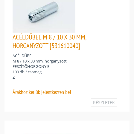
ACÉLDŰBEL M 8 / 10 X 30 MM,
HORGANYZOTT [531610040]
ACÉLDŰBEL
M 8 / 10 x 30 mm, horganyzott
FESZÍTŐHORGONY E
100 db / csomag
Z
Árakhoz
kérjük jelentkezzen be!
RÉSZLETEK