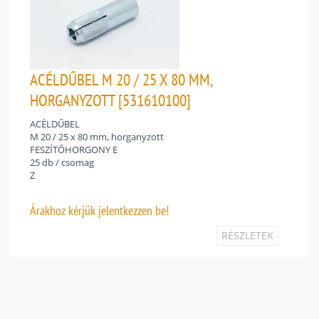
ACÉLDŰBEL M 20 / 25 X 80 MM,
HORGANYZOTT [531610100]
ACÉLDŰBEL
M 20 / 25 x 80 mm, horganyzott
FESZÍTŐHORGONY E
25 db / csomag
Z
Árakhoz
kérjük jelentkezzen be!
RÉSZLETEK