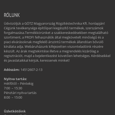
RÓLUNK
Üdvözöljük a GÖTZ Magyarország Rögzítéstechnika Kft. honlapján!
Cégünk tevékenysége építőipari kiegészítő termékek, szerszámok
forgalmazása.Termékkörünket a szakkereskedésekben megtalálható
szortiment, a PROFI felhasználók által megkövetelt minőségű és a
piaci elvárásoknak megfelelő árszintű termékek állandóan bővülő
kínálata adja. Webáruházunk kifejezetten viszonteladóink részére
készült. Az árak megtekintése illetve a megrendelés kizárólag a
regisztrációt, majd a bejelentkezést követően lehetséges. Kérdéseikkel
és javaslataikkal kérjük, keressenek minket!
Adószám:
14512607-2-13
Nyitva tartás:
Hétfőtől – Péntekig
7:00 – 15:30
Pénztári nyitva tartás
8:00 – 15:00
Üzletkötőink