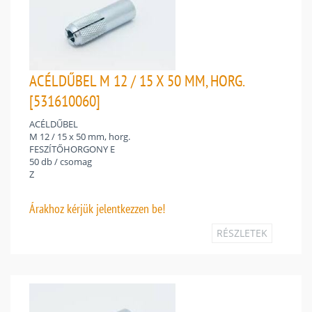
ACÉLDŰBEL M 12 / 15 X 50 MM, HORG.
[531610060]
ACÉLDŰBEL
M 12 / 15 x 50 mm, horg.
FESZÍTŐHORGONY E
50 db / csomag
Z
Árakhoz
kérjük jelentkezzen be!
RÉSZLETEK