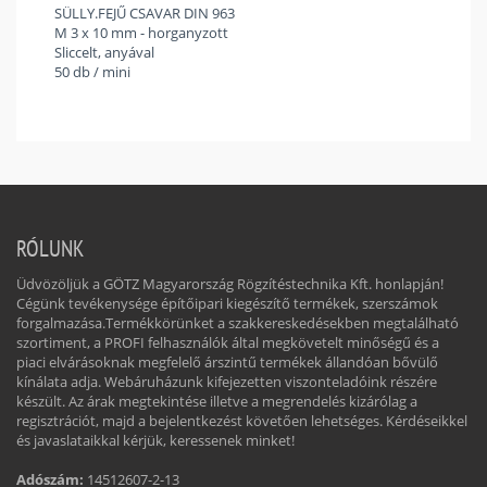
SÜLLY.FEJŰ CSAVAR DIN 963
M 3 x 10 mm - horganyzott
Sliccelt, anyával
50 db / mini
RÓLUNK
Üdvözöljük a GÖTZ Magyarország Rögzítéstechnika Kft. honlapján!
Cégünk tevékenysége építőipari kiegészítő termékek, szerszámok
forgalmazása.Termékkörünket a szakkereskedésekben megtalálható
szortiment, a PROFI felhasználók által megkövetelt minőségű és a
piaci elvárásoknak megfelelő árszintű termékek állandóan bővülő
kínálata adja. Webáruházunk kifejezetten viszonteladóink részére
készült. Az árak megtekintése illetve a megrendelés kizárólag a
regisztrációt, majd a bejelentkezést követően lehetséges. Kérdéseikkel
és javaslataikkal kérjük, keressenek minket!
Adószám:
14512607-2-13