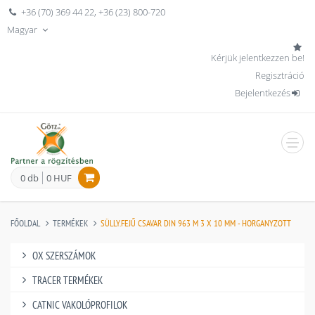
+36 (70) 369 44 22
,
+36 (23) 800-720
Magyar
Kérjük jelentkezzen be!
Regisztráció
Bejelentkezés
men
0 db
0 HUF
FŐOLDAL
TERMÉKEK
SÜLLY.FEJŰ CSAVAR DIN 963 M 3 X 10 MM - HORGANYZOTT
OX SZERSZÁMOK
TRACER TERMÉKEK
CATNIC VAKOLÓPROFILOK