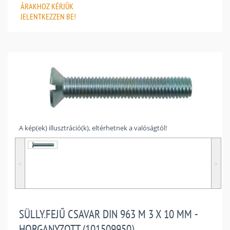
ÁRAKHOZ
KÉRJÜK
JELENTKEZZEN BE!
A kép(ek) illusztráció(k), eltérhetnek a valóságtól!
˂
˃
SÜLLY.FEJŰ CSAVAR DIN 963 M 3 X 10 MM -
HORGANYZOTT (101509950)