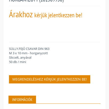
Árakhoz
kérjük jelentkezzen be!
SÜLLY.FEJŰ CSAVAR DIN 963
M 3 x 10 mm - horganyzott
Sliccelt, anyával
50 db / mini
MEGRENDELÉSHEZ KÉRJÜK JELENTKEZZEN BE!
INFORMÁCIÓK