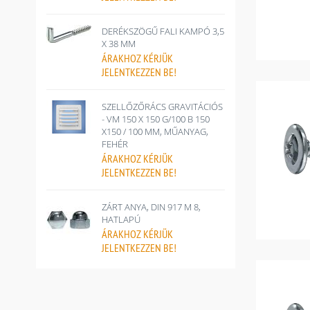
DERÉKSZÖGŰ FALI KAMPÓ 3,5
X 38 MM
ÁRAKHOZ
KÉRJÜK
JELENTKEZZEN BE!
SZELLŐZŐRÁCS GRAVITÁCIÓS
- VM 150 X 150 G/100 B 150
X150 / 100 MM, MŰANYAG,
FEHÉR
ÁRAKHOZ
KÉRJÜK
JELENTKEZZEN BE!
ZÁRT ANYA, DIN 917 M 8,
HATLAPÚ
ÁRAKHOZ
KÉRJÜK
JELENTKEZZEN BE!