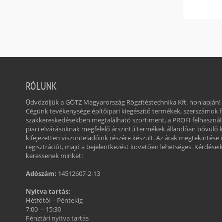
RÓLUNK
Üdvözöljük a GÖTZ Magyarország Rögzítéstechnika Kft. honlapján!
Cégünk tevékenysége építőipari kiegészítő termékek, szerszámok
szakkereskedésekben megtalálható szortiment, a PROFI felhasznál
piaci elvárásoknak megfelelő árszintű termékek állandóan bővülő 
kifejezetten viszonteladóink részére készült. Az árak megtekintése 
regisztrációt, majd a bejelentkezést követően lehetséges. Kérdéseikk
keressenek minket!
Adószám:
14512607-2-13
Nyitva tartás:
Hétfőtől – Péntekig
7:00 – 15:30
Pénztári nyitva tartás