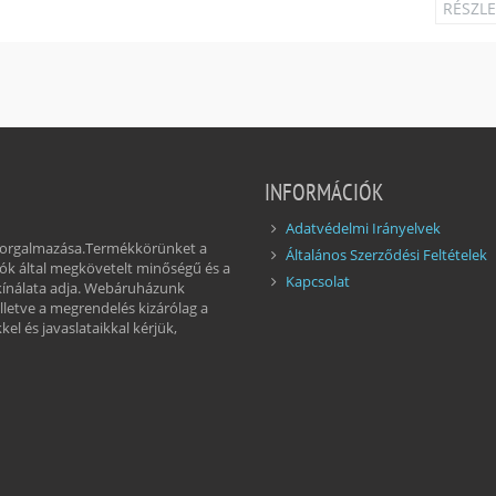
RÉSZL
INFORMÁCIÓK
Adatvédelmi Irányelvek
 forgalmazása.Termékkörünket a
Általános Szerződési Feltételek
ók által megkövetelt minőségű és a
Kapcsolat
kínálata adja. Webáruházunk
illetve a megrendelés kizárólag a
el és javaslataikkal kérjük,