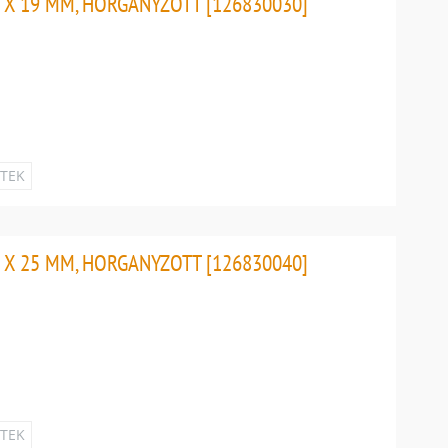
 X 19 MM, HORGANYZOTT [126830030]
ETEK
 X 25 MM, HORGANYZOTT [126830040]
ETEK