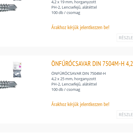
4,2 x 19 mm, horganyzott
PH-2, Lencsefejű, alátéttel
100 db / csomag
Árakhoz
kérjük jelentkezzen be!
RÉSZL
ÖNFÚRÓCSAVAR DIN 7504M-H 4,2
ÖNFÚRÓCSAVAR DIN 7504M-H
4,2 x 25 mm, horganyzott
PH-2, Lencsefejű, alátéttel
100 db / csomag
Árakhoz
kérjük jelentkezzen be!
RÉSZL