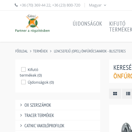
+36 (70) 369 44 22
,
+36 (23) 800-720
Magyar
ÚJDONSÁGOK
KIFUTÓ
TERMÉKE
FŐOLDAL
TERMÉKEK
LENCSEFEJŰ (OPEL) ÖNFÚRÓCSAVAROK - BLISZTERES
KERESÉ
Kifutó
ÖNFÚRÓ
termékek (0)
Újdonságok (0)
OX SZERSZÁMOK
TRACER TERMÉKEK
CATNIC VAKOLÓPROFILOK