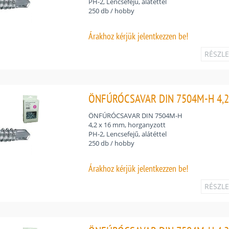
PH-2, Lencsefejű, alátéttel
250 db / hobby
Árakhoz
kérjük jelentkezzen be!
RÉSZL
ÖNFÚRÓCSAVAR DIN 7504M-H 4,2
ÖNFÚRÓCSAVAR DIN 7504M-H
4,2 x 16 mm, horganyzott
PH-2, Lencsefejű, alátéttel
250 db / hobby
Árakhoz
kérjük jelentkezzen be!
RÉSZL