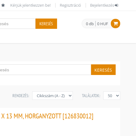
Kérjük jelentkezzen be!
Regisztráció
Bejelentkezés
KERESÉS
0 db
0 HUF
KERESÉS
RENDEZÉS:
TALÁLATOK:
 X 13 MM, HORGANYZOTT [126830012]