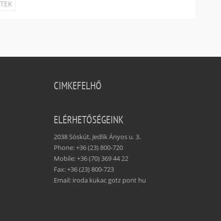
ETEK
CIMKEFELHŐ
ELÉRHETŐSÉGEINK
2038 Sóskút, Jedlik Ányos u. 3.
Phone: +36 (23) 800-720
Mobile: +36 (70) 369 44 22
Fax: +36 (23) 800-723
Email: iroda kukac gotz pont hu