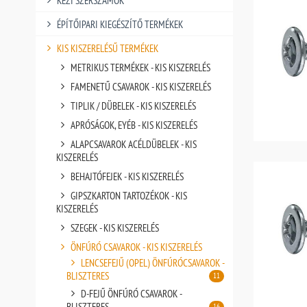
KÉZI SZERSZÁMOK
ÉPÍTŐIPARI KIEGÉSZÍTŐ TERMÉKEK
KIS KISZERELÉSŰ TERMÉKEK
METRIKUS TERMÉKEK - KIS KISZERELÉS
FAMENETŰ CSAVAROK - KIS KISZERELÉS
TIPLIK / DÜBELEK - KIS KISZERELÉS
APRÓSÁGOK, EYÉB - KIS KISZERELÉS
ALAPCSAVAROK ACÉLDÜBELEK - KIS
KISZERELÉS
BEHAJTÓFEJEK - KIS KISZERELÉS
GIPSZKARTON TARTOZÉKOK - KIS
KISZERELÉS
SZEGEK - KIS KISZERELÉS
ÖNFÚRÓ CSAVAROK - KIS KISZERELÉS
LENCSEFEJŰ (OPEL) ÖNFÚRÓCSAVAROK -
BLISZTERES
11
D-FEJŰ ÖNFÚRÓ CSAVAROK -
BLISZTERES
16