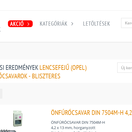
KATEGÓRIÁK
LETÖLTÉSEK
AKCIÓ
K
SI EREDMÉNYEK
LENCSEFEJŰ (OPEL)
CSAVAROK - BLISZTERES
ÖNFÚRÓCSAVAR DIN 7504M-H 4,2
ÖNFÚRÓCSAVAR DIN 7504M-H
4,2 x 13 mm, horganyzott