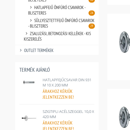
HATLAPFEJŰ ÖNFÚRÓ CSAVAROK -
BLISZTERES
24
SÜLLYESZTETTFEJŰ ÖNFÚRÓ CSAVAROK
- BLISZTERES
29
ZSALUZÁSI, BETONOZÁSI KELLÉKEK - KIS
KISZERELÉS
OUTLET TERMÉKEK
TERMÉK AJÁNLÓ
HATLAPFEJŰCSAVAR DIN 931
M 10 X 200 MM
ÁRAKHOZ
KÉRJÜK
JELENTKEZZEN BE!
SZIGTIPLI ACÉLSZEGGEL 10,0 X
420 MM
ÁRAKHOZ
KÉRJÜK
JELENTKEZZEN BE!