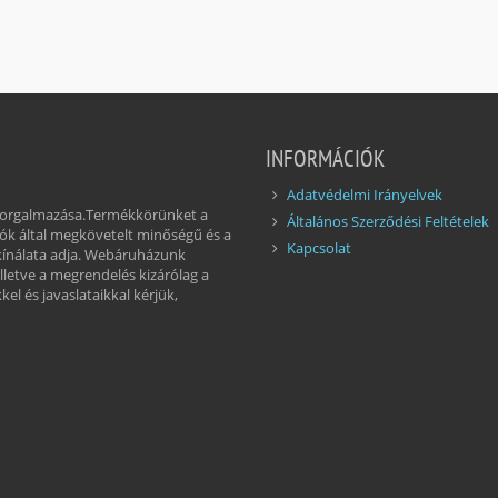
INFORMÁCIÓK
Adatvédelmi Irányelvek
 forgalmazása.Termékkörünket a
Általános Szerződési Feltételek
ók által megkövetelt minőségű és a
Kapcsolat
kínálata adja. Webáruházunk
illetve a megrendelés kizárólag a
el és javaslataikkal kérjük,