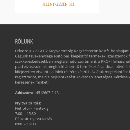
JELENTKEZZEN BE!
RÓLUNK
Üdvözöljük a GÖTZ Magyarország Rögzítéstechnika Kft. honlapján!
Cégünk tevékenysége építőipari kiegészítő termékek, szerszámok
szakkereskedésekben megtalálható szortiment, a PROFI felhasznál
piaci elvárásoknak megfelelő árszintű termékek állandóan bővülő 
kifejezetten viszonteladóink részére készült. Az árak megtekintése 
regisztrációt, majd a bejelentkezést követően lehetséges. Kérdéseikk
keressenek minket!
Adószám:
14512607-2-13
Nyitva tartás:
Hétfőtől – Péntekig
7:00 – 15:30
Pénztári nyitva tartás
8:00 – 15:00