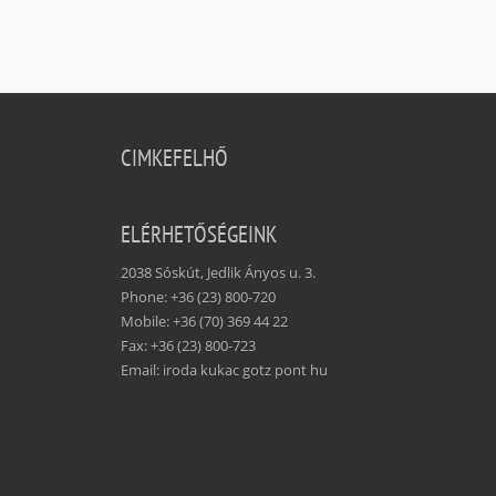
CIMKEFELHŐ
ELÉRHETŐSÉGEINK
2038 Sóskút, Jedlik Ányos u. 3.
Phone: +36 (23) 800-720
Mobile: +36 (70) 369 44 22
Fax: +36 (23) 800-723
Email: iroda kukac gotz pont hu