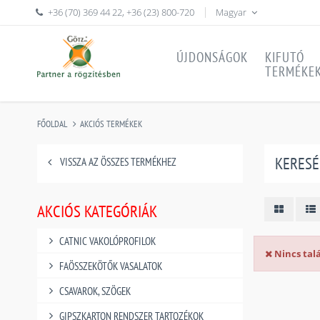
+36 (70) 369 44 22
,
+36 (23) 800-720
Magyar
ÚJDONSÁGOK
KIFUTÓ
TERMÉKE
FŐOLDAL
AKCIÓS TERMÉKEK
KERESÉ
VISSZA AZ ÖSSZES TERMÉKHEZ
AKCIÓS KATEGÓRIÁK
CATNIC VAKOLÓPROFILOK
Nincs talá
FAÖSSZEKÖTŐK VASALATOK
CSAVAROK, SZÖGEK
GIPSZKARTON RENDSZER TARTOZÉKOK