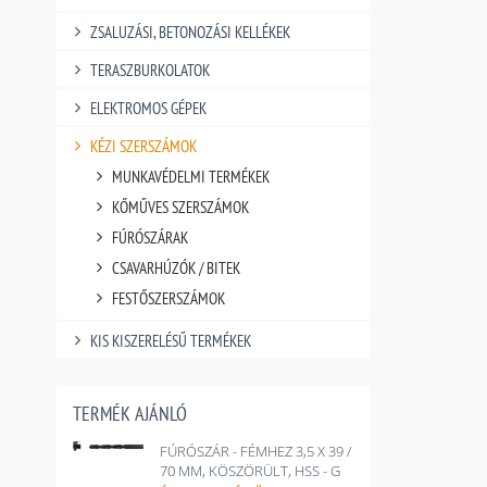
ZSALUZÁSI, BETONOZÁSI KELLÉKEK
TERASZBURKOLATOK
ELEKTROMOS GÉPEK
KÉZI SZERSZÁMOK
MUNKAVÉDELMI TERMÉKEK
KŐMŰVES SZERSZÁMOK
FÚRÓSZÁRAK
CSAVARHÚZÓK / BITEK
FESTŐSZERSZÁMOK
KIS KISZERELÉSŰ TERMÉKEK
TERMÉK AJÁNLÓ
FÚRÓSZÁR - FÉMHEZ 3,5 X 39 /
70 MM, KÖSZÖRÜLT, HSS - G