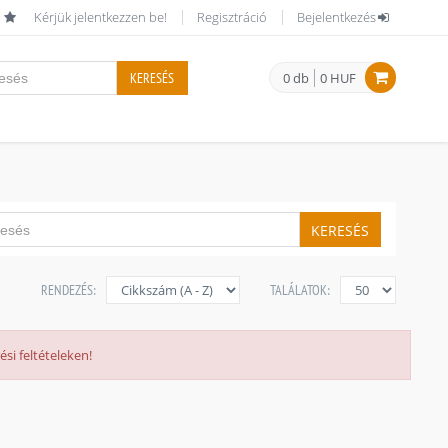
Kérjük jelentkezzen be!
Regisztráció
Bejelentkezés
KERESÉS
0 db
0 HUF
KERESÉS
RENDEZÉS:
TALÁLATOK:
si feltételeken!