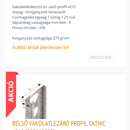
Vakolatelválasztó és -záró profil 4212
Anyag : Horganyzott lemezacél
Csomagolási egység 1 köteg = 25 rúd
Gipszréteg vastagsága mm-ben : 9
Hossz cm-ben : 250
horganyzás vastagsága 275 g/nm
Árakhoz
kérjük jelentkezzen be!
RÉSZLETEK
BELSŐ VAKOLATLEZÁRÓ PROFIL CATNIC