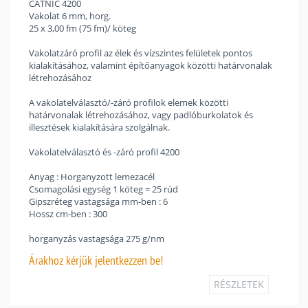
CATNIC 4200
Vakolat 6 mm, horg.
25 x 3,00 fm (75 fm)/ köteg
Vakolatzáró profil az élek és vízszintes felületek pontos
kialakításához, valamint építőanyagok közötti határvonalak
létrehozásához
A vakolatelválasztó/-záró profilok elemek közötti
határvonalak létrehozásához, vagy padlóburkolatok és
illesztések kialakítására szolgálnak.
Vakolatelválasztó és -záró profil 4200
Anyag : Horganyzott lemezacél
Csomagolási egység 1 köteg = 25 rúd
Gipszréteg vastagsága mm-ben : 6
Hossz cm-ben : 300
horganyzás vastagsága 275 g/nm
Árakhoz
kérjük jelentkezzen be!
RÉSZLETEK