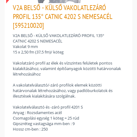
V2A BELSŐ - KÜLSŐ VAKOLATLEZÁRÓ
PROFIL 135° CATNIC 4202 S NEMESACÉL
[595210020]
V2A BELSŐ - KÜLSŐ VAKOLATLEZÁRÓ PROFIL 135°
CATNIC 4202 S NEMESACÉL
Vakolat 9 mm
15 x 2,50 fm (37,5 fm)/ köteg
Vakolatzáró profil az élek és vízszintes felületek pontos
kialakításához, valamint építőanyagok közötti határvonalak
létrehozásához
A vakolatelválasztó/-záró profilok elemek közötti
határvonalak létrehozásához, vagy padlóburkolatok és
illesztések kialakítására szolgálnak.
Vakolatelválasztó és -záró profil 4201 S
Anyag : Rozsdamentes acél
Csomagolási egység 1 köteg = 25 rúd
Gipszréteg vastagsága mm-ben : 9
Hossz cm-ben : 250