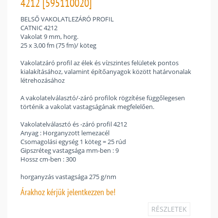
4212 [595110020]
BELSŐ VAKOLATLEZÁRÓ PROFIL
CATNIC 4212
Vakolat 9 mm, horg.
25 x 3,00 fm (75 fm)/ köteg
Vakolatzáró profil az élek és vízszintes felületek pontos
kialakításához, valamint építőanyagok között határvonalak
létrehozásához
A vakolatelválasztó/-záró profilok rögzítése függőlegesen
történik a vakolat vastagságának megfelelően.
Vakolatelválasztó és -záró profil 4212
Anyag : Horganyzott lemezacél
Csomagolási egység 1 köteg = 25 rúd
Gipszréteg vastagsága mm-ben : 9
Hossz cm-ben : 300
horganyzás vastagsága 275 g/nm
Árakhoz
kérjük jelentkezzen be!
RÉSZLETEK