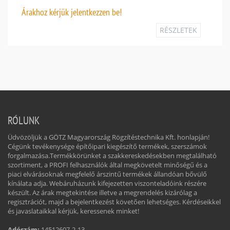
Árakhoz
kérjük jelentkezzen be!
RÉSZLETEK
RÓLUNK
Üdvözöljük a GÖTZ Magyarország Rögzítéstechnika Kft. honlapján!
Cégünk tevékenysége építőipari kiegészítő termékek, szerszámok
forgalmazása.Termékkörünket a szakkereskedésekben megtalálható
szortiment, a PROFI felhasználók által megkövetelt minőségű és a
piaci elvárásoknak megfelelő árszintű termékek állandóan bővülő
kínálata adja. Webáruházunk kifejezetten viszonteladóink részére
készült. Az árak megtekintése illetve a megrendelés kizárólag a
regisztrációt, majd a bejelentkezést követően lehetséges. Kérdéseikkel
és javaslataikkal kérjük, keressenek minket!
Adószám:
14512607-2-13