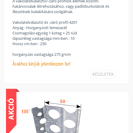
A vakolatelválasztó/-záró profilok elemek közötti
határvonalak létrehozásához, vagy padlóburkolatok és
illesztések kialakítására szolgálnak.
Vakolatelválasztó és -záró profil 4201
Anyag : Horganyzott lemezacél
Csomagolási egység 1 köteg = 25 rúd
Gipszréteg vastagsága mm-ben : 10
Hossz cm-ben : 250
horganyzás vastagsága 275 g/nm
Árakhoz
kérjük jelentkezzen be!
RÉSZLETEK