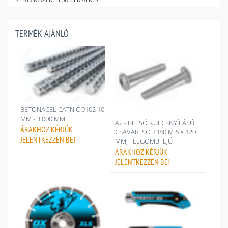
TERMÉK AJÁNLÓ
BETONACÉL CATNIC 9102 10
MM - 3.000 MM
A2 - BELSŐ KULCSNYÍLÁSÚ
ÁRAKHOZ
KÉRJÜK
CSAVAR ISO 7380 M 6 X 120
JELENTKEZZEN BE!
MM, FÉLGÖMBFEJŰ
ÁRAKHOZ
KÉRJÜK
JELENTKEZZEN BE!