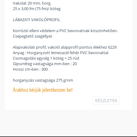
Vakolat 20 mm, horg.
25 x 3,00 fm (75 fm)/ köteg
LÁBAZATI VAKOLÓPROFIL
Korrózió elleni védelem a PVC bevonatnak köszönhetően.
Csepegtető szegéllyel.
Alapvakolati profil, vakoló alapprofil pontos élekhez 6229
Anyag : Horganyzott lemezacél fehér PVC bevonattal
Csomagolási egység 1 köteg = 25 rúd
Gipszréteg vastagsága mm-ben : 20
Hossz cm-ben : 300
horganyzás vastagsága 275 g/nm
Árakhoz
kérjük jelentkezzen be!
RÉSZLETEK