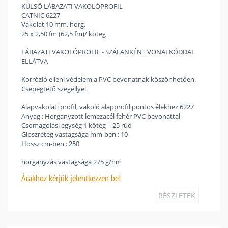
KÜLSŐ LÁBAZATI VAKOLÓPROFIL
CATNIC 6227
Vakolat 10 mm, horg.
25 x 2,50 fm (62,5 fm)/ köteg
LÁBAZATI VAKOLÓPROFIL - SZÁLANKÉNT VONALKÓDDAL
ELLÁTVA
Korrózió elleni védelem a PVC bevonatnak köszönhetően.
Csepegtető szegéllyel.
Alapvakolati profil, vakoló alapprofil pontos élekhez 6227
Anyag : Horganyzott lemezacél fehér PVC bevonattal
Csomagolási egység 1 köteg = 25 rúd
Gipszréteg vastagsága mm-ben : 10
Hossz cm-ben : 250
horganyzás vastagsága 275 g/nm
Árakhoz
kérjük jelentkezzen be!
RÉSZLETEK