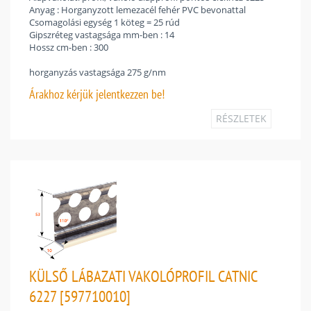
Anyag : Horganyzott lemezacél fehér PVC bevonattal
Csomagolási egység 1 köteg = 25 rúd
Gipszréteg vastagsága mm-ben : 14
Hossz cm-ben : 300
horganyzás vastagsága 275 g/nm
Árakhoz
kérjük jelentkezzen be!
RÉSZLETEK
KÜLSŐ LÁBAZATI VAKOLÓPROFIL CATNIC
6227 [597710010]