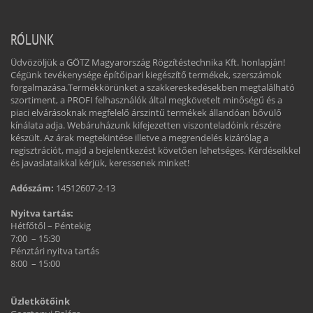
RÓLUNK
Üdvözöljük a GÖTZ Magyarország Rögzítéstechnika Kft. honlapján!
Cégünk tevékenysége építőipari kiegészítő termékek, szerszámok
forgalmazása.Termékkörünket a szakkereskedésekben megtalálható
szortiment, a PROFI felhasználók által megkövetelt minőségű és a
piaci elvárásoknak megfelelő árszintű termékek állandóan bővülő
kínálata adja. Webáruházunk kifejezetten viszonteladóink részére
készült. Az árak megtekintése illetve a megrendelés kizárólag a
regisztrációt, majd a bejelentkezést követően lehetséges. Kérdéseikkel
és javaslataikkal kérjük, keressenek minket!
Adószám:
14512607-2-13
Nyitva tartás:
Hétfőtől – Péntekig
7:00 – 15:30
Pénztári nyitva tartás
8:00 – 15:00
Üzletkötőink