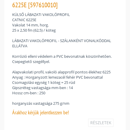
6225E [597610010]
KÜLSŐ LÁBAZATI VAKOLÓPROFIL
CATNIC 6225E
Vakolat 14 mm, horg.
25 x 2,50 fm (62,5) / köteg
LÁBAZATI VAKOLÓPROFIL - SZÁLANKÉNT VONALKÓDDAL
ELLÁTVA
Korrózió elleni védelem a PVC bevonatnak köszönhetően.
Csepegtető szegéllyel.
Alapvakolati profil, vakoló alapprofil pontos élekhez 6225
Anyag : Horganyzott lemezacél fehér PVC bevonattal
Csomagolási egység 1 köteg = 25 rúd
Gipszréteg vastagsága mm-ben : 14
Hossz cm-ben : 250
horganyzás vastagsága 275 g/nm
Árakhoz
kérjük jelentkezzen be!
RÉSZLETEK