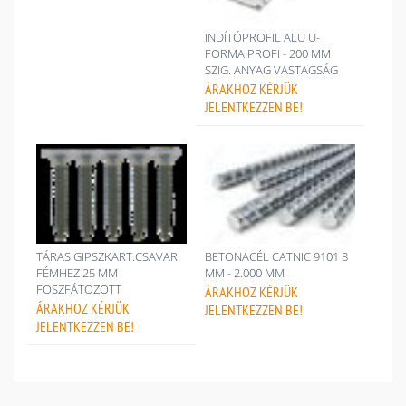
INDÍTÓPROFIL ALU U-
FORMA PROFI - 200 MM
SZIG. ANYAG VASTAGSÁG
ÁRAKHOZ
KÉRJÜK
JELENTKEZZEN BE!
TÁRAS GIPSZKART.CSAVAR
BETONACÉL CATNIC 9101 8
FÉMHEZ 25 MM
MM - 2.000 MM
FOSZFÁTOZOTT
ÁRAKHOZ
KÉRJÜK
ÁRAKHOZ
KÉRJÜK
JELENTKEZZEN BE!
JELENTKEZZEN BE!