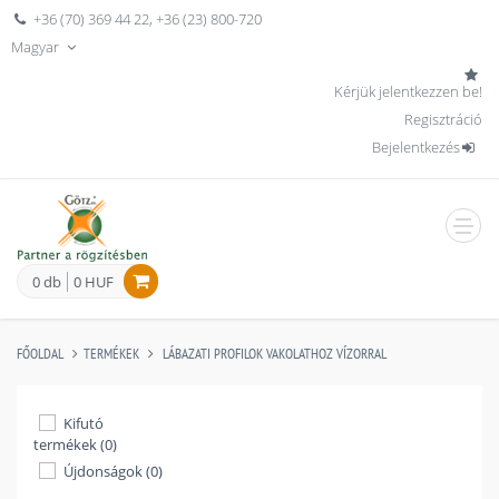
+36 (70) 369 44 22
,
+36 (23) 800-720
Magyar
Kérjük jelentkezzen be!
Regisztráció
Bejelentkezés
men
0 db
0 HUF
FŐOLDAL
TERMÉKEK
LÁBAZATI PROFILOK VAKOLATHOZ VÍZORRAL
Kifutó
termékek (0)
Újdonságok (0)