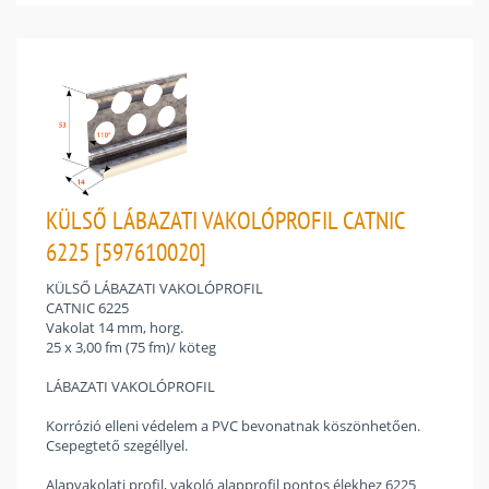
KÜLSŐ LÁBAZATI VAKOLÓPROFIL CATNIC
6225 [597610020]
KÜLSŐ LÁBAZATI VAKOLÓPROFIL
CATNIC 6225
Vakolat 14 mm, horg.
25 x 3,00 fm (75 fm)/ köteg
LÁBAZATI VAKOLÓPROFIL
Korrózió elleni védelem a PVC bevonatnak köszönhetően.
Csepegtető szegéllyel.
Alapvakolati profil, vakoló alapprofil pontos élekhez 6225