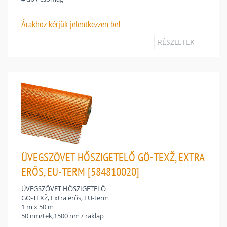
Árakhoz
kérjük jelentkezzen be!
RÉSZLETEK
ÜVEGSZÖVET HŐSZIGETELŐ GÖ-TEXŽ, EXTRA
ERŐS, EU-TERM [584810020]
ÜVEGSZÖVET HŐSZIGETELŐ
GÖ-TEXŽ, Extra erős, EU-term
1 m x 50 m
50 nm/tek,1500 nm / raklap