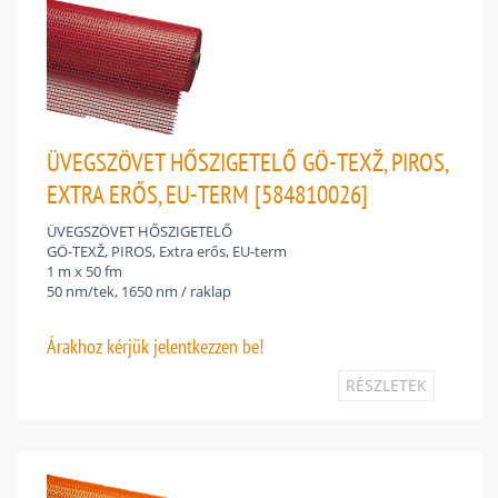
ÜVEGSZÖVET HŐSZIGETELŐ GÖ-TEXŽ, PIROS,
EXTRA ERŐS, EU-TERM [584810026]
ÜVEGSZÖVET HŐSZIGETELŐ
GÖ-TEXŽ, PIROS, Extra erős, EU-term
1 m x 50 fm
50 nm/tek, 1650 nm / raklap
Árakhoz
kérjük jelentkezzen be!
RÉSZLETEK