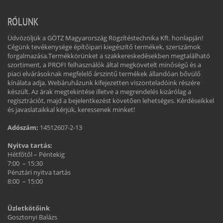
RÓLUNK
Üdvözöljük a GÖTZ Magyarország Rögzítéstechnika Kft. honlapján!
Cégünk tevékenysége építőipari kiegészítő termékek, szerszámok
forgalmazása.Termékkörünket a szakkereskedésekben megtalálható
szortiment, a PROFI felhasználók által megkövetelt minőségű és a
piaci elvárásoknak megfelelő árszintű termékek állandóan bővülő
kínálata adja. Webáruházunk kifejezetten viszonteladóink részére
készült. Az árak megtekintése illetve a megrendelés kizárólag a
regisztrációt, majd a bejelentkezést követően lehetséges. Kérdéseikkel
és javaslataikkal kérjük, keressenek minket!
Adószám:
14512607-2-13
Nyitva tartás:
Hétfőtől – Péntekig
7:00 – 15:30
Pénztári nyitva tartás
8:00 – 15:00
Üzletkötőink
Gosztonyi Balázs