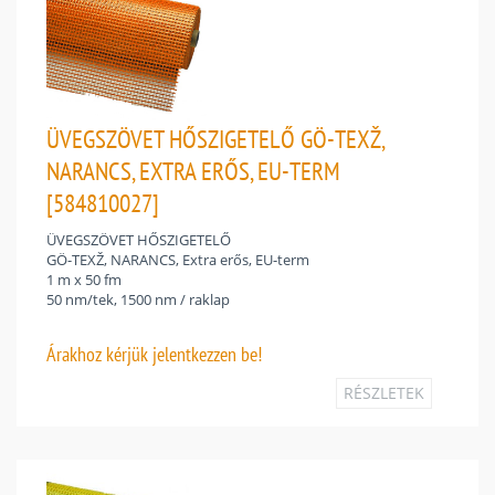
ÜVEGSZÖVET HŐSZIGETELŐ GÖ-TEXŽ,
NARANCS, EXTRA ERŐS, EU-TERM
[584810027]
ÜVEGSZÖVET HŐSZIGETELŐ
GÖ-TEXŽ, NARANCS, Extra erős, EU-term
1 m x 50 fm
50 nm/tek, 1500 nm / raklap
Árakhoz
kérjük jelentkezzen be!
RÉSZLETEK