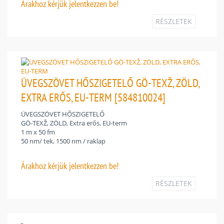
Árakhoz
kérjük jelentkezzen be!
RÉSZLETEK
ÜVEGSZÖVET HŐSZIGETELŐ GÖ-TEXŽ, ZÖLD,
EXTRA ERŐS, EU-TERM [584810024]
ÜVEGSZÖVET HŐSZIGETELŐ
GÖ-TEXŽ, ZÖLD, Extra erős, EU-term
1 m x 50 fm
50 nm/ tek, 1500 nm / raklap
Árakhoz
kérjük jelentkezzen be!
RÉSZLETEK