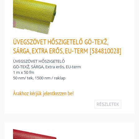
ÜVEGSZÖVET HŐSZIGETELŐ GÖ-TEXŽ,
SÁRGA, EXTRA ERŐS, EU-TERM [584810028]
ÜVEGSZÖVET HŐSZIGETELŐ
GÖ-TEXŽ, SÁRGA, Extra erős, EU-term
1 m x 50 fm
50 nm/ tek, 1500 nm / raklap
Árakhoz
kérjük jelentkezzen be!
RÉSZLETEK