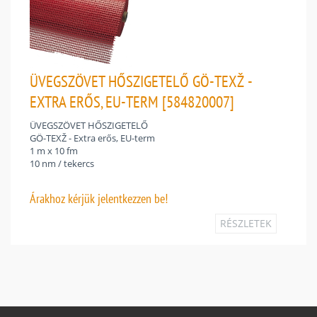
ÜVEGSZÖVET HŐSZIGETELŐ GÖ-TEXŽ -
EXTRA ERŐS, EU-TERM [584820007]
ÜVEGSZÖVET HŐSZIGETELŐ
GÖ-TEXŽ - Extra erős, EU-term
1 m x 10 fm
10 nm / tekercs
Árakhoz
kérjük jelentkezzen be!
RÉSZLETEK