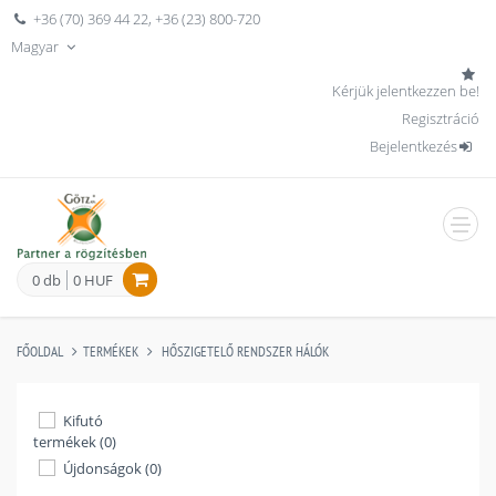
+36 (70) 369 44 22
,
+36 (23) 800-720
Magyar
Kérjük jelentkezzen be!
Regisztráció
Bejelentkezés
men
0 db
0 HUF
FŐOLDAL
TERMÉKEK
HŐSZIGETELŐ RENDSZER HÁLÓK
Kifutó
termékek (0)
Újdonságok (0)