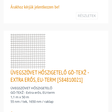
Árakhoz
kérjük jelentkezzen be!
RÉSZLETEK
ÜVEGSZÖVET HŐSZIGETELŐ GÖ-TEXŽ -
EXTRA ERŐS, EU-TERM [584810021]
ÜVEGSZÖVET HŐSZIGETELŐ
GÖ-TEXŽ - Extra erős, EU-term
1,1 m x 50 m
55 nm / tek, 1650 nm / raklap