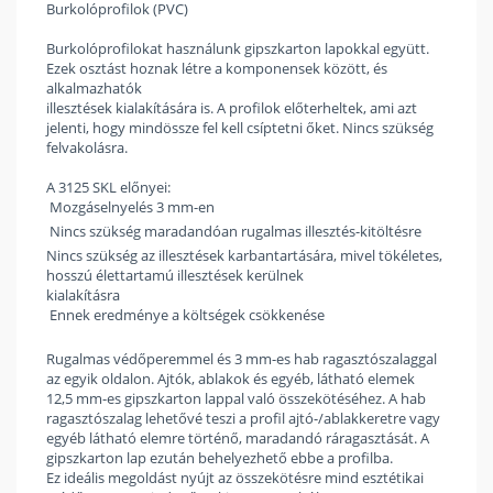
Burkolóprofilok (PVC)
Burkolóprofilokat használunk gipszkarton lapokkal együtt.
Ezek osztást hoznak létre a komponensek között, és
alkalmazhatók
illesztések kialakítására is. A profilok előterheltek, ami azt
jelenti, hogy mindössze fel kell csíptetni őket. Nincs szükség
felvakolásra.
A 3125 SKL előnyei:
 Mozgáselnyelés 3 mm-en
 Nincs szükség maradandóan rugalmas illesztés-kitöltésre
Nincs szükség az illesztések karbantartására, mivel tökéletes,
hosszú élettartamú illesztések kerülnek
kialakításra
 Ennek eredménye a költségek csökkenése
Rugalmas védőperemmel és 3 mm-es hab ragasztószalaggal
az egyik oldalon. Ajtók, ablakok és egyéb, látható elemek
12,5 mm-es gipszkarton lappal való összekötéséhez. A hab
ragasztószalag lehetővé teszi a profil ajtó-/ablakkeretre vagy
egyéb látható elemre történő, maradandó ráragasztását. A
gipszkarton lap ezután behelyezhető ebbe a profilba.
Ez ideális megoldást nyújt az összekötésre mind esztétikai