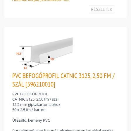
RÉSZLETEK
PVC BEFOGÓPROFIL CATNIC 3125, 2,50 FM /
SZÁL [596210010]
PVC BEFOGÓPROFIL
CATNIC 3125, 2,50 fm / szál
12,5 mm gipszkartonlaphoz
50 x 2,5 fm / karton
Ütésálló, kemény PVC
Burkolóprofilokat használunk gipszkarton lapokkal együtt.