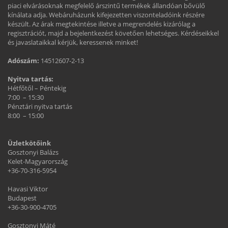
piaci elvárásoknak megfelelő árszintű termékek állandóan bővülő
kínálata adja. Webáruházunk kifejezetten viszonteladóink részére
készült. Az árak megtekintése illetve a megrendelés kizárólag a
regisztrációt, majd a bejelentkezést követően lehetséges. Kérdéseikkel
és javaslataikkal kérjük, keressenek minket!
Adószám:
14512607-2-13
Nyitva tartás:
Hétfőtől – Péntekig
7:00 – 15:30
Pénztári nyitva tartás
8:00 – 15:00
Üzletkötőink
Gosztonyi Balázs
Kelet-Magyarország
+36-70-316-5954
Havasi Viktor
Budapest
+36-30-900-4705
Gosztonyi Máté