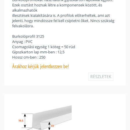
Ezek osztást hoznak létre a komponensek között, és
alkalmazhatók
illesztések kialakítására is. A profilok előterheltek, ami azt
jelenti, hogy mindössze fel kell csíptetni őket. Nincs szükség
felvakolásra.
Burkolóprofil 3125
Anyag : PVC
Csomagolási egység 1 köteg = 50 rúd
Gipszkarton lap mm-ben : 12,5
Hossz cm-ben : 250
Árakhoz
kérjük jelentkezzen be!
RÉSZLETEK