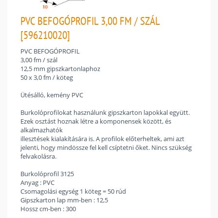
PVC BEFOGÓPROFIL 3,00 FM / SZÁL
[596210020]
PVC BEFOGÓPROFIL
3,00 fm / szál
12,5 mm gipszkartonlaphoz
50 x 3,0 fm / köteg
Ütésálló, kemény PVC
Burkolóprofilokat használunk gipszkarton lapokkal együtt.
Ezek osztást hoznak létre a komponensek között, és
alkalmazhatók
illesztések kialakítására is. A profilok előterheltek, ami azt
jelenti, hogy mindössze fel kell csíptetni őket. Nincs szükség
felvakolásra.
Burkolóprofil 3125
Anyag : PVC
Csomagolási egység 1 köteg = 50 rúd
Gipszkarton lap mm-ben : 12,5
Hossz cm-ben : 300