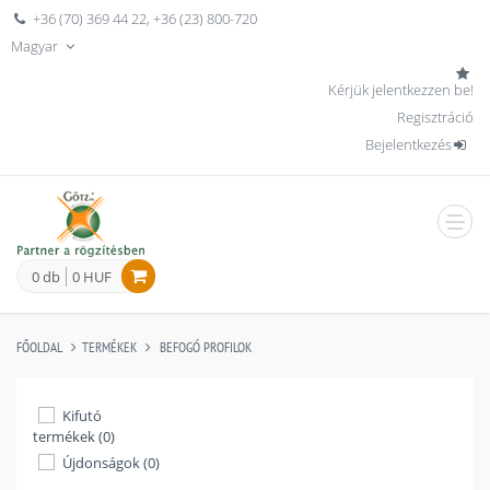
+36 (70) 369 44 22
,
+36 (23) 800-720
Magyar
Kérjük jelentkezzen be!
Regisztráció
Bejelentkezés
men
0 db
0 HUF
FŐOLDAL
TERMÉKEK
BEFOGÓ PROFILOK
Kifutó
termékek (0)
Újdonságok (0)