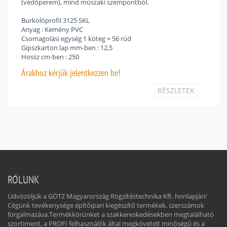
(védőperem), mind műszaki szempontból.
Burkolóprofil 3125 SKL
Anyag : Kemény PVC
Csomagolási egység 1 köteg = 56 rúd
Gipszkarton lap mm-ben : 12,5
Hossz cm-ben : 250
Árakhoz
kérjük jelentkezzen be!
RÉSZLETEK
RÓLUNK
Üdvözöljük a GÖTZ Magyarország Rögzítéstechnika Kft. honlapján!
Cégünk tevékenysége építőipari kiegészítő termékek, szerszámok
forgalmazása.Termékkörünket a szakkereskedésekben megtalálható
szortiment, a PROFI felhasználók által megkövetelt minőségű és a