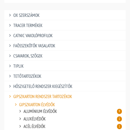
OX SZERSZÁMOK
TRACER TERMÉKEK
CATNIC VAKOLÓPROFILOK
FAÖSSZEKÖTŐK VASALATOK
CSAVAROK, SZÖGEK
TIPLIK
TETŐTARTOZÉKOK
HŐSZIGETELŐ RENDSZER KIEGÉSZÍTŐK
GIPSZKARTON RENDSZER TARTOZÉKOK
GIPSZKARTON ÉLVÉDŐK
ALUMÍNIUM ÉLVÉDŐK
9
ALUXÉLVÉDŐK
1
ACÉL ÉLVÉDŐK
1