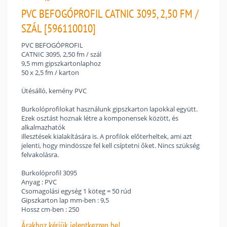
PVC BEFOGÓPROFIL CATNIC 3095, 2,50 FM /
SZÁL [596110010]
PVC BEFOGÓPROFIL
CATNIC 3095, 2,50 fm / szál
9,5 mm gipszkartonlaphoz
50 x 2,5 fm / karton
Ütésálló, kemény PVC
Burkolóprofilokat használunk gipszkarton lapokkal együtt.
Ezek osztást hoznak létre a komponensek között, és
alkalmazhatók
illesztések kialakítására is. A profilok előterheltek, ami azt
jelenti, hogy mindössze fel kell csíptetni őket. Nincs szükség
felvakolásra.
Burkolóprofil 3095
Anyag : PVC
Csomagolási egység 1 köteg = 50 rúd
Gipszkarton lap mm-ben : 9,5
Hossz cm-ben : 250
Árakhoz
kérjük jelentkezzen be!