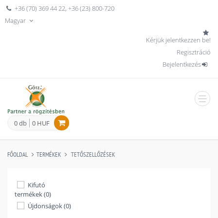
+36 (70) 369 44 22
,
+36 (23) 800-720
Magyar
Kérjük jelentkezzen be!
Regisztráció
Bejelentkezés
men
0 db
0 HUF
FŐOLDAL
TERMÉKEK
TETŐSZELLŐZÉSEK
Kifutó
termékek (0)
Újdonságok (0)