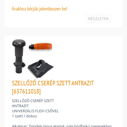
Árakhoz
kérjük jelentkezzen be!
RÉSZLETEK
SZELLŐZŐ CSERÉP SZETT ANTRAZIT
[637611018]
SZELLŐZŐ CSERÉP SZETT
ANTRAZIT
UNIVERZÁLIS FLEXI CSŐVEL
1 szett / doboz
Alkalmas: Zsindely,lapos eternit, pala,hódfarkú cserepekhez