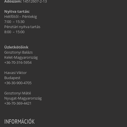
Adószám:
14512607-2-13
Nyitva tartás:
Hétfőtől – Péntekig
7:00 – 15:30
Pénztári nyitva tartás
8:00 – 15:00
Üzletkötőink
Gosztonyi Balázs
Kelet-Magyarország
+36-70-316-5954
Havasi Viktor
Budapest
+36-30-900-4705
Gosztonyi Máté
Nyugat-Magyarország
+36-70-369-4421
INFORMÁCIÓK