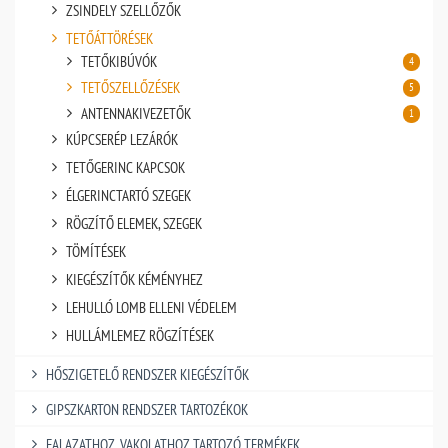
ZSINDELY SZELLŐZŐK
TETŐÁTTÖRÉSEK
TETŐKIBÚVÓK
4
TETŐSZELLŐZÉSEK
5
ANTENNAKIVEZETŐK
1
KÚPCSERÉP LEZÁRÓK
TETŐGERINC KAPCSOK
ÉLGERINCTARTÓ SZEGEK
RÖGZÍTŐ ELEMEK, SZEGEK
TÖMÍTÉSEK
KIEGÉSZÍTŐK KÉMÉNYHEZ
LEHULLÓ LOMB ELLENI VÉDELEM
HULLÁMLEMEZ RÖGZÍTÉSEK
HŐSZIGETELŐ RENDSZER KIEGÉSZÍTŐK
GIPSZKARTON RENDSZER TARTOZÉKOK
FALAZATHOZ, VAKOLATHOZ TARTOZÓ TERMÉKEK