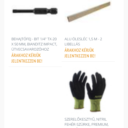
BEHAJTÓFEJ - BIT 1/4" TX-20
ALU ÖLESLÉC 1,5 M - 2
X 50 MM, BIANDITZ IMPACT,
LIBELLÁS
ÜTVECSAVAROZÓHOZ
ÁRAKHOZ
KÉRJÜK
ÁRAKHOZ
KÉRJÜK
JELENTKEZZEN BE!
JELENTKEZZEN BE!
SZERELŐKESZTYŰ, NITRIL
FEHÉR-SZÜRKE, PREMIUM,