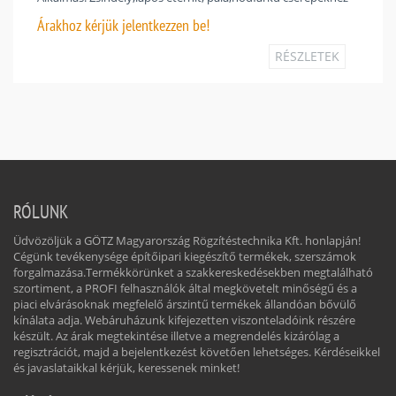
Árakhoz
kérjük jelentkezzen be!
RÉSZLETEK
RÓLUNK
Üdvözöljük a GÖTZ Magyarország Rögzítéstechnika Kft. honlapján!
Cégünk tevékenysége építőipari kiegészítő termékek, szerszámok
forgalmazása.Termékkörünket a szakkereskedésekben megtalálható
szortiment, a PROFI felhasználók által megkövetelt minőségű és a
piaci elvárásoknak megfelelő árszintű termékek állandóan bővülő
kínálata adja. Webáruházunk kifejezetten viszonteladóink részére
készült. Az árak megtekintése illetve a megrendelés kizárólag a
regisztrációt, majd a bejelentkezést követően lehetséges. Kérdéseikkel
és javaslataikkal kérjük, keressenek minket!