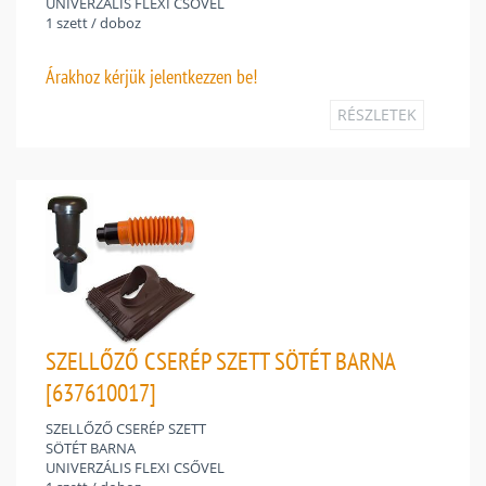
UNIVERZÁLIS FLEXI CSŐVEL
1 szett / doboz
Árakhoz
kérjük jelentkezzen be!
RÉSZLETEK
SZELLŐZŐ CSERÉP SZETT SÖTÉT BARNA
[637610017]
SZELLŐZŐ CSERÉP SZETT
SÖTÉT BARNA
UNIVERZÁLIS FLEXI CSŐVEL