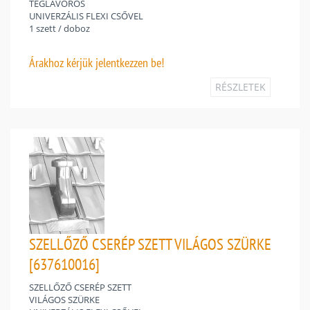
TÉGLAVÖRÖS
UNIVERZÁLIS FLEXI CSŐVEL
1 szett / doboz
Árakhoz
kérjük jelentkezzen be!
RÉSZLETEK
SZELLŐZŐ CSERÉP SZETT VILÁGOS SZÜRKE
[637610016]
SZELLŐZŐ CSERÉP SZETT
VILÁGOS SZÜRKE