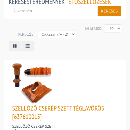
KERESÉSI EREDMÉNYEK
TETŐSZELLŐZÉSEK
KERESÉS
TALÁLATOK:
RENDEZÉS:
SZELLŐZŐ CSERÉP SZETT TÉGLAVÖRÖS
[637610015]
SZELLŐZŐ CSERÉP SZETT