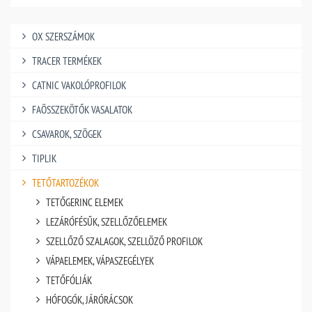
OX SZERSZÁMOK
TRACER TERMÉKEK
CATNIC VAKOLÓPROFILOK
FAÖSSZEKÖTŐK VASALATOK
CSAVAROK, SZÖGEK
TIPLIK
TETŐTARTOZÉKOK
TETŐGERINC ELEMEK
LEZÁRÓFÉSŰK, SZELLŐZŐELEMEK
SZELLŐZŐ SZALAGOK, SZELLÖZŐ PROFILOK
VÁPAELEMEK, VÁPASZEGÉLYEK
TETŐFÓLIÁK
HÓFOGÓK, JÁRÓRÁCSOK