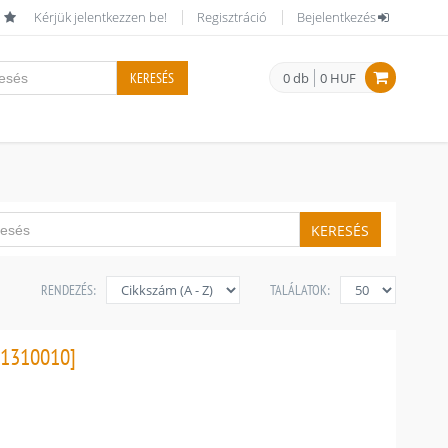
Kérjük jelentkezzen be!
Regisztráció
Bejelentkezés
KERESÉS
0 db
0 HUF
KERESÉS
RENDEZÉS:
TALÁLATOK:
21310010]