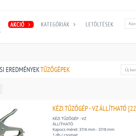
KATEGÓRIÁK
LETÖLTÉSEK
AKCIÓ
K
SI EREDMÉNYEK
TŰZŐGÉPEK
KÉZI TŰZŐGÉP - VZ ÁLLÍTHATÓ [2
KÉZI TŰZŐGÉP - VZ
ÁLLÍTHATÓ
Kapocs méret: 37/6 mm - 37/8 mm
1 db / csomag