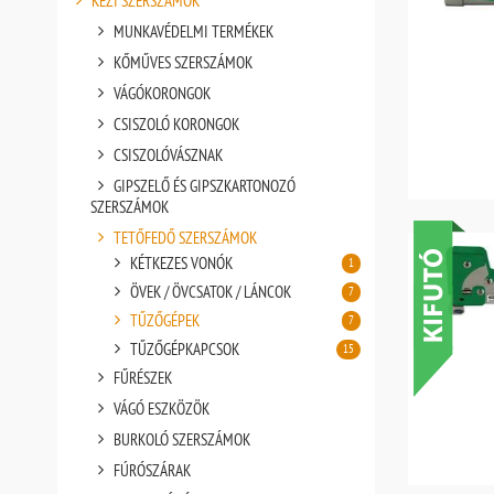
KÉZI SZERSZÁMOK
MUNKAVÉDELMI TERMÉKEK
KŐMŰVES SZERSZÁMOK
VÁGÓKORONGOK
CSISZOLÓ KORONGOK
CSISZOLÓVÁSZNAK
GIPSZELŐ ÉS GIPSZKARTONOZÓ
SZERSZÁMOK
TETŐFEDŐ SZERSZÁMOK
KÉTKEZES VONÓK
1
ÖVEK / ÖVCSATOK / LÁNCOK
7
TŰZŐGÉPEK
7
TŰZŐGÉPKAPCSOK
15
FŰRÉSZEK
VÁGÓ ESZKÖZÖK
BURKOLÓ SZERSZÁMOK
FÚRÓSZÁRAK