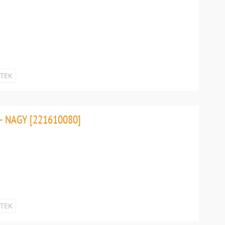
ETEK
- NAGY [221610080]
ETEK