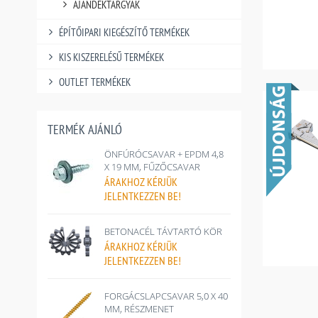
AJÁNDÉKTÁRGYAK
ÉPÍTŐIPARI KIEGÉSZÍTŐ TERMÉKEK
KIS KISZERELÉSŰ TERMÉKEK
OUTLET TERMÉKEK
TERMÉK AJÁNLÓ
ÖNFÚRÓCSAVAR + EPDM 4,8
X 19 MM, FŰZŐCSAVAR
ÁRAKHOZ
KÉRJÜK
JELENTKEZZEN BE!
BETONACÉL TÁVTARTÓ KÖR
ÁRAKHOZ
KÉRJÜK
JELENTKEZZEN BE!
FORGÁCSLAPCSAVAR 5,0 X 40
MM, RÉSZMENET