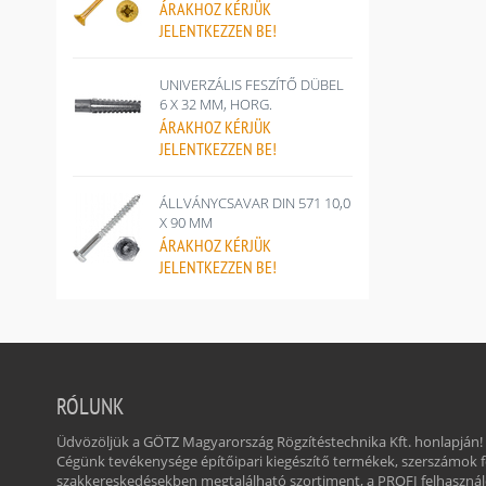
ÁRAKHOZ
KÉRJÜK
JELENTKEZZEN BE!
UNIVERZÁLIS FESZÍTŐ DÜBEL
6 X 32 MM, HORG.
ÁRAKHOZ
KÉRJÜK
JELENTKEZZEN BE!
ÁLLVÁNYCSAVAR DIN 571 10,0
X 90 MM
ÁRAKHOZ
KÉRJÜK
JELENTKEZZEN BE!
RÓLUNK
Üdvözöljük a GÖTZ Magyarország Rögzítéstechnika Kft. honlapján!
Cégünk tevékenysége építőipari kiegészítő termékek, szerszámok
szakkereskedésekben megtalálható szortiment, a PROFI felhasznál