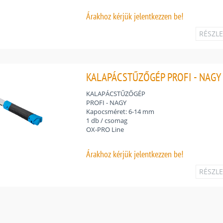
Árakhoz
kérjük jelentkezzen be!
RÉSZL
KALAPÁCSTŰZŐGÉP PROFI - NAGY 
KALAPÁCSTŰZŐGÉP
PROFI - NAGY
Kapocsméret: 6-14 mm
1 db / csomag
OX-PRO Line
Árakhoz
kérjük jelentkezzen be!
RÉSZL