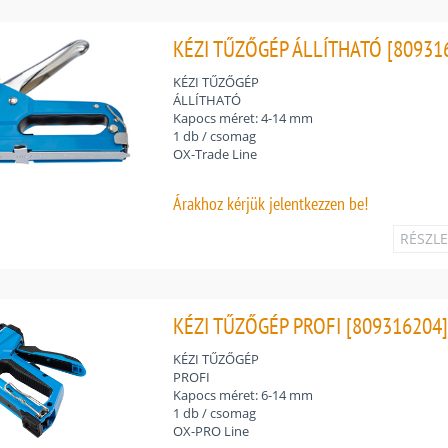
KÉZI TŰZŐGÉP ÁLLÍTHATÓ [80931
KÉZI TŰZŐGÉP
ÁLLÍTHATÓ
Kapocs méret: 4-14 mm
1 db / csomag
OX-Trade Line
Árakhoz
kérjük jelentkezzen be!
RÉSZL
KÉZI TŰZŐGÉP PROFI [809316204
KÉZI TŰZŐGÉP
PROFI
Kapocs méret: 6-14 mm
1 db / csomag
OX-PRO Line