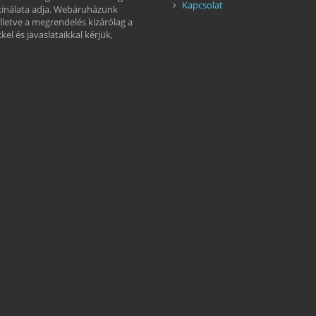
Kapcsolat
kínálata adja. Webáruházunk
illetve a megrendelés kizárólag a
el és javaslataikkal kérjük,