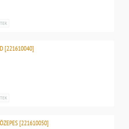
ETEK
D [221610040]
ETEK
KÖZEPES [221610050]