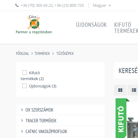
+36 (70) 369 44 22
,
+36 (23) 800-720
Magyar
ÚJDONSÁGOK
KIFUTÓ
TERMÉKE
FŐOLDAL
TERMÉKEK
TŰZŐGÉPEK
KERESÉ
Kifutó
termékek (2)
Újdonságok (3)
OX SZERSZÁMOK
TRACER TERMÉKEK
CATNIC VAKOLÓPROFILOK