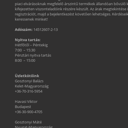
piaci elvárásoknak megfelelő árszintű termékek állandóan bővülő 
kifejezetten viszonteladóink részére készült. Az árak megtekintése 
regisztrációt, majd a bejelentkezést követően lehetséges. Kérdéseikk
keressenek minket!
Adószám:
14512607-2-13
Nyitva tartás:
Hétfőtől – Péntekig
7:00 – 15:30
Pénztári nyitva tartás
8:00 – 15:00
Üzletkötőink
Gosztonyi Balázs
Kelet-Magyarország
+36-70-316-5954
Havasi Viktor
Budapest
+36-30-900-4705
Gosztonyi Máté
Nyugat-Magyarország