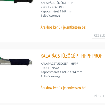
KALAPÁCSTŰZŐGÉP - PF
PROFI - KÖZEPES
Kapocsméret 11/9 mm
1 db / csomag
Árakhoz
kérjük jelentkezzen be!
RÉSZL
KALAPÁCSTŰZŐGÉP - HFPF PROFI 
KALAPÁCSTŰZŐGÉP - HFPF
PROFI - NAGY
Kapocsméret 11/9 - 11/14 mm
1 db / csomag
Árakhoz
kérjük jelentkezzen be!
RÉSZL