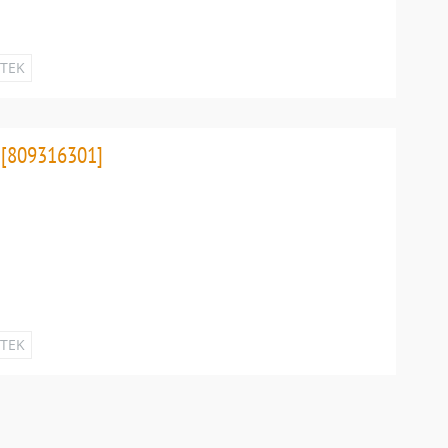
ETEK
[809316301]
ETEK