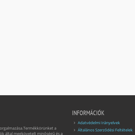
INFORMÁCIÓK
Adatvédelmi Irányelvek
 forgalmazása.Termékkörünket a
Általános Szerződési Feltételek
ók által megkövetelt minőségű és a