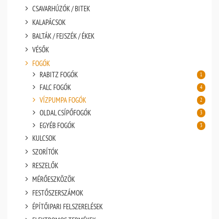
CSAVARHÚZÓK / BITEK
KALAPÁCSOK
BALTÁK / FEJSZÉK / ÉKEK
VÉSŐK
FOGÓK
RABITZ FOGÓK
1
FALC FOGÓK
4
VÍZPUMPA FOGÓK
2
OLDAL CSÍPŐFOGÓK
3
EGYÉB FOGÓK
3
KULCSOK
SZORÍTÓK
RESZELŐK
MÉRŐESZKÖZÖK
FESTŐSZERSZÁMOK
ÉPÍTŐIPARI FELSZERELÉSEK