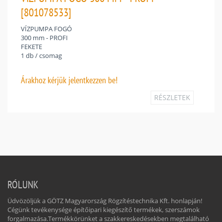
[801078533]
VÍZPUMPA FOGÓ
300 mm - PROFI
FEKETE
1 db / csomag
Árakhoz
kérjük jelentkezzen be!
RÉSZLETEK
RÓLUNK
Üdvözöljük a GÖTZ Magyarország Rögzítéstechnika Kft. honlapján!
Cégünk tevékenysége építőipari kiegészítő termékek, szerszámok
forgalmazása.Termékkörünket a szakkereskedésekben megtalálható