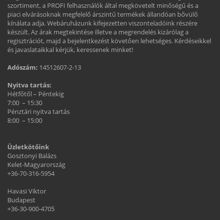
szortiment, a PROFI felhasználók által megkövetelt minőségű és a
piaci elvárásoknak megfelelő árszintű termékek állandóan bővülő
kínálata adja. Webáruházunk kifejezetten viszonteladóink részére
készült. Az árak megtekintése illetve a megrendelés kizárólag a
regisztrációt, majd a bejelentkezést követően lehetséges. Kérdéseikkel
és javaslataikkal kérjük, keressenek minket!
Adószám:
14512607-2-13
Nyitva tartás:
Hétfőtől – Péntekig
7:00 – 15:30
Pénztári nyitva tartás
8:00 – 15:00
Üzletkötőink
Gosztonyi Balázs
Kelet-Magyarország
+36-70-316-5954
Havasi Viktor
Budapest
+36-30-900-4705