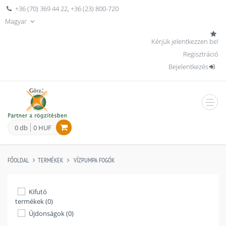
+36 (70) 369 44 22
,
+36 (23) 800-720
Magyar
Kérjük jelentkezzen be!
Regisztráció
Bejelentkezés
men
0 db
0 HUF
FŐOLDAL
TERMÉKEK
VÍZPUMPA FOGÓK
Kifutó
termékek (0)
Újdonságok (0)