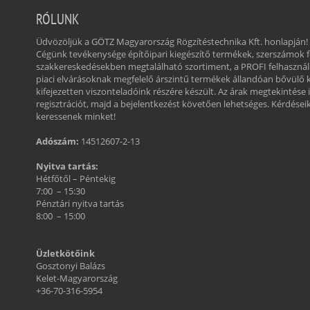
RÓLUNK
Üdvözöljük a GÖTZ Magyarország Rögzítéstechnika Kft. honlapján!
Cégünk tevékenysége építőipari kiegészítő termékek, szerszámok
szakkereskedésekben megtalálható szortiment, a PROFI felhasznál
piaci elvárásoknak megfelelő árszintű termékek állandóan bővülő 
kifejezetten viszonteladóink részére készült. Az árak megtekintése 
regisztrációt, majd a bejelentkezést követően lehetséges. Kérdéseikk
keressenek minket!
Adószám:
14512607-2-13
Nyitva tartás:
Hétfőtől – Péntekig
7:00 – 15:30
Pénztári nyitva tartás
8:00 – 15:00
Üzletkötőink
Gosztonyi Balázs
Kelet-Magyarország
+36-70-316-5954