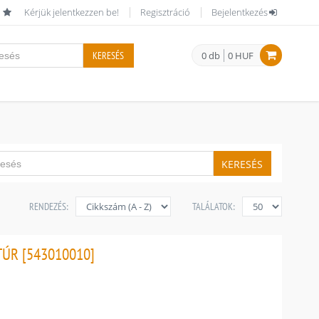
Kérjük jelentkezzen be!
Regisztráció
Bejelentkezés
KERESÉS
0 db
0 HUF
KERESÉS
RENDEZÉS:
TALÁLATOK:
TÚR [543010010]