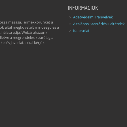
INFORMÁCIÓK
Adatvédelmi Irányelvek
 forgalmazása.Termékkörünket a
Általános Szerződési Feltételek
ók által megkövetelt minőségű és a
Kapcsolat
kínálata adja. Webáruházunk
illetve a megrendelés kizárólag a
el és javaslataikkal kérjük,