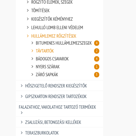
RÖGZÍTŐ ELEMEK, SZEGEK
TÖMÍTÉSEK
KIEGÉSZÍTŐK KÉMÉNYHEZ
LEHULLÓ LOMB ELLENI VÉDELEM
HULLÁMLEMEZ RÖGZÍTÉSEK
BITUMENES HULLÁMLEMEZSZEGEK
4
TÁVTARTÓK
2
BÁDOGOS CSAVAROK
4
NYERS SZÁRAK
1
ZÁRÓ SAPKÁK
5
HŐSZIGETELŐ RENDSZER KIEGÉSZÍTŐK
GIPSZKARTON RENDSZER TARTOZÉKOK
FALAZATHOZ, VAKOLATHOZ TARTOZÓ TERMÉKEK
ZSALUZÁSI, BETONOZÁSI KELLÉKEK
TERASZBURKOLATOK