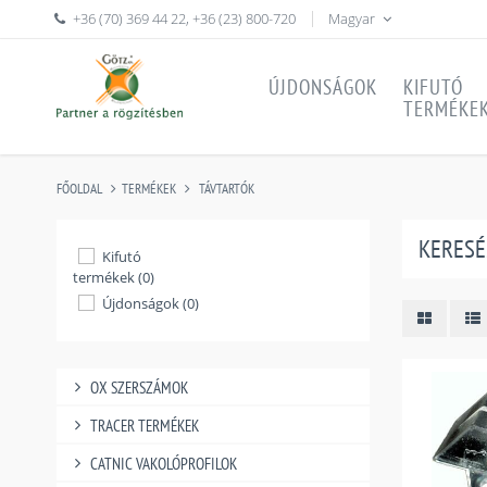
+36 (70) 369 44 22
,
+36 (23) 800-720
Magyar
ÚJDONSÁGOK
KIFUTÓ
TERMÉKE
FŐOLDAL
TERMÉKEK
TÁVTARTÓK
KERESÉ
Kifutó
termékek (0)
Újdonságok (0)
OX SZERSZÁMOK
TRACER TERMÉKEK
CATNIC VAKOLÓPROFILOK