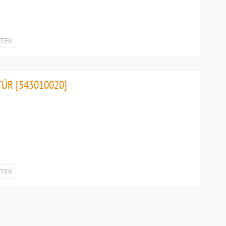
ETEK
TÚR [543010020]
ETEK