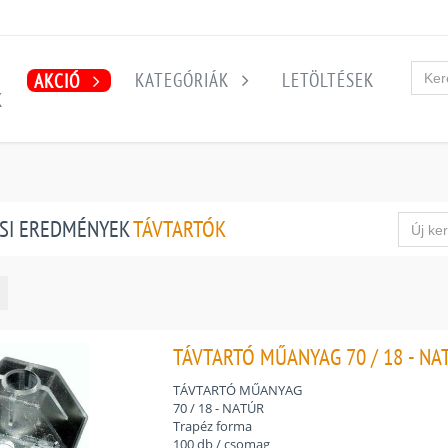
KATEGÓRIÁK
LETÖLTÉSEK
AKCIÓ
K
SI EREDMÉNYEK
TÁVTARTÓK
TÁVTARTÓ MŰANYAG 70 / 18 - NA
TÁVTARTÓ MŰANYAG
70 / 18 - NATÚR
Trapéz forma
100 db / csomag