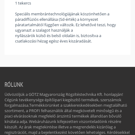
1 tekercs
Speciális membrántechnológiájának köszönhetően a
páradiffúziós ellenállása (Sd-érték) a környezet
páratartalmától függően változik. Ez lehetővé teszi, hogy
ugyanazt a szalagot használják a
nyílászárók külső és belső oldalán is, biztosítva a
csatlakozási hézag egész éves kiszáradását.
RÓLUNK
Üdvözöljük a GÖTZ Magyarország Rögzítéstechnika Kft. honlapján!
Cégünk tevékenysége építőipari kiegészítő termékek, szerszámok
forgalmazása.Termékkörünket a szakkereskedésekben megtalálható
szortiment, a PROFI felhasználók által megkövetelt minőségű és a
piaci elvárásoknak megfelelő árszintű termékek állandóan bővülő
kínálata adja. Webáruházunk kifejezetten viszonteladóink részére
készült. Az árak megtekintése illetve a megrendelés kizárólag a
regisztrációt, majd a bejelentkezést követően lehetséges. Kérdéseikkel