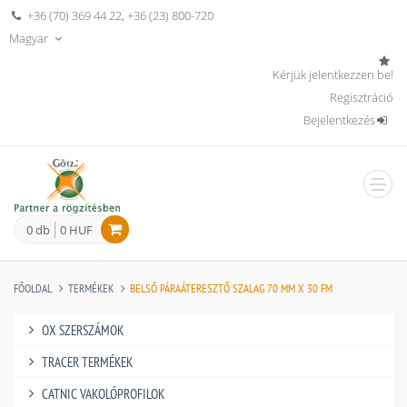
+36 (70) 369 44 22
,
+36 (23) 800-720
Magyar
Kérjük jelentkezzen be!
Regisztráció
Bejelentkezés
men
0 db
0 HUF
FŐOLDAL
TERMÉKEK
BELSŐ PÁRAÁTERESZTŐ SZALAG 70 MM X 30 FM
OX SZERSZÁMOK
TRACER TERMÉKEK
CATNIC VAKOLÓPROFILOK