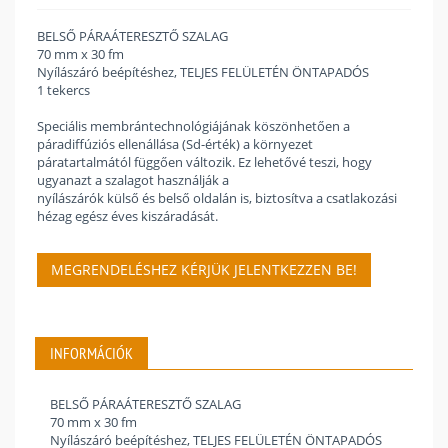
BELSŐ PÁRAÁTERESZTŐ SZALAG
70 mm x 30 fm
Nyílászáró beépítéshez, TELJES FELÜLETÉN ÖNTAPADÓS
1 tekercs
Speciális membrántechnológiájának köszönhetően a
páradiffúziós ellenállása (Sd-érték) a környezet
páratartalmától függően változik. Ez lehetővé teszi, hogy
ugyanazt a szalagot használják a
nyílászárók külső és belső oldalán is, biztosítva a csatlakozási
hézag egész éves kiszáradását.
MEGRENDELÉSHEZ KÉRJÜK JELENTKEZZEN BE!
INFORMÁCIÓK
BELSŐ PÁRAÁTERESZTŐ SZALAG
70 mm x 30 fm
Nyílászáró beépítéshez, TELJES FELÜLETÉN ÖNTAPADÓS