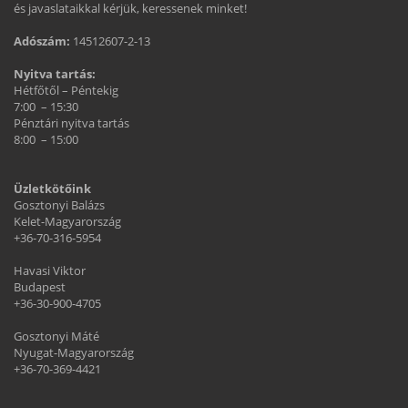
és javaslataikkal kérjük, keressenek minket!
Adószám:
14512607-2-13
Nyitva tartás:
Hétfőtől – Péntekig
7:00 – 15:30
Pénztári nyitva tartás
8:00 – 15:00
Üzletkötőink
Gosztonyi Balázs
Kelet-Magyarország
+36-70-316-5954
Havasi Viktor
Budapest
+36-30-900-4705
Gosztonyi Máté
Nyugat-Magyarország
+36-70-369-4421