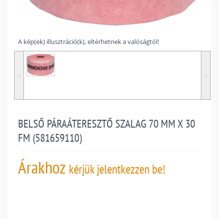
A kép(ek) illusztráció(k), eltérhetnek a valóságtól!
˂
˃
BELSŐ PÁRAÁTERESZTŐ SZALAG 70 MM X 30
FM (581659110)
Árakhoz
kérjük jelentkezzen be!