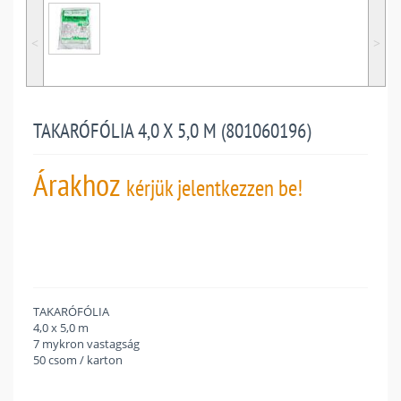
˂
˃
TAKARÓFÓLIA 4,0 X 5,0 M (801060196)
Árakhoz
kérjük jelentkezzen be!
TAKARÓFÓLIA
4,0 x 5,0 m
7 mykron vastagság
50 csom / karton