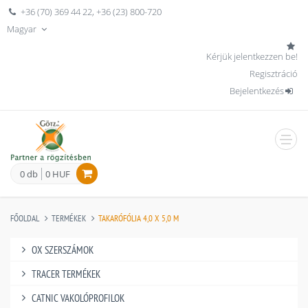
+36 (70) 369 44 22
,
+36 (23) 800-720
Magyar
Kérjük jelentkezzen be!
Regisztráció
Bejelentkezés
men
0 db
0 HUF
FŐOLDAL
TERMÉKEK
TAKARÓFÓLIA 4,0 X 5,0 M
OX SZERSZÁMOK
TRACER TERMÉKEK
CATNIC VAKOLÓPROFILOK