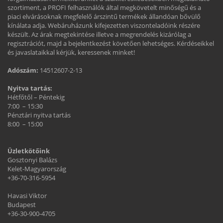
szortiment, a PROFI felhasználók által megkövetelt minőségű és a
piaci elvárásoknak megfelelő árszintű termékek állandóan bővülő
kínálata adja. Webáruházunk kifejezetten viszonteladóink részére
készült. Az árak megtekintése illetve a megrendelés kizárólag a
regisztrációt, majd a bejelentkezést követően lehetséges. Kérdéseikkel
és javaslataikkal kérjük, keressenek minket!
Adószám:
14512607-2-13
Nyitva tartás:
Hétfőtől – Péntekig
7:00 – 15:30
Pénztári nyitva tartás
8:00 – 15:00
Üzletkötőink
Gosztonyi Balázs
Kelet-Magyarország
+36-70-316-5954
Havasi Viktor
Budapest
+36-30-900-4705