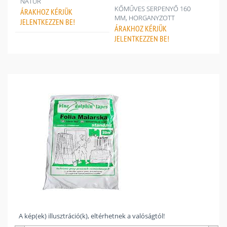
NATÚR
KŐMŰVES SERPENYŐ 160
ÁRAKHOZ
KÉRJÜK
MM, HORGANYZOTT
JELENTKEZZEN BE!
ÁRAKHOZ
KÉRJÜK
JELENTKEZZEN BE!
A kép(ek) illusztráció(k), eltérhetnek a valóságtól!