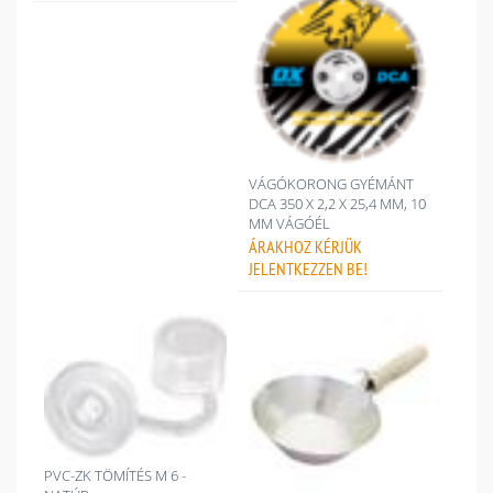
VÁGÓKORONG GYÉMÁNT
DCA 350 X 2,2 X 25,4 MM, 10
MM VÁGÓÉL
ÁRAKHOZ
KÉRJÜK
JELENTKEZZEN BE!
PVC-ZK TÖMÍTÉS M 6 -