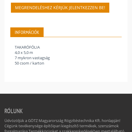
MEGRENDELÉSHEZ KÉRJÜK JELENTKEZZEN BE!
INFORMÁCIÓK
TAKARÓFÓLIA
4,0 x 5,0 m
7 mykron vastagság
50 csom / karton
RÓLUNK
Üdvözöljük a GÖTZ Magyarország Rögzítéstechnika Kft. honlapján!
Cégünk tevékenysége építőipari kiegészítő termékek, szerszámok
forgalmazása.Termékkörünket a szakkereskedésekben megtalálható