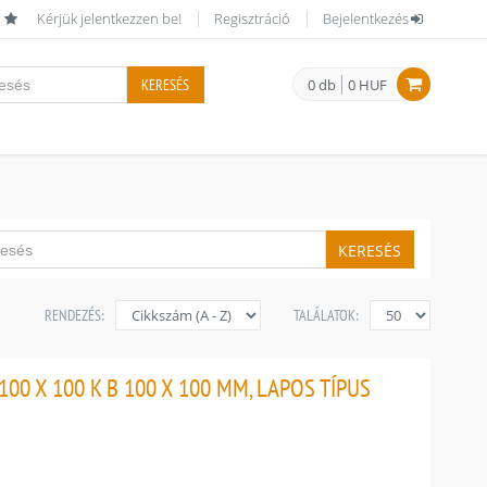
Kérjük jelentkezzen be!
Regisztráció
Bejelentkezés
KERESÉS
0 db
0 HUF
KERESÉS
RENDEZÉS:
TALÁLATOK:
00 X 100 K B 100 X 100 MM, LAPOS TÍPUS