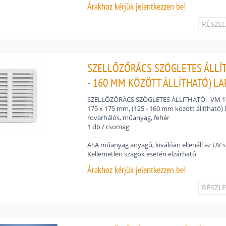
Árakhoz
kérjük jelentkezzen be!
RÉSZL
SZELLŐZŐRÁCS SZÖGLETES ÁLLÍTH
- 160 MM KÖZÖTT ÁLLÍTHATÓ) LA
SZELLŐZŐRÁCS SZÖGLETES ÁLLíTHATÓ - VM 17
175 x 175 mm, (125 - 160 mm között állítható) 
rovarhálós, műanyag, fehér
1 db / csomag
ASA műanyag anyagú, kiválóan ellenáll az UV 
Kellemetlen szagok esetén elzárható
Árakhoz
kérjük jelentkezzen be!
RÉSZL