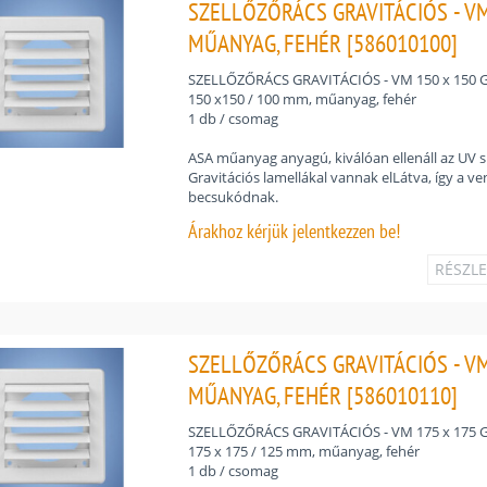
SZELLŐZŐRÁCS GRAVITÁCIÓS - VM 
MŰANYAG, FEHÉR [586010100]
SZELLŐZŐRÁCS GRAVITÁCIÓS - VM 150 x 150 G
150 x150 / 100 mm, műanyag, fehér
1 db / csomag
ASA műanyag anyagú, kiválóan ellenáll az UV 
Gravitációs lamellákal vannak elLátva, így a ve
becsukódnak.
Árakhoz
kérjük jelentkezzen be!
RÉSZL
SZELLŐZŐRÁCS GRAVITÁCIÓS - VM 
MŰANYAG, FEHÉR [586010110]
SZELLŐZŐRÁCS GRAVITÁCIÓS - VM 175 x 175 G
175 x 175 / 125 mm, műanyag, fehér
1 db / csomag