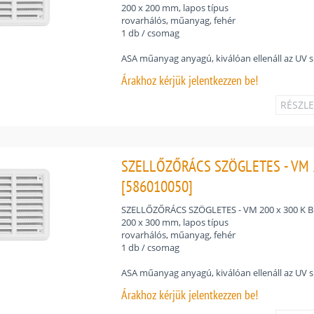
200 x 200 mm, lapos típus
rovarhálós, műanyag, fehér
1 db / csomag
ASA műanyag anyagú, kiválóan ellenáll az UV 
Árakhoz
kérjük jelentkezzen be!
RÉSZL
SZELLŐZŐRÁCS SZÖGLETES - VM 2
[586010050]
SZELLŐZŐRÁCS SZÖGLETES - VM 200 x 300 K B
200 x 300 mm, lapos típus
rovarhálós, műanyag, fehér
1 db / csomag
ASA műanyag anyagú, kiválóan ellenáll az UV 
Árakhoz
kérjük jelentkezzen be!