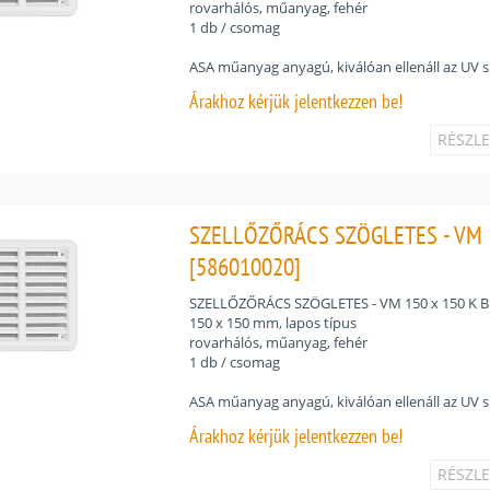
rovarhálós, műanyag, fehér
1 db / csomag
ASA műanyag anyagú, kiválóan ellenáll az UV 
Árakhoz
kérjük jelentkezzen be!
RÉSZL
SZELLŐZŐRÁCS SZÖGLETES - VM 1
[586010020]
SZELLŐZŐRÁCS SZÖGLETES - VM 150 x 150 K B
150 x 150 mm, lapos típus
rovarhálós, műanyag, fehér
1 db / csomag
ASA műanyag anyagú, kiválóan ellenáll az UV 
Árakhoz
kérjük jelentkezzen be!
RÉSZL