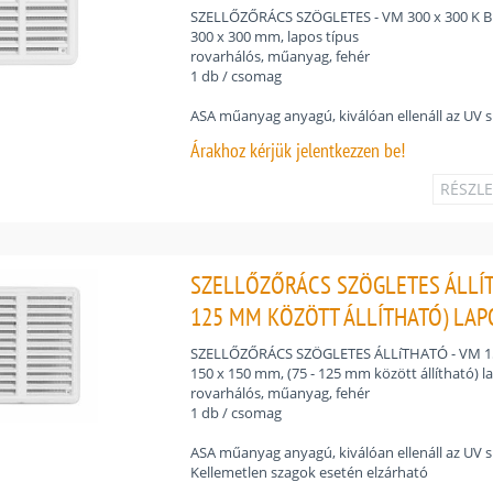
SZELLŐZŐRÁCS SZÖGLETES - VM 300 x 300 K B
300 x 300 mm, lapos típus
rovarhálós, műanyag, fehér
1 db / csomag
ASA műanyag anyagú, kiválóan ellenáll az UV 
Árakhoz
kérjük jelentkezzen be!
RÉSZL
SZELLŐZŐRÁCS SZÖGLETES ÁLLÍTHA
125 MM KÖZÖTT ÁLLÍTHATÓ) LAPO
SZELLŐZŐRÁCS SZÖGLETES ÁLLíTHATÓ - VM 15
150 x 150 mm, (75 - 125 mm között állítható) l
rovarhálós, műanyag, fehér
1 db / csomag
ASA műanyag anyagú, kiválóan ellenáll az UV 
Kellemetlen szagok esetén elzárható