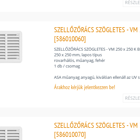
RÉSZL
SZELLŐZŐRÁCS SZÖGLETES - VM 2
[586010060]
SZELLŐZŐRÁCS SZÖGLETES - VM 250 x 250 K B
250 x 250 mm, lapos típus
rovarhálós, műanyag, fehér
1 db / csomag
ASA műanyag anyagú, kiválóan ellenáll az UV 
Árakhoz
kérjük jelentkezzen be!
RÉSZL
SZELLŐZŐRÁCS SZÖGLETES - VM 3
[586010070]