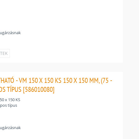
sugárzásnak
ETEK
TÓ - VM 150 X 150 KS 150 X 150 MM, (75 -
S TÍPUS [586010080]
0 x 150 KS
apos típus
sugárzásnak