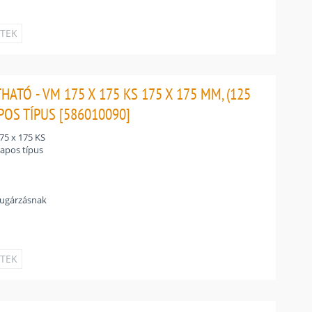
ETEK
ATÓ - VM 175 X 175 KS 175 X 175 MM, (125
POS TÍPUS [586010090]
5 x 175 KS
lapos típus
sugárzásnak
ETEK