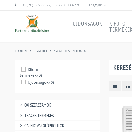
+36 (70) 369 44 22
,
+36 (23) 800-720
Magyar
ÚJDONSÁGOK
KIFUTÓ
TERMÉKE
FŐOLDAL
TERMÉKEK
SZÖGLETES SZELLŐZŐK
KERESÉ
Kifutó
termékek (0)
Újdonságok (0)
OX SZERSZÁMOK
TRACER TERMÉKEK
CATNIC VAKOLÓPROFILOK