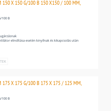
150 X 150 G/100 B 150 X150 / 100 MM,
/100 B
sugárzásnak
ntilátor elindítása esetén kinyílnak és kikapcsolás után
ETEK
175 X 175 G/100 B 175 X 175 / 125 MM,
/100 B