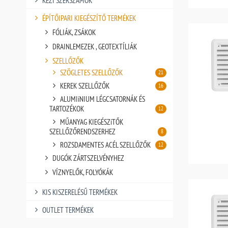
KÉZI SZERSZÁMOK
ÉPÍTŐIPARI KIEGÉSZÍTŐ TERMÉKEK
FÓLIÁK, ZSÁKOK
DRAINLEMEZEK , GEOTEXTÍLIÁK
SZELLŐZŐK
SZÖGLETES SZELLŐZŐK
21
KEREK SZELLŐZŐK
16
ALUMIíNIUM LÉGCSATORNÁK ÉS
TARTOZÉKOK
12
MŰANYAG KIEGÉSZíTŐK
SZELLŐZŐRENDSZERHEZ
8
ROZSDAMENTES ACÉL SZELLŐZŐK
12
DUGÓK ZÁRTSZELVÉNYHEZ
VÍZNYELŐK, FOLYÓKÁK
KIS KISZERELÉSŰ TERMÉKEK
OUTLET TERMÉKEK