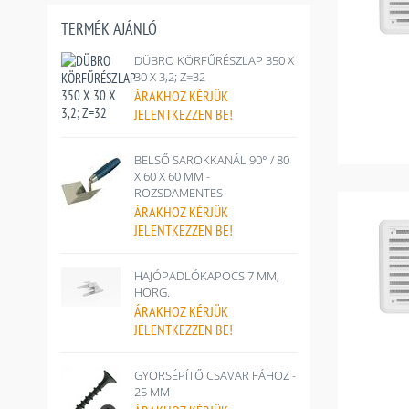
TERMÉK AJÁNLÓ
DÜBRO KÖRFŰRÉSZLAP 350 X
30 X 3,2; Z=32
ÁRAKHOZ
KÉRJÜK
JELENTKEZZEN BE!
BELSŐ SAROKKANÁL 90° / 80
X 60 X 60 MM -
ROZSDAMENTES
ÁRAKHOZ
KÉRJÜK
JELENTKEZZEN BE!
HAJÓPADLÓKAPOCS 7 MM,
HORG.
ÁRAKHOZ
KÉRJÜK
JELENTKEZZEN BE!
GYORSÉPÍTŐ CSAVAR FÁHOZ -
25 MM