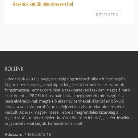
Árakhoz
kérjük jelentkezzen be!
RÉSZLETEK
RÓLUNK
Üdvözöljük a GÖTZ Magyarország Rögzítéstechnika Kft. honlapján!
Cégünk tevékenysége építőipari kiegészítő termékek, szerszámok
forgalmazása.Termékkörünket a szakkereskedésekben megtalálható
szortiment, a PROFI felhasználók által megkövetelt minőségű és a
piaci elvárásoknak megfelelő árszintű termékek állandóan bővülő
kínálata adja. Webáruházunk kifejezetten viszonteladóink részére
készült. Az árak megtekintése illetve a megrendelés kizárólag a
regisztrációt, majd a bejelentkezést követően lehetséges. Kérdéseikkel
és javaslataikkal kérjük, keressenek minket!
Adószám:
14512607-2-13