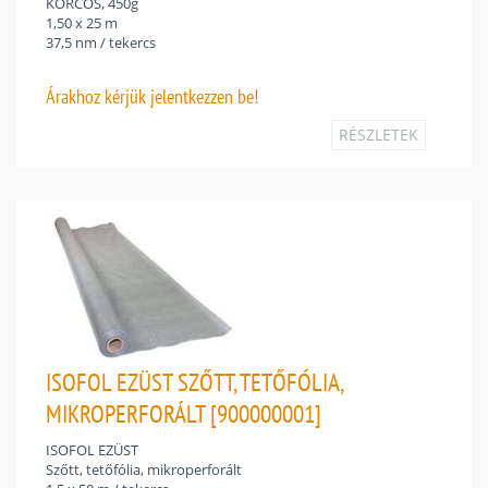
KORCOS, 450g
1,50 x 25 m
37,5 nm / tekercs
Árakhoz
kérjük jelentkezzen be!
RÉSZLETEK
ISOFOL EZÜST SZŐTT, TETŐFÓLIA,
MIKROPERFORÁLT [900000001]
ISOFOL EZÜST
Szőtt, tetőfólia, mikroperforált