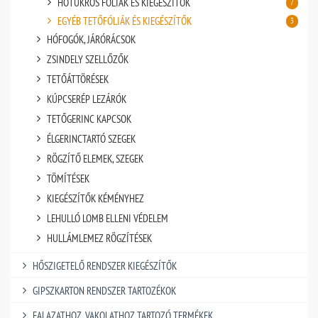
HŐTÜKRÖS FÓLIÁK ÉS KIEGÉSZÍTŐK
7
EGYÉB TETŐFÓLIÁK ÉS KIEGÉSZÍTŐK
3
HÓFOGÓK, JÁRÓRÁCSOK
ZSINDELY SZELLŐZŐK
TETŐÁTTÖRÉSEK
KÚPCSERÉP LEZÁRÓK
TETŐGERINC KAPCSOK
ÉLGERINCTARTÓ SZEGEK
RÖGZÍTŐ ELEMEK, SZEGEK
TÖMÍTÉSEK
KIEGÉSZÍTŐK KÉMÉNYHEZ
LEHULLÓ LOMB ELLENI VÉDELEM
HULLÁMLEMEZ RÖGZÍTÉSEK
HŐSZIGETELŐ RENDSZER KIEGÉSZÍTŐK
GIPSZKARTON RENDSZER TARTOZÉKOK
FALAZATHOZ, VAKOLATHOZ TARTOZÓ TERMÉKEK