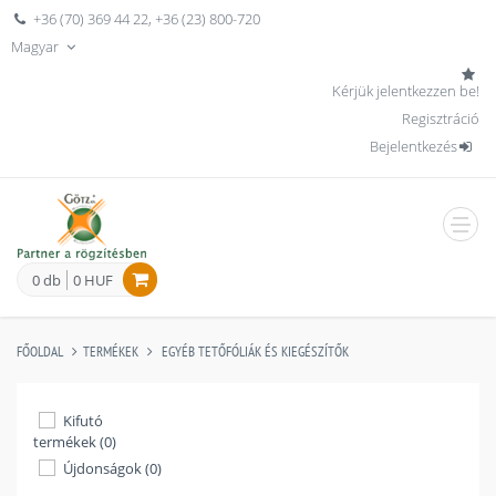
+36 (70) 369 44 22
,
+36 (23) 800-720
Magyar
Kérjük jelentkezzen be!
Regisztráció
Bejelentkezés
men
0 db
0 HUF
FŐOLDAL
TERMÉKEK
EGYÉB TETŐFÓLIÁK ÉS KIEGÉSZÍTŐK
Kifutó
termékek (0)
Újdonságok (0)