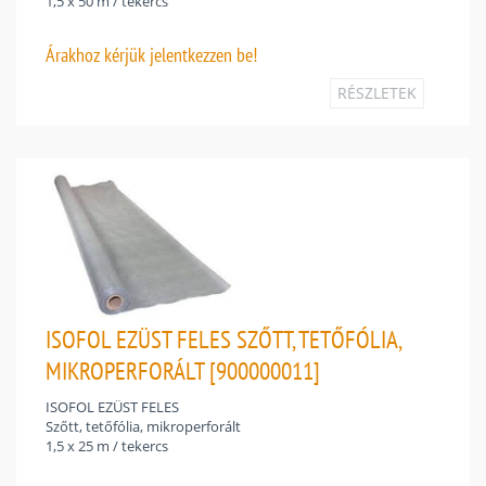
1,5 x 50 m / tekercs
Árakhoz
kérjük jelentkezzen be!
RÉSZLETEK
ISOFOL EZÜST FELES SZŐTT, TETŐFÓLIA,
MIKROPERFORÁLT [900000011]
ISOFOL EZÜST FELES
Szőtt, tetőfólia, mikroperforált
1,5 x 25 m / tekercs