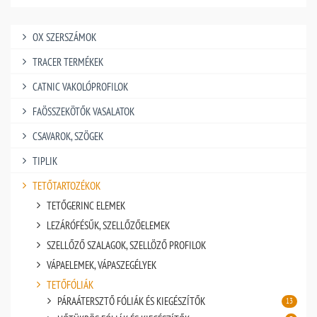
OX SZERSZÁMOK
TRACER TERMÉKEK
CATNIC VAKOLÓPROFILOK
FAÖSSZEKÖTŐK VASALATOK
CSAVAROK, SZÖGEK
TIPLIK
TETŐTARTOZÉKOK
TETŐGERINC ELEMEK
LEZÁRÓFÉSŰK, SZELLŐZŐELEMEK
SZELLŐZŐ SZALAGOK, SZELLÖZŐ PROFILOK
VÁPAELEMEK, VÁPASZEGÉLYEK
TETŐFÓLIÁK
PÁRAÁTERSZTŐ FÓLIÁK ÉS KIEGÉSZÍTŐK
13