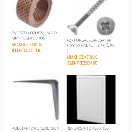
PVC SZELLŐZŐSZALAG 80
MM - TÉGLAVÖRÖS
A2 - FORGÁCSLAPCSAVAR
ÁRAKHOZ
KÉRJÜK
5,0 X 60 MM, SÜLLY.FEJŰ, PZ-
JELENTKEZZEN BE!
2
ÁRAKHOZ
KÉRJÜK
JELENTKEZZEN BE!
POLCTARTÓ KONZOL 150 X
REVIZIÓS AJTÓ 150 X 150