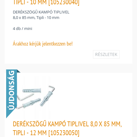
TIPLI - 10 MM [105230040]
DERÉKSZÖGŰ KAMPÓ TIPLIVEL
8,0 x 85 mm, Tipli - 10 mm
4 db / mini
Árakhoz
kérjük jelentkezzen be!
RÉSZLETEK
DERÉKSZÖGŰ KAMPÓ TIPLIVEL 8,0 X 85 MM,
TIPLI - 12 MM [105230050]