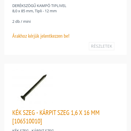
DERÉKSZÖGŰ KAMPÓ TIPLIVEL
8,0 x 85 mm, Tipli - 12 mm
2 db / mini
Árakhoz
kérjük jelentkezzen be!
RÉSZLETEK
KÉK SZEG - KÁRPIT SZEG 1,6 X 16 MM
[106510010]
KÉK SZEG - KÁRPIT SZEG