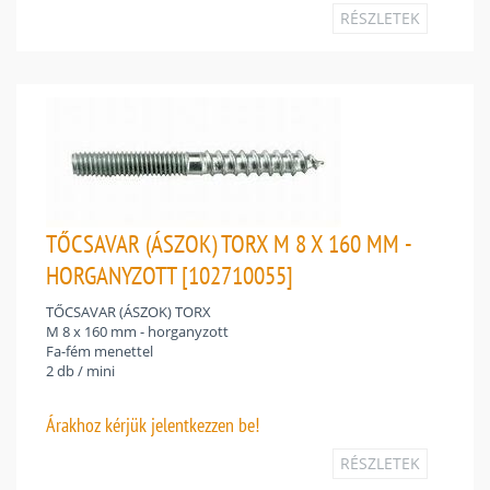
RÉSZLETEK
TŐCSAVAR (ÁSZOK) TORX M 8 X 160 MM -
HORGANYZOTT [102710055]
TŐCSAVAR (ÁSZOK) TORX
M 8 x 160 mm - horganyzott
Fa-fém menettel
2 db / mini
Árakhoz
kérjük jelentkezzen be!
RÉSZLETEK