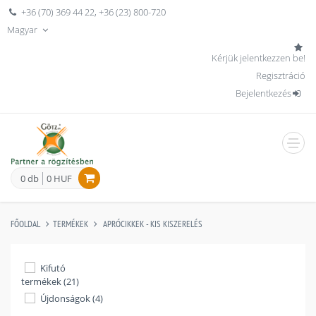
+36 (70) 369 44 22
,
+36 (23) 800-720
Magyar
Kérjük jelentkezzen be!
Regisztráció
Bejelentkezés
men
0 db
0 HUF
FŐOLDAL
TERMÉKEK
APRÓCIKKEK - KIS KISZERELÉS
Kifutó
termékek (21)
Újdonságok (4)