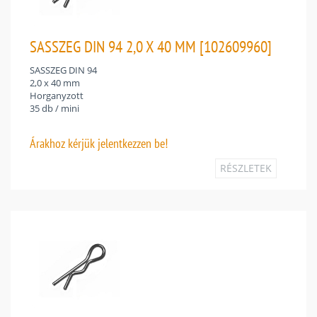
SASSZEG DIN 94 2,0 X 40 MM [102609960]
SASSZEG DIN 94
2,0 x 40 mm
Horganyzott
35 db / mini
Árakhoz
kérjük jelentkezzen be!
RÉSZLETEK