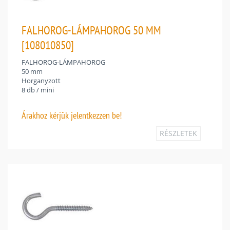
FALHOROG-LÁMPAHOROG 50 MM
[108010850]
FALHOROG-LÁMPAHOROG
50 mm
Horganyzott
8 db / mini
Árakhoz
kérjük jelentkezzen be!
RÉSZLETEK