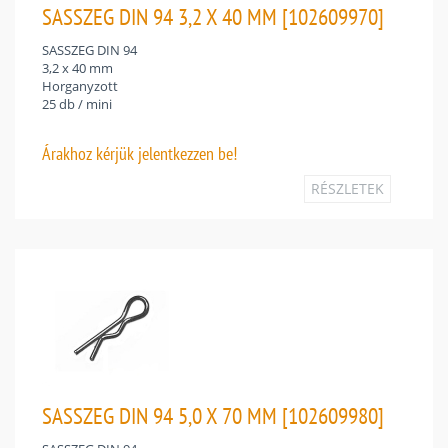
SASSZEG DIN 94 3,2 X 40 MM [102609970]
SASSZEG DIN 94
3,2 x 40 mm
Horganyzott
25 db / mini
Árakhoz
kérjük jelentkezzen be!
RÉSZLETEK
SASSZEG DIN 94 5,0 X 70 MM [102609980]