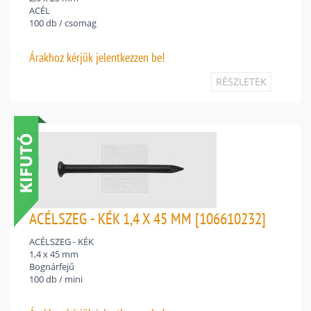
ACÉL
100 db / csomag
Árakhoz
kérjük jelentkezzen be!
RÉSZLETEK
ACÉLSZEG - KÉK 1,4 X 45 MM [106610232]
ACÉLSZEG - KÉK
1,4 x 45 mm
Bognárfejű
100 db / mini