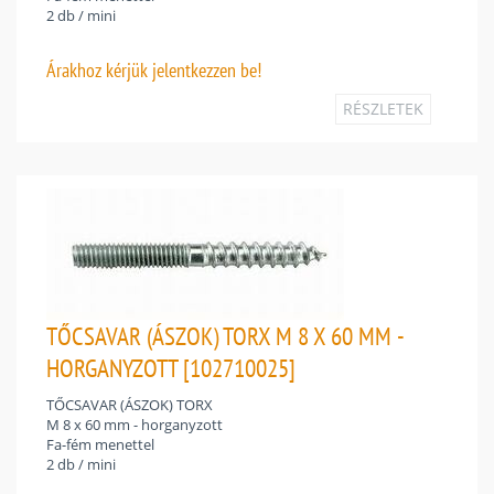
2 db / mini
Árakhoz
kérjük jelentkezzen be!
RÉSZLETEK
TŐCSAVAR (ÁSZOK) TORX M 8 X 60 MM -
HORGANYZOTT [102710025]
TŐCSAVAR (ÁSZOK) TORX
M 8 x 60 mm - horganyzott
Fa-fém menettel
2 db / mini