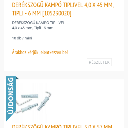
DERÉKSZÖGŰ KAMPÓ TIPLIVEL 4,0 X 45 MM,
TIPLI - 6 MM [105230020]
DERÉKSZÖGŰ KAMPÓ TIPLIVEL
4,0 x 45 mm, Tipli - 6 mm
10 db / mini
Árakhoz
kérjük jelentkezzen be!
RÉSZLETEK
DERÉKSZÖGŰ KAMPÓ TIPLIVEL 5,0 X 57 MM,