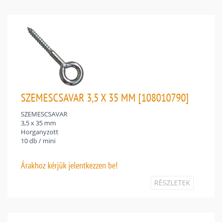
SZEMESCSAVAR 3,5 X 35 MM [108010790]
SZEMESCSAVAR
3,5 x 35 mm
Horganyzott
10 db / mini
Árakhoz
kérjük jelentkezzen be!
RÉSZLETEK