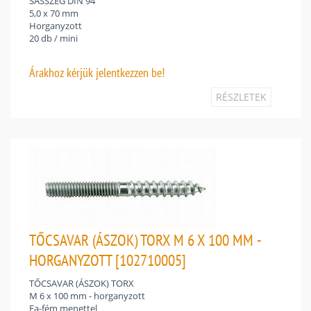
SASSZEG DIN 94
5,0 x 70 mm
Horganyzott
20 db / mini
Árakhoz
kérjük jelentkezzen be!
RÉSZLETEK
TŐCSAVAR (ÁSZOK) TORX M 6 X 100 MM -
HORGANYZOTT [102710005]
TŐCSAVAR (ÁSZOK) TORX
M 6 x 100 mm - horganyzott
Fa-fém menettel