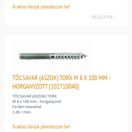
Árakhoz
kérjük jelentkezzen be!
RÉSZLETEK
TŐCSAVAR (ÁSZOK) TORX M 8 X 100 MM -
HORGANYZOTT [102710040]
TŐCSAVAR (ÁSZOK) TORX
M 8 x 100 mm - horganyzott
Fa-fém menettel
2 db / mini
Árakhoz
kérjük jelentkezzen be!