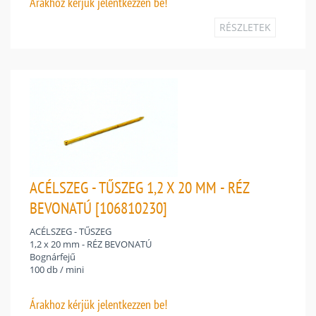
Árakhoz
kérjük jelentkezzen be!
RÉSZLETEK
ACÉLSZEG - TŰSZEG 1,2 X 20 MM - RÉZ
BEVONATÚ [106810230]
ACÉLSZEG - TŰSZEG
1,2 x 20 mm - RÉZ BEVONATÚ
Bognárfejű
100 db / mini
Árakhoz
kérjük jelentkezzen be!