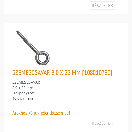
RÉSZLETEK
SZEMESCSAVAR 3,0 X 22 MM [108010780]
SZEMESCSAVAR
3,0 x 22 mm
Horganyzott
10 db / mini
Árakhoz
kérjük jelentkezzen be!
RÉSZLETEK