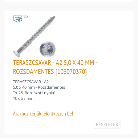
TERASZCSAVAR - A2 5,0 X 40 MM -
ROZSDAMENTES [103070370]
TERASZCSAVAR - A2
5,0 x 40 mm - Rozsdamentes
Tx-25, Bordázott nyakú
10 db / mini
Árakhoz
kérjük jelentkezzen be!
RÉSZLETEK