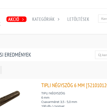
KATEGÓRIÁK
LETÖLTÉSEK
AKCIÓ
K
SI EREDMÉNYEK
TIPLI NÉGYSZÖG 6 MM [52101012
TIPLI NÉGYSZÖG
6 mm
Csavarméret 3,5 - 5,0 mm
100 db / csomag