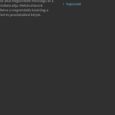
ók által megkövetelt minőségű és a
Kapcsolat
kínálata adja. Webáruházunk
illetve a megrendelés kizárólag a
el és javaslataikkal kérjük,