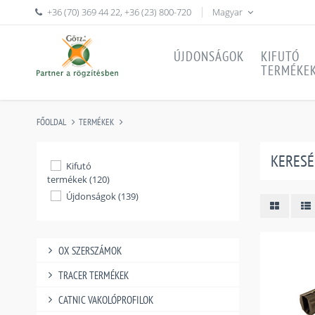
+36 (70) 369 44 22
,
+36 (23) 800-720
Magyar
ÚJDONSÁGOK
KIFUTÓ
TERMÉKE
FŐOLDAL
TERMÉKEK
KERESÉ
Kifutó
termékek (120)
Újdonságok (139)
OX SZERSZÁMOK
TRACER TERMÉKEK
CATNIC VAKOLÓPROFILOK