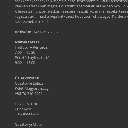
szakkereskedésekben megtalálható szortiment, a PROFI felhasznál
piaci elvárásoknak megfelelő árszintű termékek állandóan bővülő 
kifejezetten viszonteladóink részére készült. Az árak megtekintése 
regisztrációt, majd a bejelentkezést követően lehetséges. Kérdéseikk
keressenek minket!
Adószám:
14512607-2-13
Nyitva tartás:
Hétfőtől – Péntekig
7:00 – 15:30
Pénztári nyitva tartás
8:00 – 15:00
Üzletkötőink
Gosztonyi Balázs
Kelet-Magyarország
+36-70-316-5954
Havasi Viktor
Budapest
+36-30-900-4705
Gosztonyi Máté