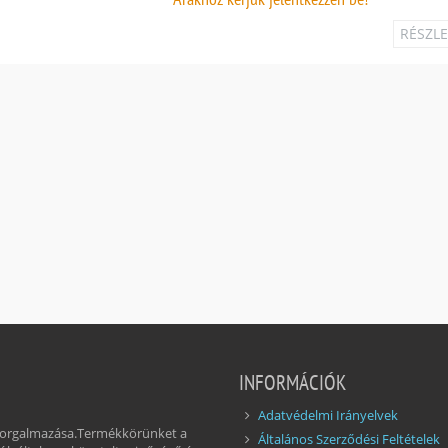
RÉSZL
INFORMÁCIÓK
Adatvédelmi Irányelvek
 forgalmazása.Termékkörünket a
Általános Szerződési Feltételek