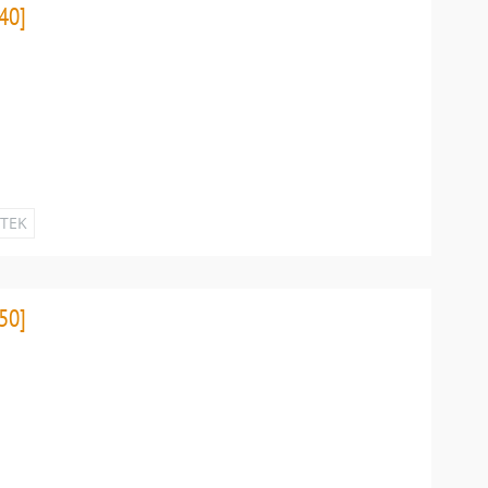
40]
ETEK
50]