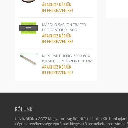
ÁRAKHOZ
KÉRJÜK
JELENTKEZZEN BE!
MÁSOLÓ SABLON TRACER
PROCONTOUR - ACG1
ÁRAKHOZ
KÉRJÜK
JELENTKEZZEN BE!
KAPUPÁNT HORG. 600 X 60 X
8,0 MM, FORGÁSPONT: 20 MM
ÁRAKHOZ
KÉRJÜK
JELENTKEZZEN BE!
RÓLUNK
Üdvözöljük a GÖTZ Magyarország Rögzítéstechnika Kft. honlapján!
Cégünk tevékenysége építőipari kiegészítő termékek, szerszámok