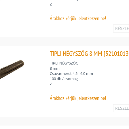
Z
Árakhoz
kérjük jelentkezzen be!
RÉSZL
TIPLI NÉGYSZÖG 8 MM [52101013
TIPLI NÉGYSZÖG
8 mm
Csavarméret 4,5 - 6,0 mm
100 db / csomag
Z
Árakhoz
kérjük jelentkezzen be!
RÉSZL