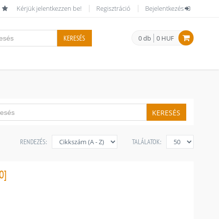
Kérjük jelentkezzen be!
Regisztráció
Bejelentkezés
KERESÉS
0 db
0 HUF
KERESÉS
RENDEZÉS:
TALÁLATOK:
0]