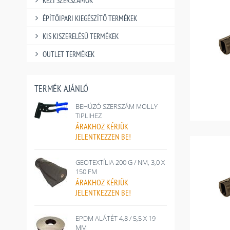
KÉZI SZERSZÁMOK
ÉPÍTŐIPARI KIEGÉSZÍTŐ TERMÉKEK
KIS KISZERELÉSŰ TERMÉKEK
OUTLET TERMÉKEK
TERMÉK AJÁNLÓ
BEHÚZÓ SZERSZÁM MOLLY
TIPLIHEZ
ÁRAKHOZ
KÉRJÜK
JELENTKEZZEN BE!
GEOTEXTÍLIA 200 G / NM, 3,0 X
150 FM
ÁRAKHOZ
KÉRJÜK
JELENTKEZZEN BE!
EPDM ALÁTÉT 4,8 / 5,5 X 19
MM