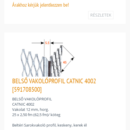
Árakhoz
kérjük jelentkezzen be!
RÉSZLETEK
BELSŐ VAKOLÓPROFIL CATNIC 4002
[591708500]
BELSŐ VAKOLÓPROFIL
CATNIC 4002
Vakolat 12 mm, horg.
25 x 2,50 fm (62,5 fm)/ köteg
Beltéri Sarokvakoló profil, keskeny, kerek él