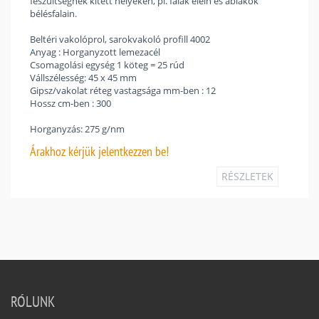
feszültségnek kitett helyeken, pl. falak élein és ablakok
bélésfalain.
Beltéri vakolóprol, sarokvakoló profill 4002
Anyag : Horganyzott lemezacél
Csomagolási egység 1 köteg = 25 rúd
Vállszélesség: 45 x 45 mm
Gipsz/vakolat réteg vastagsága mm-ben : 12
Hossz cm-ben : 300
Horganyzás: 275 g/nm
Árakhoz
kérjük jelentkezzen be!
RÉSZLETEK
RÓLUNK