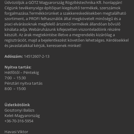
Üdvözöljük a GÖTZ Magyarország Rögzítéstechnika Kft. honlapján!
Cégünk tevékenysége építőipari kiegészítő termékek, szerszámok
forgalmazása.Termékkörünket a szakkereskedésekben megtalálható
szortiment, a PROFI felhasználók által megkövetelt minőségű és a
piaci elvárásoknak megfelelő árszintű termékek állandóan bővülő
kínálata adja. Webáruházunk kifejezetten viszonteladóink részére
készült. Az árak megtekintése illetve a megrendelés kizárólag a
regisztrációt, majd a bejelentkezést követően lehetséges. Kérdéseikkel
és javaslataikkal kérjük, keressenek minket!
Adószám:
14512607-2-13
Nyitva tartás:
Hétfőtől – Péntekig
7:00 – 15:30
Pénztári nyitva tartás
8:00 – 15:00
Üzletkötőink
Gosztonyi Balázs
Kelet-Magyarország
+36-70-316-5954
Havasi Viktor