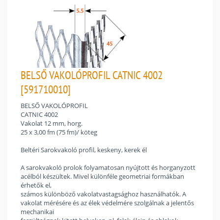
BELSŐ VAKOLÓPROFIL CATNIC 4002
[591710010]
BELSŐ VAKOLÓPROFIL
CATNIC 4002
Vakolat 12 mm, horg.
25 x 3,00 fm (75 fm)/ köteg
Beltéri Sarokvakoló profil, keskeny, kerek él
A sarokvakoló prolok folyamatosan nyújtott és horganyzott
acélból készültek. Mivel különféle geometriai formákban
érhetők el,
számos különböző vakolatvastagsághoz használhatók. A
vakolat mérésére és az élek védelmére szolgálnak a jelentős
mechanikai