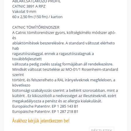
ABLAKCSATLAKOZÓ PROFIL
CATNIC 3891 A RPZ
Vakolat 9 mm
60 x 2,50 fm (150 fm) / karton
CATNIC TÖMÍTŐRENDSZER
A Catnic tömítorendszer gyors, költségkímélo módszer ajtó-
és
ablaktömítések beszerelésére. A standard változat elérheto
hab
ragasztószalaggal, ennek a ragasztószalagnak a
továbbfejlesztett
változata pedig zselés szalag formájában áll rendelkezésre.
Mindkét változat tesztelése az MO-01/1 Rosenheim-standard
szerint
történt, és felszerelheto a RAL irányelveknek megfeleloen, a
következo
biztonsági szabályozás szerint: a beltérit szorosabban, mint a
kültérit . Ez kiküszöböli a nedvességet az illesztéseknél, ezért
megakadályozza a penész és az allergia kialakulását.
Europäische Patentnr. EP 1 285 143 B1
Europäische Patentnr. EP 1 287 218 B1
Árakhoz
kérjük jelentkezzen be!
RÉSZLETEK