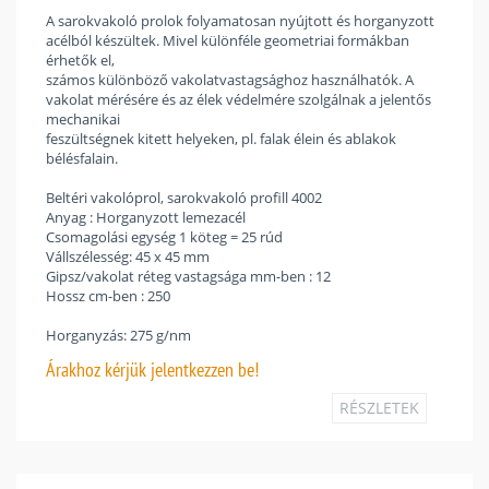
A sarokvakoló prolok folyamatosan nyújtott és horganyzott
acélból készültek. Mivel különféle geometriai formákban
érhetők el,
számos különböző vakolatvastagsághoz használhatók. A
vakolat mérésére és az élek védelmére szolgálnak a jelentős
mechanikai
feszültségnek kitett helyeken, pl. falak élein és ablakok
bélésfalain.
Beltéri vakolóprol, sarokvakoló profill 4002
Anyag : Horganyzott lemezacél
Csomagolási egység 1 köteg = 25 rúd
Vállszélesség: 45 x 45 mm
Gipsz/vakolat réteg vastagsága mm-ben : 12
Hossz cm-ben : 250
Horganyzás: 275 g/nm
Árakhoz
kérjük jelentkezzen be!
RÉSZLETEK