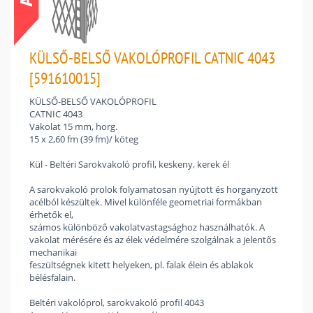
KÜLSŐ-BELSŐ VAKOLÓPROFIL CATNIC 4043
[591610015]
KÜLSŐ-BELSŐ VAKOLÓPROFIL
CATNIC 4043
Vakolat 15 mm, horg.
15 x 2,60 fm (39 fm)/ köteg
Kül - Beltéri Sarokvakoló profil, keskeny, kerek él
A sarokvakoló prolok folyamatosan nyújtott és horganyzott
acélból készültek. Mivel különféle geometriai formákban
érhetők el,
számos különböző vakolatvastagsághoz használhatók. A
vakolat mérésére és az élek védelmére szolgálnak a jelentős
mechanikai
feszültségnek kitett helyeken, pl. falak élein és ablakok
bélésfalain.
Beltéri vakolóprol, sarokvakoló profil 4043