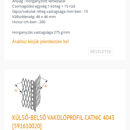
Anyag : Horganyzott lemezacél
Csomagolási egység 1 köteg = 15 rúd
Gipsz/vakolat réteg vastagsága mm-ben : 15
Vállszélesség: 46 x 46 mm
Hossz cm-ben : 260
Horganyzás vastagsága 275 g/nm
Árakhoz
kérjük jelentkezzen be!
RÉSZLETEK
KÜLSŐ-BELSŐ VAKOLÓPROFIL CATNIC 4043
[591610020]