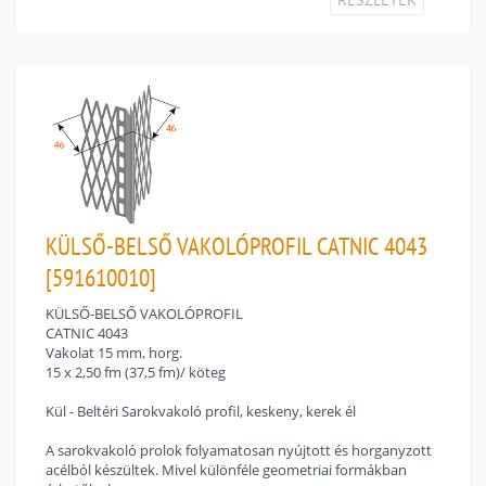
KÜLSŐ-BELSŐ VAKOLÓPROFIL CATNIC 4043
[591610010]
KÜLSŐ-BELSŐ VAKOLÓPROFIL
CATNIC 4043
Vakolat 15 mm, horg.
15 x 2,50 fm (37,5 fm)/ köteg
Kül - Beltéri Sarokvakoló profil, keskeny, kerek él
A sarokvakoló prolok folyamatosan nyújtott és horganyzott
acélból készültek. Mivel különféle geometriai formákban