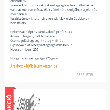
érhetők el,
számos különböző vakolatvastagsághoz használhatók. A
vakolat mérésére és az élek védelmére szolgálnak a jelentős
mechanikai
feszültségnek kitett helyeken, pl. falak élein és ablakok
bélésfalain.
Beltéri vakolóprol, sarokvakoló profil 4043
Anyag : Horganyzott lemezacél
Csomagolási egység 1 köteg = 15 rúd
Gipsz/vakolat réteg vastagsága mm-ben : 15
Hossz cm-ben : 250
Horganyzás vastagsága 275 g/nm
Árakhoz
kérjük jelentkezzen be!
RÉSZLETEK