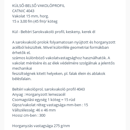
KÜLSŐ-BELSŐ VAKOLÓPROFIL
CATNIC 4043
Vakolat 15 mm, horg.
15 x 3,00 fm (45 fm)/ köteg
Kül - Beltéri Sarokvakoló profil, keskeny, kerek él
A sarokvakoló prolok folyamatosan nyújtott és horganyzott
acélból készültek. Mivel különféle geometriai formákban
érhetők el,
számos különböző vakolatvastagsághoz használhatók. A
vakolat mérésére és az élek védelmére szolgálnak a jelentős
mechanikai
feszültségnek kitett helyeken, pl. falak élein és ablakok
bélésfalain.
Beltéri vakolóprol, sarokvakoló profil 4043
Anyag : Horganyzott lemezacél
Csomagolási egység 1 köteg = 15 rúd
Gipsz/vakolat réteg vastagsága mm-ben : 15
Vállszélesség: 46 x 46 mm
Hossz cm-ben : 300
Horganyzás vastagsága 275 g/nm