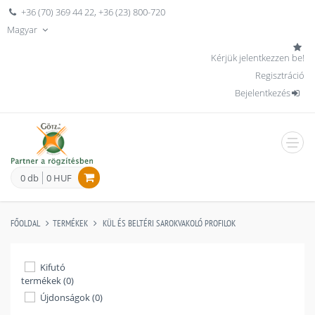
+36 (70) 369 44 22
,
+36 (23) 800-720
Magyar
Kérjük jelentkezzen be!
Regisztráció
Bejelentkezés
men
0 db
0 HUF
FŐOLDAL
TERMÉKEK
KÜL ÉS BELTÉRI SAROKVAKOLÓ PROFILOK
Kifutó
termékek (0)
Újdonságok (0)