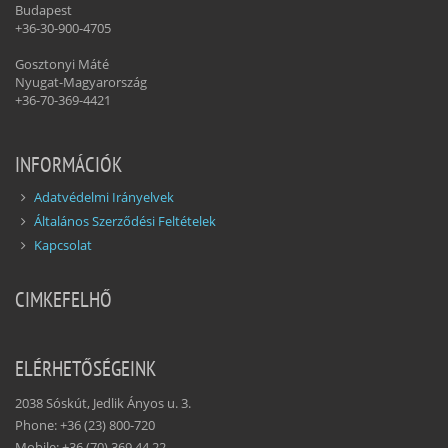
Budapest
+36-30-900-4705
Gosztonyi Máté
Nyugat-Magyarország
+36-70-369-4421
INFORMÁCIÓK
Adatvédelmi Irányelvek
Általános Szerződési Feltételek
Kapcsolat
CIMKEFELHŐ
ELÉRHETŐSÉGEINK
2038 Sóskút, Jedlik Ányos u. 3.
Phone: +36 (23) 800-720
Mobile: +36 (70) 369 44 22