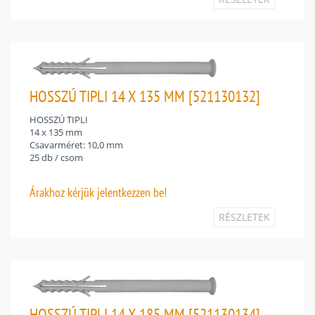
HOSSZÚ TIPLI 14 X 135 MM [521130132]
HOSSZÚ TIPLI
14 x 135 mm
Csavarméret: 10,0 mm
25 db / csom
Árakhoz
kérjük jelentkezzen be!
RÉSZLETEK
HOSSZÚ TIPLI 14 X 185 MM [521130134]