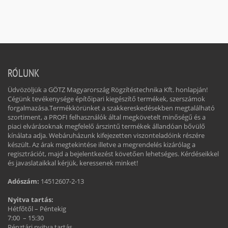
RÓLUNK
Üdvözöljük a GÖTZ Magyarország Rögzítéstechnika Kft. honlapján!
Cégünk tevékenysége építőipari kiegészítő termékek, szerszámok
forgalmazása.Termékkörünket a szakkereskedésekben megtalálható
szortiment, a PROFI felhasználók által megkövetelt minőségű és a
piaci elvárásoknak megfelelő árszintű termékek állandóan bővülő
kínálata adja. Webáruházunk kifejezetten viszonteladóink részére
készült. Az árak megtekintése illetve a megrendelés kizárólag a
regisztrációt, majd a bejelentkezést követően lehetséges. Kérdéseikkel
és javaslataikkal kérjük, keressenek minket!
Adószám:
14512607-2-13
Nyitva tartás:
Hétfőtől – Péntekig
7:00 – 15:30
Pénztári nyitva tartás