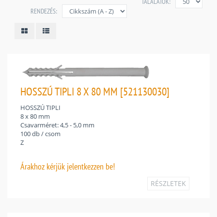
TALÁLATOK:
RENDEZÉS:
HOSSZÚ TIPLI 8 X 80 MM [521130030]
HOSSZÚ TIPLI
8 x 80 mm
Csavarméret: 4,5 - 5,0 mm
100 db / csom
Z
Árakhoz
kérjük jelentkezzen be!
RÉSZLETEK