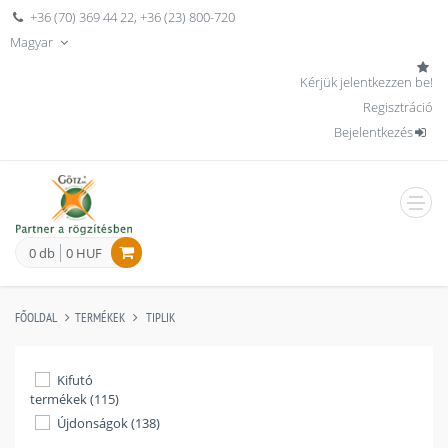
+36 (70) 369 44 22
,
+36 (23) 800-720
Magyar
Kérjük jelentkezzen be!
Regisztráció
Bejelentkezés
men
0 db
0 HUF
FŐOLDAL
TERMÉKEK
TIPLIK
Kifutó
termékek (115)
Újdonságok (138)