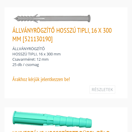
ÁLLVÁNYRÖGZÍTŐ HOSSZÚ TIPLI, 16 X 300
MM [521130190]
ÁLLVÁNYRÖGZÍTŐ
HOSSZÚ TIPLI, 16 x 300 mm
Csavarméret: 12 mm
25 db / csomag
Árakhoz
kérjük jelentkezzen be!
RÉSZLETEK