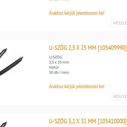
Árakhoz
kérjük jelentkezzen be!
RÉSZL
U-SZÖG 2,5 X 25 MM [105409990]
U-SZÖG
2,5 x 25 mm
Natúr
50 db / mini
Árakhoz
kérjük jelentkezzen be!
RÉSZL
U-SZÖG 3,1 X 31 MM [105410000]