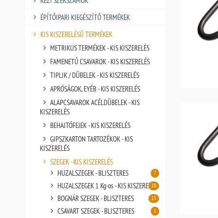
KÉZI SZERSZÁMOK
ÉPÍTŐIPARI KIEGÉSZÍTŐ TERMÉKEK
KIS KISZERELÉSŰ TERMÉKEK
METRIKUS TERMÉKEK - KIS KISZERELÉS
FAMENETŰ CSAVAROK - KIS KISZERELÉS
TIPLIK / DÜBELEK - KIS KISZERELÉS
APRÓSÁGOK, EYÉB - KIS KISZERELÉS
ALAPCSAVAROK ACÉLDÜBELEK - KIS
KISZERELÉS
BEHAJTÓFEJEK - KIS KISZERELÉS
GIPSZKARTON TARTOZÉKOK - KIS
KISZERELÉS
SZEGEK - KIS KISZERELÉS
HUZALSZEGEK - BLISZTERES
7
HUZALSZEGEK 1 Kg-os - KIS KISZERELÉS
10
BOGNÁR SZEGEK - BLISZTERES
13
CSAVART SZEGEK - BLISZTERES
1