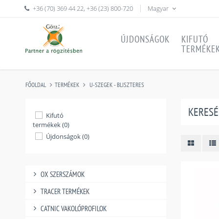
+36 (70) 369 44 22
,
+36 (23) 800-720
Magyar
ÚJDONSÁGOK
KIFUTÓ
TERMÉKE
FŐOLDAL
TERMÉKEK
U-SZEGEK - BLISZTERES
KERESÉ
Kifutó
termékek (0)
Újdonságok (0)
OX SZERSZÁMOK
TRACER TERMÉKEK
CATNIC VAKOLÓPROFILOK