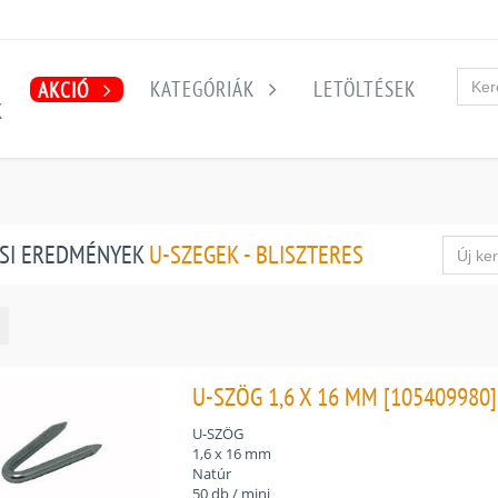
KATEGÓRIÁK
LETÖLTÉSEK
AKCIÓ
K
SI EREDMÉNYEK
U-SZEGEK - BLISZTERES
U-SZÖG 1,6 X 16 MM [105409980]
U-SZÖG
1,6 x 16 mm
Natúr
50 db / mini