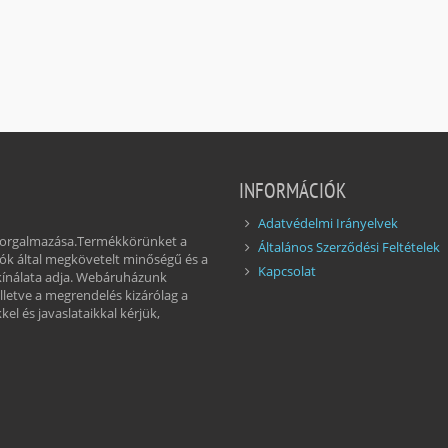
INFORMÁCIÓK
Adatvédelmi Irányelvek
 forgalmazása.Termékkörünket a
Általános Szerződési Feltételek
ók által megkövetelt minőségű és a
Kapcsolat
kínálata adja. Webáruházunk
illetve a megrendelés kizárólag a
el és javaslataikkal kérjük,