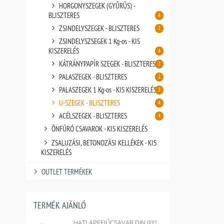
HORGONYSZEGEK (GYŰRŰS) -
BLISZTERES
4
ZSINDELYSZEGEK - BLISZTERES
2
ZSINDELYSZSEGEK 1 Kg-os - KIS
KISZERELÉS
4
KÁTRÁNYPAPÍR SZEGEK - BLISZTERES
2
PALASZEGEK - BLISZTERES
2
PALASZEGEK 1 Kg-os - KIS KISZERELÉS
3
U-SZEGEK - BLISZTERES
4
ACÉLSZEGEK - BLISZTERES
4
ÖNFÚRÓ CSAVAROK - KIS KISZERELÉS
ZSALUZÁSI, BETONOZÁSI KELLÉKEK - KIS
KISZERELÉS
OUTLET TERMÉKEK
TERMÉK AJÁNLÓ
HATLAPFEJŰCSAVAR DIN 931