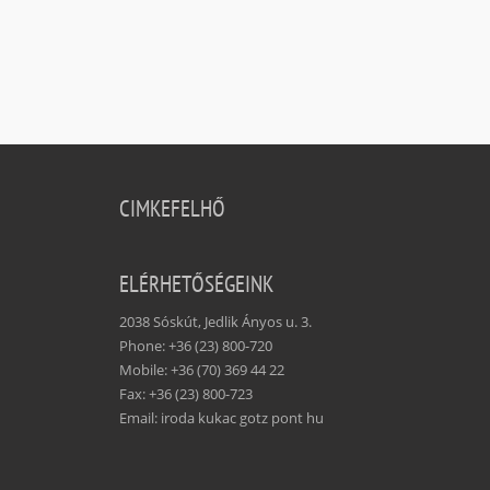
CIMKEFELHŐ
ELÉRHETŐSÉGEINK
2038 Sóskút, Jedlik Ányos u. 3.
Phone: +36 (23) 800-720
Mobile: +36 (70) 369 44 22
Fax: +36 (23) 800-723
Email: iroda kukac gotz pont hu