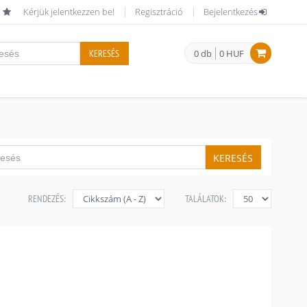
Kérjük jelentkezzen be!
Regisztráció
Bejelentkezés
KERESÉS
0 db
0 HUF
KERESÉS
RENDEZÉS:
TALÁLATOK: