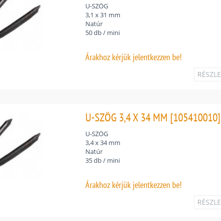
U-SZÖG
3,1 x 31 mm
Natúr
50 db / mini
Árakhoz
kérjük jelentkezzen be!
RÉSZL
U-SZÖG 3,4 X 34 MM [105410010]
U-SZÖG
3,4 x 34 mm
Natúr
35 db / mini
Árakhoz
kérjük jelentkezzen be!
RÉSZL