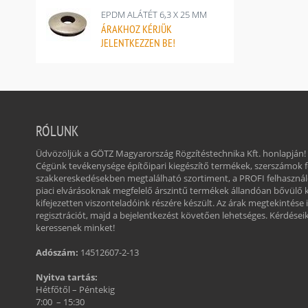
EPDM ALÁTÉT 6,3 X 25 MM
ÁRAKHOZ
KÉRJÜK
JELENTKEZZEN BE!
RÓLUNK
Üdvözöljük a GÖTZ Magyarország Rögzítéstechnika Kft. honlapján!
Cégünk tevékenysége építőipari kiegészítő termékek, szerszámok
szakkereskedésekben megtalálható szortiment, a PROFI felhasznál
piaci elvárásoknak megfelelő árszintű termékek állandóan bővülő 
kifejezetten viszonteladóink részére készült. Az árak megtekintése 
regisztrációt, majd a bejelentkezést követően lehetséges. Kérdéseikk
keressenek minket!
Adószám:
14512607-2-13
Nyitva tartás:
Hétfőtől – Péntekig
7:00 – 15:30