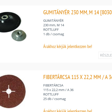
GUMITÁNYÉR 230 MM, M 14 [8030
GUMITÁNYÉR
230 mm, M 14
ROTTLUFF
1 db / csomag
Árakhoz
kérjük jelentkezzen be!
RÉSZL
FIBERTÁRCSA 115 X 22,2 MM / A 3
FIBERTÁRCSA
115 x 22,2 mm / A 36
ROTTLUFF
25 db / csomag
Árakhoz
kérjük jelentkezzen be!