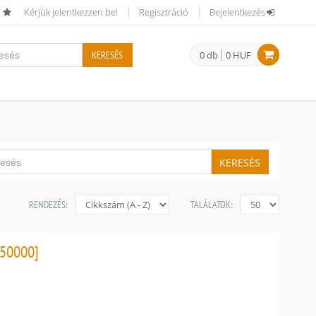
Kérjük jelentkezzen be!
Regisztráció
Bejelentkezés
KERESÉS
0 db
0 HUF
KERESÉS
RENDEZÉS:
TALÁLATOK:
50000]