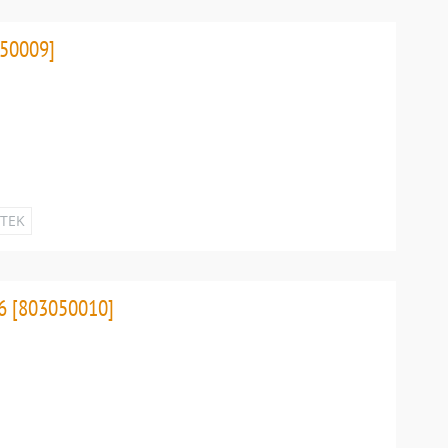
50009]
ETEK
6 [803050010]