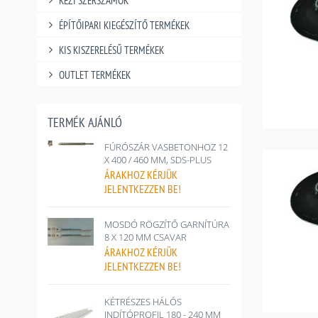
KÉZI SZERSZÁMOK
ÉPÍTŐIPARI KIEGÉSZÍTŐ TERMÉKEK
KIS KISZERELÉSŰ TERMÉKEK
OUTLET TERMÉKEK
TERMÉK AJÁNLÓ
FÚRÓSZÁR VASBETONHOZ 12
X 400 / 460 MM, SDS-PLUS
ÁRAKHOZ
KÉRJÜK
JELENTKEZZEN BE!
MOSDÓ RÖGZÍTŐ GARNÍTÚRA
8 X 120 MM CSAVAR
ÁRAKHOZ
KÉRJÜK
JELENTKEZZEN BE!
KÉTRÉSZES HÁLÓS
INDÍTÓPROFIL 180 - 240 MM