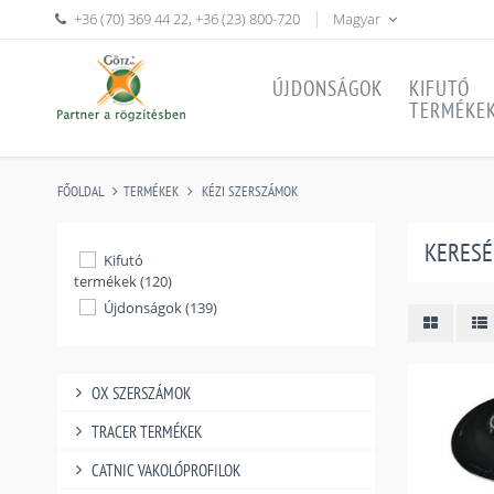
+36 (70) 369 44 22
,
+36 (23) 800-720
Magyar
ÚJDONSÁGOK
KIFUTÓ
TERMÉKE
FŐOLDAL
TERMÉKEK
KÉZI SZERSZÁMOK
KERESÉ
Kifutó
termékek (120)
Újdonságok (139)
OX SZERSZÁMOK
TRACER TERMÉKEK
CATNIC VAKOLÓPROFILOK