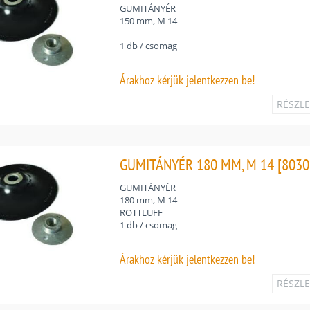
GUMITÁNYÉR
150 mm, M 14
1 db / csomag
Árakhoz
kérjük jelentkezzen be!
RÉSZL
GUMITÁNYÉR 180 MM, M 14 [8030
GUMITÁNYÉR
180 mm, M 14
ROTTLUFF
1 db / csomag
Árakhoz
kérjük jelentkezzen be!
RÉSZL