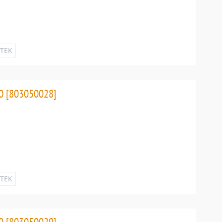
ETEK
0 [803050028]
ETEK
0 [803050029]