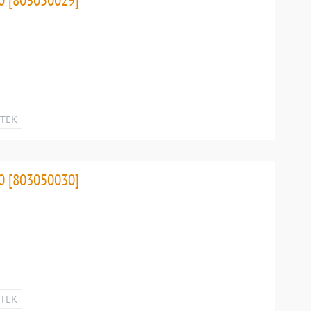
ETEK
0 [803050030]
ETEK