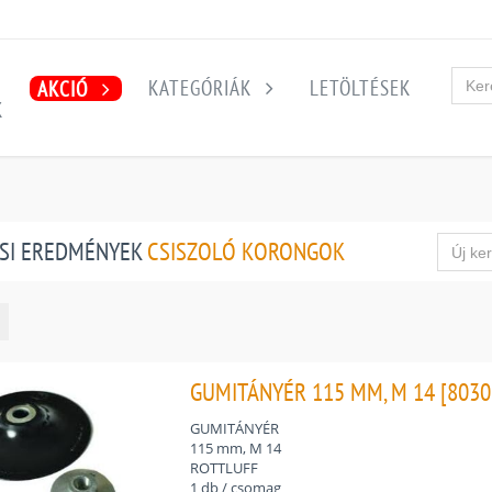
KATEGÓRIÁK
LETÖLTÉSEK
AKCIÓ
K
SI EREDMÉNYEK
CSISZOLÓ KORONGOK
GUMITÁNYÉR 115 MM, M 14 [8030
GUMITÁNYÉR
115 mm, M 14
ROTTLUFF
1 db / csomag