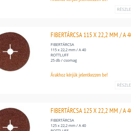
RÉSZL
FIBERTÁRCSA 115 X 22,2 MM / A 4
FIBERTÁRCSA
115 x 22,2 mm / A 40
ROTTLUFF
25 db / csomag
Árakhoz
kérjük jelentkezzen be!
RÉSZL
FIBERTÁRCSA 125 X 22,2 MM / A 4
FIBERTÁRCSA
125 x 22,2 mm / A 40
ROTTLUFF