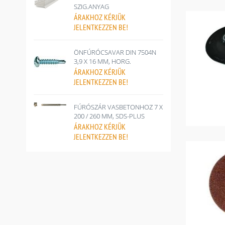
SZIG.ANYAG
ÁRAKHOZ
KÉRJÜK
JELENTKEZZEN BE!
ÖNFÚRÓCSAVAR DIN 7504N
3,9 X 16 MM, HORG.
ÁRAKHOZ
KÉRJÜK
JELENTKEZZEN BE!
FÚRÓSZÁR VASBETONHOZ 7 X
200 / 260 MM, SDS-PLUS
ÁRAKHOZ
KÉRJÜK
JELENTKEZZEN BE!