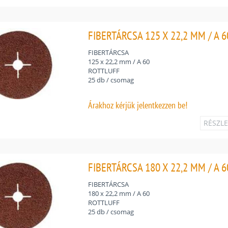
FIBERTÁRCSA 125 X 22,2 MM / A 6
FIBERTÁRCSA
125 x 22,2 mm / A 60
ROTTLUFF
25 db / csomag
Árakhoz
kérjük jelentkezzen be!
RÉSZL
FIBERTÁRCSA 180 X 22,2 MM / A 6
FIBERTÁRCSA
180 x 22,2 mm / A 60
ROTTLUFF
25 db / csomag