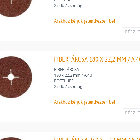
25 db / csomag
Árakhoz
kérjük jelentkezzen be!
RÉSZL
FIBERTÁRCSA 180 X 22,2 MM / A 4
FIBERTÁRCSA
180 x 22,2 mm / A 40
ROTTLUFF
25 db / csomag
Árakhoz
kérjük jelentkezzen be!
RÉSZL
FIBERTÁRCSA 230 X 22,2 MM / A 4