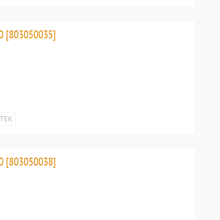
0 [803050035]
ETEK
0 [803050038]