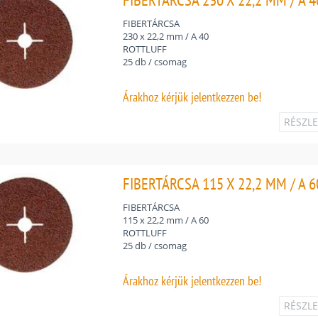
FIBERTÁRCSA
230 x 22,2 mm / A 40
ROTTLUFF
25 db / csomag
Árakhoz
kérjük jelentkezzen be!
RÉSZL
FIBERTÁRCSA 115 X 22,2 MM / A 6
FIBERTÁRCSA
115 x 22,2 mm / A 60
ROTTLUFF
25 db / csomag
Árakhoz
kérjük jelentkezzen be!
RÉSZL