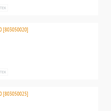
ETEK
0 [803050020]
ETEK
0 [803050025]