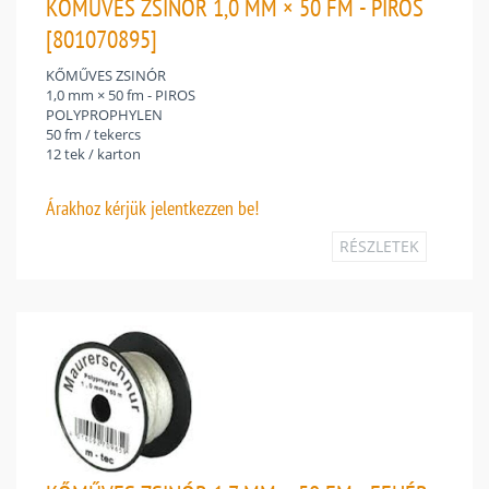
KŐMŰVES ZSINÓR 1,0 MM × 50 FM - PIROS
[801070895]
KŐMŰVES ZSINÓR
1,0 mm × 50 fm - PIROS
POLYPROPHYLEN
50 fm / tekercs
12 tek / karton
Árakhoz
kérjük jelentkezzen be!
RÉSZLETEK