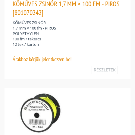
KŐMŰVES ZSINÓR 1,7 MM × 100 FM - PIROS
[801070242]
KŐMŰVES ZSINÓR
1,7 mm × 100 fm - PIROS
POLYETHYLEN
100 fm / tekercs
12 tek / karton
Árakhoz
kérjük jelentkezzen be!
RÉSZLETEK