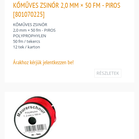
KŐMŰVES ZSINÓR 2,0 MM × 50 FM - PIROS
[801070225]
KŐMŰVES ZSINÓR
2,0 mm × 50 fm - PIROS
POLYPROPHYLEN
50 fm / tekercs
12 tek / karton
Árakhoz
kérjük jelentkezzen be!
RÉSZLETEK