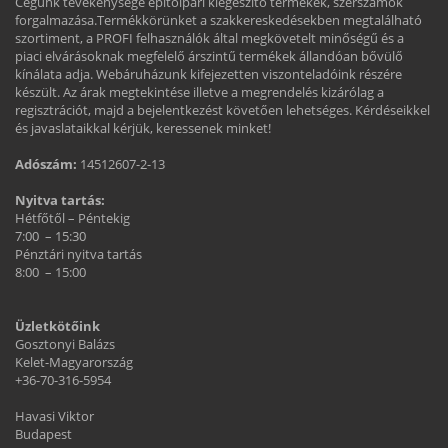
Cégünk tevékenysége építőipari kiegészítő termékek, szerszámok
forgalmazása.Termékkörünket a szakkereskedésekben megtalálható
szortiment, a PROFI felhasználók által megkövetelt minőségű és a
piaci elvárásoknak megfelelő árszintű termékek állandóan bővülő
kínálata adja. Webáruházunk kifejezetten viszonteladóink részére
készült. Az árak megtekintése illetve a megrendelés kizárólag a
regisztrációt, majd a bejelentkezést követően lehetséges. Kérdéseikkel
és javaslataikkal kérjük, keressenek minket!
Adószám:
14512607-2-13
Nyitva tartás:
Hétfőtől – Péntekig
7:00 – 15:30
Pénztári nyitva tartás
8:00 – 15:00
Üzletkötőink
Gosztonyi Balázs
Kelet-Magyarország
+36-70-316-5954
Havasi Viktor
Budapest