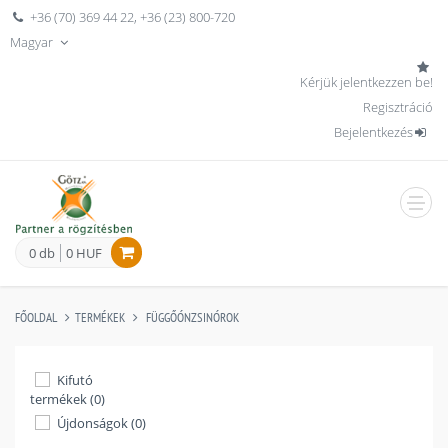
+36 (70) 369 44 22
,
+36 (23) 800-720
Magyar
Kérjük jelentkezzen be!
Regisztráció
Bejelentkezés
men
0 db
0 HUF
FŐOLDAL
TERMÉKEK
FÜGGŐÓNZSINÓROK
Kifutó
termékek (0)
Újdonságok (0)