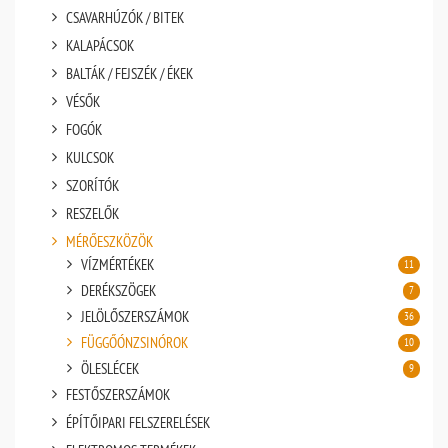
CSAVARHÚZÓK / BITEK
KALAPÁCSOK
BALTÁK / FEJSZÉK / ÉKEK
VÉSŐK
FOGÓK
KULCSOK
SZORÍTÓK
RESZELŐK
MÉRŐESZKÖZÖK
VÍZMÉRTÉKEK
11
DERÉKSZÖGEK
7
JELÖLŐSZERSZÁMOK
36
FÜGGŐÓNZSINÓROK
10
ÖLESLÉCEK
9
FESTŐSZERSZÁMOK
ÉPÍTŐIPARI FELSZERELÉSEK