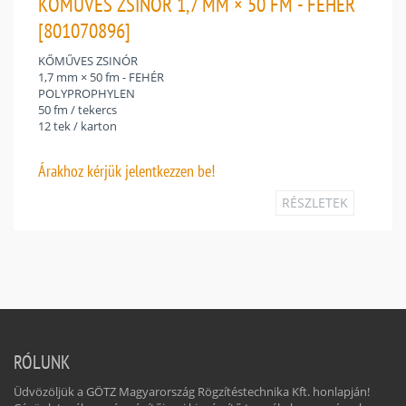
KŐMŰVES ZSINÓR 1,7 MM × 50 FM - FEHÉR
[801070896]
KŐMŰVES ZSINÓR
1,7 mm × 50 fm - FEHÉR
POLYPROPHYLEN
50 fm / tekercs
12 tek / karton
Árakhoz
kérjük jelentkezzen be!
RÉSZLETEK
RÓLUNK
Üdvözöljük a GÖTZ Magyarország Rögzítéstechnika Kft. honlapján!