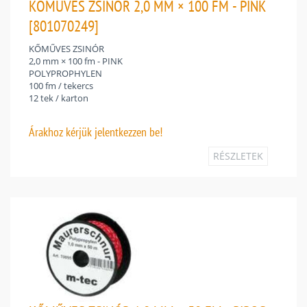
KŐMŰVES ZSINÓR 2,0 MM × 100 FM - PINK
[801070249]
KŐMŰVES ZSINÓR
2,0 mm × 100 fm - PINK
POLYPROPHYLEN
100 fm / tekercs
12 tek / karton
Árakhoz
kérjük jelentkezzen be!
RÉSZLETEK