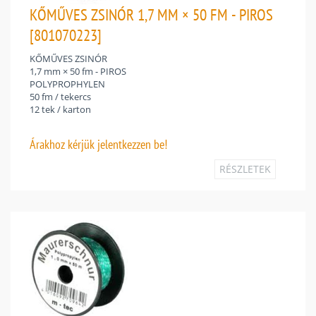
KŐMŰVES ZSINÓR 1,7 MM × 50 FM - PIROS
[801070223]
KŐMŰVES ZSINÓR
1,7 mm × 50 fm - PIROS
POLYPROPHYLEN
50 fm / tekercs
12 tek / karton
Árakhoz
kérjük jelentkezzen be!
RÉSZLETEK