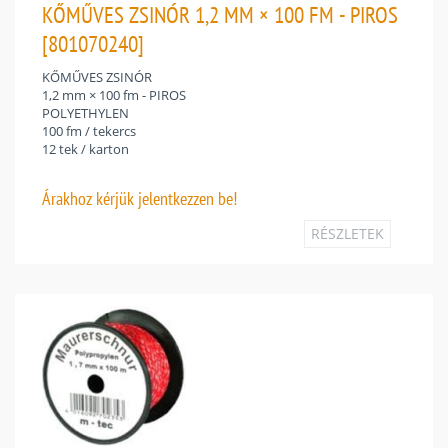
KŐMŰVES ZSINÓR 1,2 MM × 100 FM - PIROS
[801070240]
KŐMŰVES ZSINÓR
1,2 mm × 100 fm - PIROS
POLYETHYLEN
100 fm / tekercs
12 tek / karton
Árakhoz
kérjük jelentkezzen be!
RÉSZLETEK