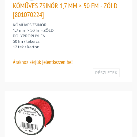
KŐMŰVES ZSINÓR 1,7 MM × 50 FM - ZÖLD
[801070224]
KŐMŰVES ZSINÓR
1,7 mm × 50 fm - ZÖLD
POLYPROPHYLEN
50 fm / tekercs
12 tek / karton
Árakhoz
kérjük jelentkezzen be!
RÉSZLETEK