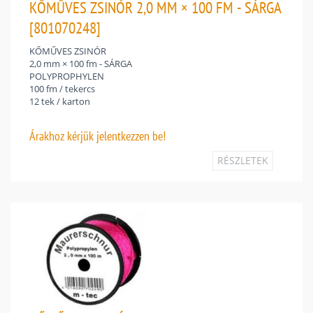
KŐMŰVES ZSINÓR 2,0 MM × 100 FM - SÁRGA
[801070248]
KŐMŰVES ZSINÓR
2,0 mm × 100 fm - SÁRGA
POLYPROPHYLEN
100 fm / tekercs
12 tek / karton
Árakhoz
kérjük jelentkezzen be!
RÉSZLETEK