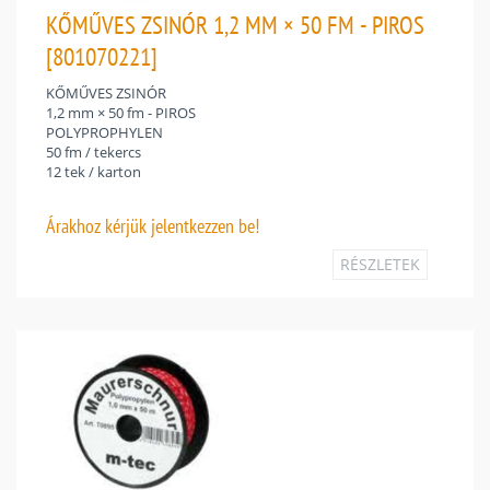
KŐMŰVES ZSINÓR 1,2 MM × 50 FM - PIROS
[801070221]
KŐMŰVES ZSINÓR
1,2 mm × 50 fm - PIROS
POLYPROPHYLEN
50 fm / tekercs
12 tek / karton
Árakhoz
kérjük jelentkezzen be!
RÉSZLETEK