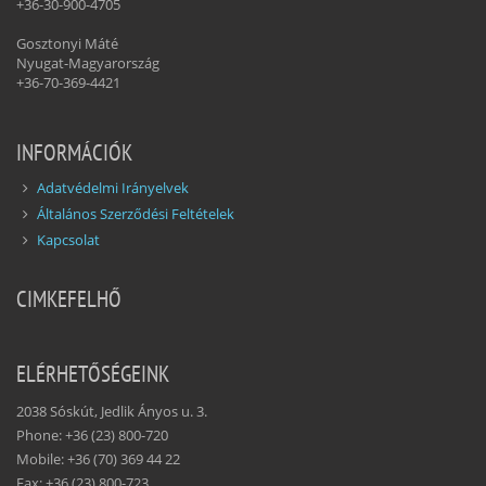
+36-30-900-4705
Gosztonyi Máté
Nyugat-Magyarország
+36-70-369-4421
INFORMÁCIÓK
Adatvédelmi Irányelvek
Általános Szerződési Feltételek
Kapcsolat
CIMKEFELHŐ
ELÉRHETŐSÉGEINK
2038 Sóskút, Jedlik Ányos u. 3.
Phone: +36 (23) 800-720
Mobile: +36 (70) 369 44 22
Fax: +36 (23) 800-723