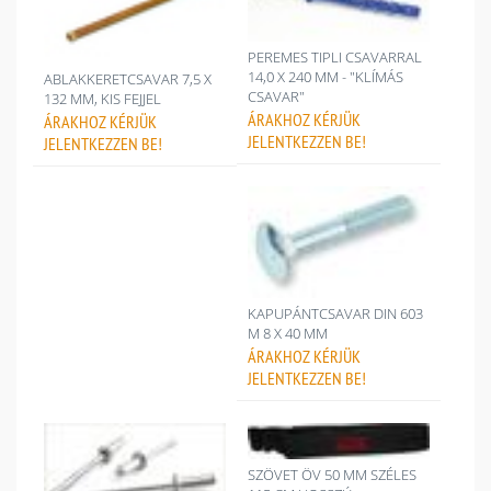
PEREMES TIPLI CSAVARRAL
14,0 X 240 MM - "KLÍMÁS
ABLAKKERETCSAVAR 7,5 X
CSAVAR"
132 MM, KIS FEJJEL
ÁRAKHOZ
KÉRJÜK
ÁRAKHOZ
KÉRJÜK
JELENTKEZZEN BE!
JELENTKEZZEN BE!
KAPUPÁNTCSAVAR DIN 603
M 8 X 40 MM
ÁRAKHOZ
KÉRJÜK
JELENTKEZZEN BE!
SZÖVET ÖV 50 MM SZÉLES