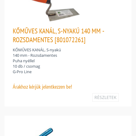
KŐMŰVES KANÁL, S-NYAKÚ 140 MM -
ROZSDAMENTES [801072261]
KŐMŰVES KANÁL, S-nyakú
140 mm - Rozsdamentes
Puha nyéllel
10 db / csomag
G-Pro Line
Árakhoz
kérjük jelentkezzen be!
RÉSZLETEK