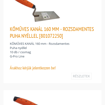
KŐMŰVES KANÁL 160 MM - ROZSDAMENTES
PUHA NYÉLLEL [801072250]
KŐMŰVES KANÁL 160 mm - Rozsdamentes
Puha nyéllel
10 db / csomag
G-Pro Line
Árakhoz
kérjük jelentkezzen be!
RÉSZLETEK