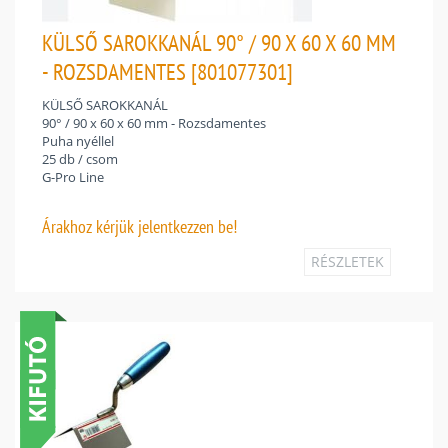
KÜLSŐ SAROKKANÁL 90° / 90 X 60 X 60 MM
- ROZSDAMENTES [801077301]
KÜLSŐ SAROKKANÁL
90° / 90 x 60 x 60 mm - Rozsdamentes
Puha nyéllel
25 db / csom
G-Pro Line
Árakhoz
kérjük jelentkezzen be!
RÉSZLETEK