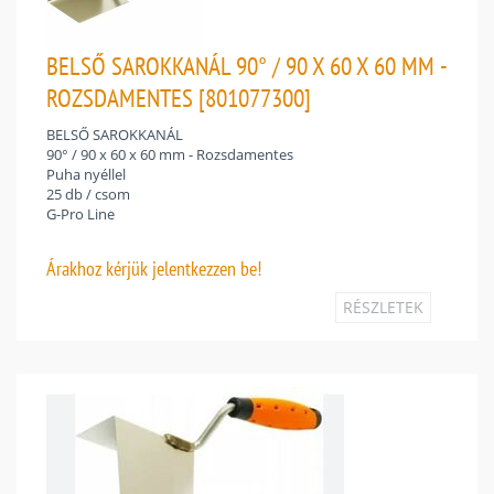
BELSŐ SAROKKANÁL 90° / 90 X 60 X 60 MM -
ROZSDAMENTES [801077300]
BELSŐ SAROKKANÁL
90° / 90 x 60 x 60 mm - Rozsdamentes
Puha nyéllel
25 db / csom
G-Pro Line
Árakhoz
kérjük jelentkezzen be!
RÉSZLETEK