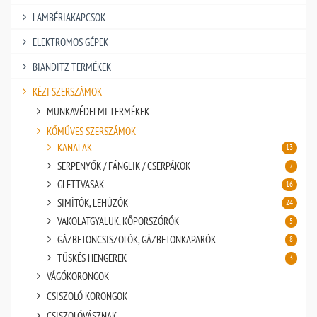
LAMBÉRIAKAPCSOK
ELEKTROMOS GÉPEK
BIANDITZ TERMÉKEK
KÉZI SZERSZÁMOK
MUNKAVÉDELMI TERMÉKEK
KŐMŰVES SZERSZÁMOK
KANALAK
13
SERPENYŐK / FÁNGLIK / CSERPÁKOK
7
GLETTVASAK
16
SIMÍTÓK, LEHÚZÓK
24
VAKOLATGYALUK, KŐPORSZÓRÓK
5
GÁZBETONCSISZOLÓK, GÁZBETONKAPARÓK
8
TÜSKÉS HENGEREK
3
VÁGÓKORONGOK
CSISZOLÓ KORONGOK
CSISZOLÓVÁSZNAK