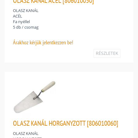
OLASZ KANÁL ACÉL [806010050]
OLASZ KANÁL
ACÉL
Fa nyéllel
5 db / csomag
Árakhoz
kérjük jelentkezzen be!
RÉSZLETEK
OLASZ KANÁL HORGANYZOTT [806010060]
OLASZ KANÁL