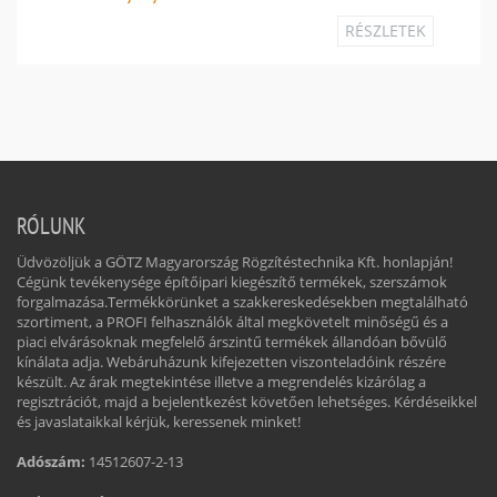
RÉSZLETEK
RÓLUNK
Üdvözöljük a GÖTZ Magyarország Rögzítéstechnika Kft. honlapján!
Cégünk tevékenysége építőipari kiegészítő termékek, szerszámok
forgalmazása.Termékkörünket a szakkereskedésekben megtalálható
szortiment, a PROFI felhasználók által megkövetelt minőségű és a
piaci elvárásoknak megfelelő árszintű termékek állandóan bővülő
kínálata adja. Webáruházunk kifejezetten viszonteladóink részére
készült. Az árak megtekintése illetve a megrendelés kizárólag a
regisztrációt, majd a bejelentkezést követően lehetséges. Kérdéseikkel
és javaslataikkal kérjük, keressenek minket!
Adószám:
14512607-2-13