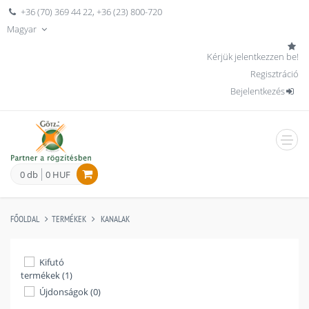
+36 (70) 369 44 22
,
+36 (23) 800-720
Magyar
Kérjük jelentkezzen be!
Regisztráció
Bejelentkezés
men
0 db
0 HUF
FŐOLDAL
TERMÉKEK
KANALAK
Kifutó
termékek (1)
Újdonságok (0)