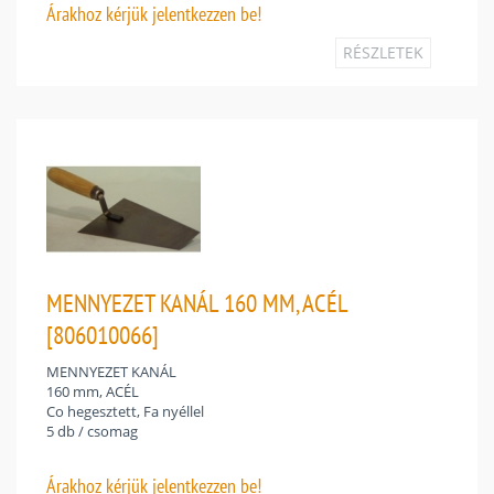
Árakhoz
kérjük jelentkezzen be!
RÉSZLETEK
MENNYEZET KANÁL 160 MM, ACÉL
[806010066]
MENNYEZET KANÁL
160 mm, ACÉL
Co hegesztett, Fa nyéllel
5 db / csomag
Árakhoz
kérjük jelentkezzen be!