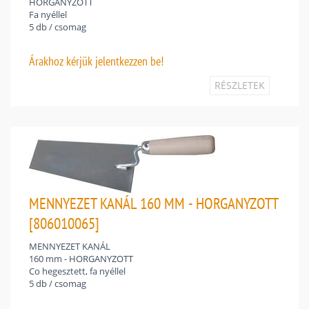
HORGANYZOTT
Fa nyéllel
5 db / csomag
Árakhoz
kérjük jelentkezzen be!
RÉSZLETEK
MENNYEZET KANÁL 160 MM - HORGANYZOTT
[806010065]
MENNYEZET KANÁL
160 mm - HORGANYZOTT
Co hegesztett, fa nyéllel
5 db / csomag