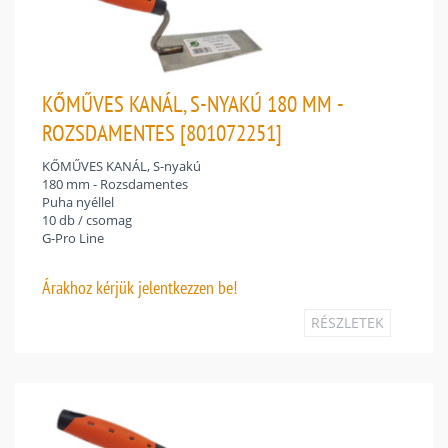
KŐMŰVES KANÁL, S-NYAKÚ 180 MM -
ROZSDAMENTES [801072251]
KŐMŰVES KANÁL, S-nyakú
180 mm - Rozsdamentes
Puha nyéllel
10 db / csomag
G-Pro Line
Árakhoz
kérjük jelentkezzen be!
RÉSZLETEK