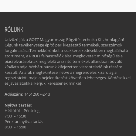
RÓLUNK
Üdvözöljük a GÖTZ Magyarország Rögzítéstechnika Kft. honlapján!
Cégünk tevékenysége építőipari kiegészítő termékek, szerszámok
forgalmazása.Termékkörünket a szakkereskedésekben megtalálható
szortiment, a PROFI felhasználók által megkövetelt minőségű és a
piaci elvárásoknak megfelelő árszintű termékek állandóan bővülő
kínálata adja. Webáruházunk kifejezetten viszonteladóink részére
készült. Az árak megtekintése illetve a megrendelés kizárólag a
regisztrációt, majd a bejelentkezést követően lehetséges. Kérdéseikkel
és javaslataikkal kérjük, keressenek minket!
Adószám:
14512607-2-13
Nyitva tartás:
Hétfőtől – Péntekig
7:00 – 15:30
Pénztári nyitva tartás
8:00 – 15:00