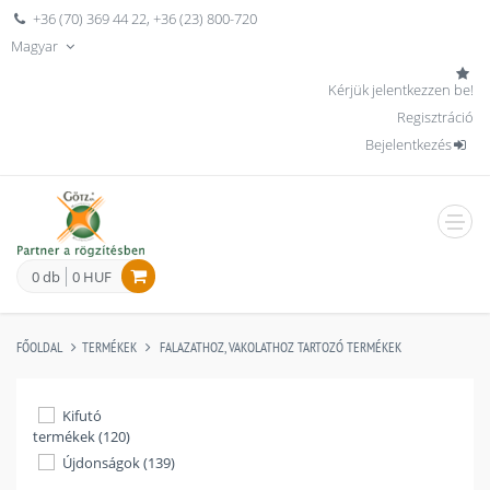
+36 (70) 369 44 22
,
+36 (23) 800-720
Magyar
Kérjük jelentkezzen be!
Regisztráció
Bejelentkezés
men
0 db
0 HUF
FŐOLDAL
TERMÉKEK
FALAZATHOZ, VAKOLATHOZ TARTOZÓ TERMÉKEK
Kifutó
termékek (120)
Újdonságok (139)