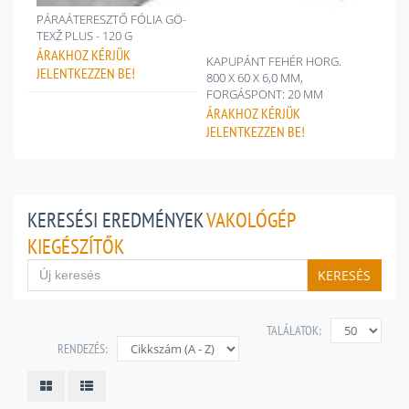
PÁRAÁTERESZTŐ FÓLIA GÖ-
TEXŽ PLUS - 120 G
ÁRAKHOZ
KÉRJÜK
KAPUPÁNT FEHÉR HORG.
JELENTKEZZEN BE!
800 X 60 X 6,0 MM,
FORGÁSPONT: 20 MM
ÁRAKHOZ
KÉRJÜK
JELENTKEZZEN BE!
KERESÉSI EREDMÉNYEK
VAKOLÓGÉP
KIEGÉSZÍTŐK
KERESÉS
TALÁLATOK:
RENDEZÉS: