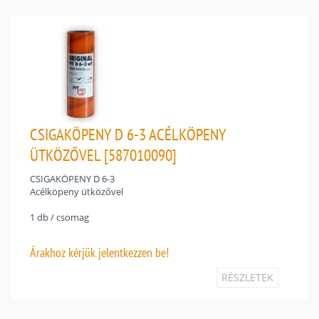
CSIGAKÖPENY D 6-3 ACÉLKÖPENY
ÜTKÖZŐVEL [587010090]
CSIGAKÖPENY D 6-3
Acélköpeny ütközővel
1 db / csomag
Árakhoz
kérjük jelentkezzen be!
RÉSZLETEK