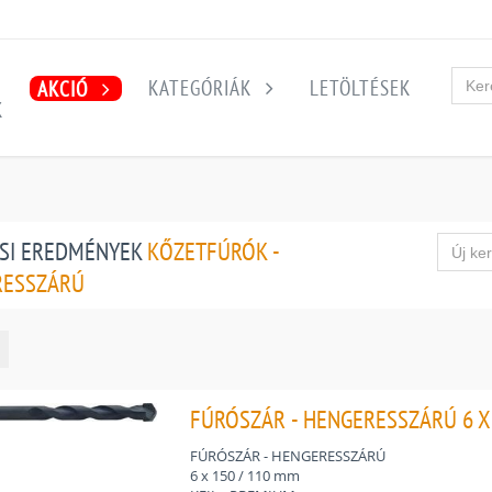
KATEGÓRIÁK
LETÖLTÉSEK
AKCIÓ
K
SI EREDMÉNYEK
KŐZETFÚRÓK -
RESSZÁRÚ
FÚRÓSZÁR - HENGERESSZÁRÚ 6 X 
FÚRÓSZÁR - HENGERESSZÁRÚ
6 x 150 / 110 mm