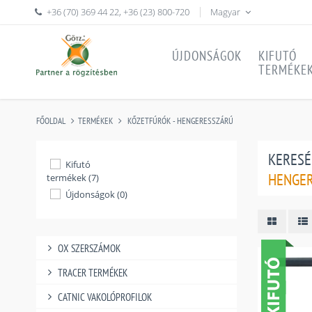
+36 (70) 369 44 22
,
+36 (23) 800-720
Magyar
ÚJDONSÁGOK
KIFUTÓ
TERMÉKE
FŐOLDAL
TERMÉKEK
KŐZETFÚRÓK - HENGERESSZÁRÚ
KERESÉ
Kifutó
HENGE
termékek (7)
Újdonságok (0)
OX SZERSZÁMOK
TRACER TERMÉKEK
CATNIC VAKOLÓPROFILOK