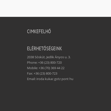
CIMKEFELHŐ
ELÉRHETŐSÉGEINK
2038 Sóskút, Jedlik Ányos u. 3.
Phone: +36 (23) 800-720
Mobile: +36 (70) 369 44 22
Fax: +36 (23) 800-723
Email: iroda kukac gotz pont hu