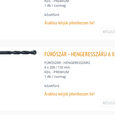
KEIL - PREMIUM
1 db / csomag
kőzetfúró
Árakhoz
kérjük jelentkezzen be!
RÉSZL
FÚRÓSZÁR - HENGERESSZÁRÚ 6 X 
FÚRÓSZÁR - HENGERESSZÁRÚ
6 x 200 / 135 mm
KEIL - PREMIUM
1 db / csomag
kőzetfúró
Árakhoz
kérjük jelentkezzen be!
RÉSZL