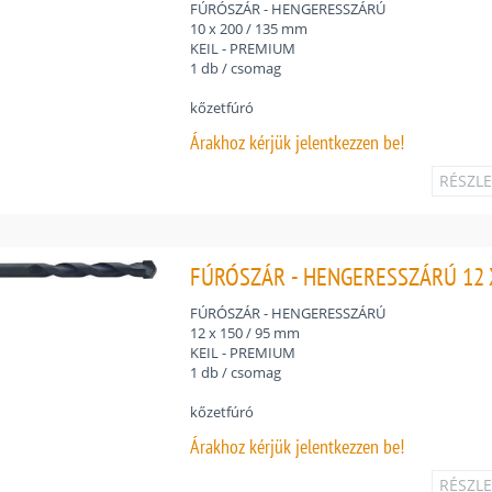
FÚRÓSZÁR - HENGERESSZÁRÚ
10 x 200 / 135 mm
KEIL - PREMIUM
1 db / csomag
kőzetfúró
Árakhoz
kérjük jelentkezzen be!
RÉSZL
FÚRÓSZÁR - HENGERESSZÁRÚ 12 X
FÚRÓSZÁR - HENGERESSZÁRÚ
12 x 150 / 95 mm
KEIL - PREMIUM
1 db / csomag
kőzetfúró
Árakhoz
kérjük jelentkezzen be!
RÉSZL