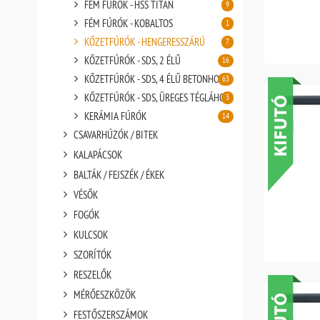
FÉM FÚRÓK - HSS TITÁN
9
FÉM FÚRÓK - KOBALTOS
1
KŐZETFÚRÓK - HENGERESSZÁRÚ
7
KŐZETFÚRÓK - SDS, 2 ÉLŰ
16
KŐZETFÚRÓK - SDS, 4 ÉLŰ BETONHOZ
63
KŐZETFÚRÓK - SDS, ÜREGES TÉGLÁHOZ
3
KERÁMIA FÚRÓK
14
CSAVARHÚZÓK / BITEK
KALAPÁCSOK
BALTÁK / FEJSZÉK / ÉKEK
VÉSŐK
FOGÓK
KULCSOK
SZORÍTÓK
RESZELŐK
MÉRŐESZKÖZÖK
FESTŐSZERSZÁMOK