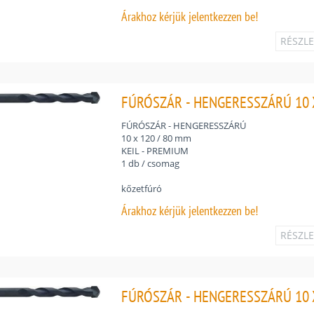
Árakhoz
kérjük jelentkezzen be!
RÉSZL
FÚRÓSZÁR - HENGERESSZÁRÚ 10 X
FÚRÓSZÁR - HENGERESSZÁRÚ
10 x 120 / 80 mm
KEIL - PREMIUM
1 db / csomag
kőzetfúró
Árakhoz
kérjük jelentkezzen be!
RÉSZL
FÚRÓSZÁR - HENGERESSZÁRÚ 10 X