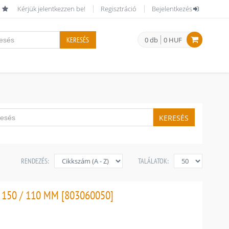
Kérjük jelentkezzen be!
Regisztráció
Bejelentkezés
KERESÉS
0 db
0 HUF
KERESÉS
RENDEZÉS:
TALÁLATOK:
150 / 110 MM [803060050]