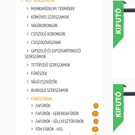
KÉZI SZERSZÁMOK
MUNKAVÉDELMI TERMÉKEK
KŐMŰVES SZERSZÁMOK
VÁGÓKORONGOK
CSISZOLÓ KORONGOK
CSISZOLÓVÁSZNAK
GIPSZELŐ ÉS GIPSZKARTONOZÓ
SZERSZÁMOK
TETŐFEDŐ SZERSZÁMOK
FŰRÉSZEK
VÁGÓ ESZKÖZÖK
BURKOLÓ SZERSZÁMOK
FÚRÓSZÁRAK
FAFÚRÓK
3
FAFÚRÓK - GERENDAFÚRÓK
23
FAFÚRÓK - SÜLLYESZTŐFÚRÓK
1
FÉM FÚRÓK - HSS
29