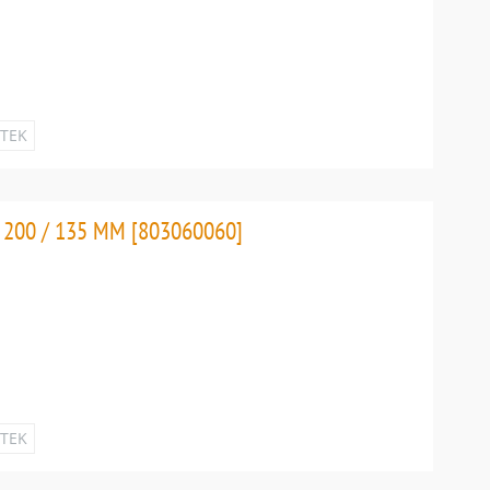
ETEK
200 / 135 MM [803060060]
ETEK