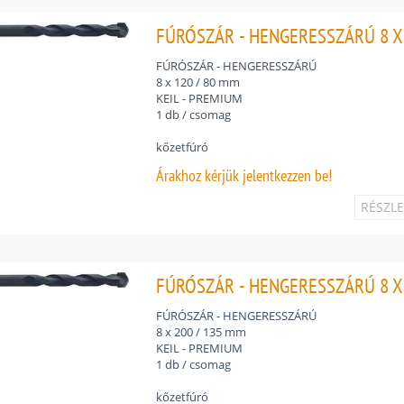
FÚRÓSZÁR - HENGERESSZÁRÚ 8 X 
FÚRÓSZÁR - HENGERESSZÁRÚ
8 x 120 / 80 mm
KEIL - PREMIUM
1 db / csomag
kőzetfúró
Árakhoz
kérjük jelentkezzen be!
RÉSZL
FÚRÓSZÁR - HENGERESSZÁRÚ 8 X 
FÚRÓSZÁR - HENGERESSZÁRÚ
8 x 200 / 135 mm
KEIL - PREMIUM
1 db / csomag
kőzetfúró