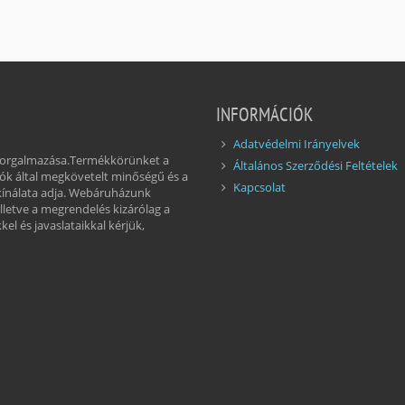
INFORMÁCIÓK
Adatvédelmi Irányelvek
 forgalmazása.Termékkörünket a
Általános Szerződési Feltételek
ók által megkövetelt minőségű és a
Kapcsolat
kínálata adja. Webáruházunk
illetve a megrendelés kizárólag a
el és javaslataikkal kérjük,