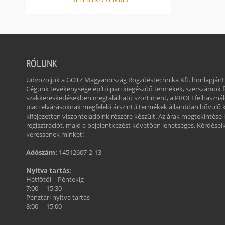
RÓLUNK
Üdvözöljük a GÖTZ Magyarország Rögzítéstechnika Kft. honlapján!
Cégünk tevékenysége építőipari kiegészítő termékek, szerszámok
szakkereskedésekben megtalálható szortiment, a PROFI felhasznál
piaci elvárásoknak megfelelő árszintű termékek állandóan bővülő 
kifejezetten viszonteladóink részére készült. Az árak megtekintése 
regisztrációt, majd a bejelentkezést követően lehetséges. Kérdéseikk
keressenek minket!
Adószám:
14512607-2-13
Nyitva tartás:
Hétfőtől – Péntekig
7:00 – 15:30
Pénztári nyitva tartás
8:00 – 15:00