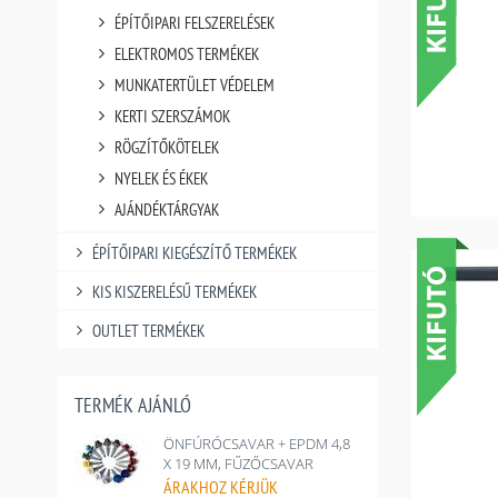
ÉPÍTŐIPARI FELSZERELÉSEK
ELEKTROMOS TERMÉKEK
MUNKATERTÜLET VÉDELEM
KERTI SZERSZÁMOK
RÖGZÍTŐKÖTELEK
NYELEK ÉS ÉKEK
AJÁNDÉKTÁRGYAK
ÉPÍTŐIPARI KIEGÉSZÍTŐ TERMÉKEK
KIS KISZERELÉSŰ TERMÉKEK
OUTLET TERMÉKEK
TERMÉK AJÁNLÓ
ÖNFÚRÓCSAVAR + EPDM 4,8
X 19 MM, FŰZŐCSAVAR
ÁRAKHOZ
KÉRJÜK