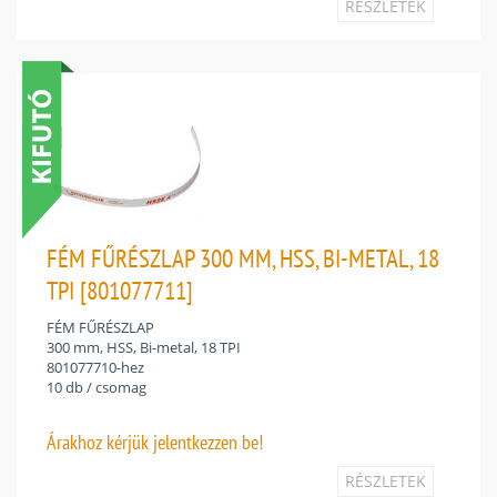
RÉSZLETEK
FÉM FŰRÉSZLAP 300 MM, HSS, BI-METAL, 18
TPI [801077711]
FÉM FŰRÉSZLAP
300 mm, HSS, Bi-metal, 18 TPI
801077710-hez
10 db / csomag
Árakhoz
kérjük jelentkezzen be!
RÉSZLETEK