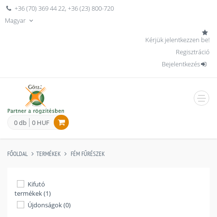
+36 (70) 369 44 22
,
+36 (23) 800-720
Magyar
Kérjük jelentkezzen be!
Regisztráció
Bejelentkezés
men
0 db
0 HUF
FŐOLDAL
TERMÉKEK
FÉM FŰRÉSZEK
Kifutó
termékek (1)
Újdonságok (0)