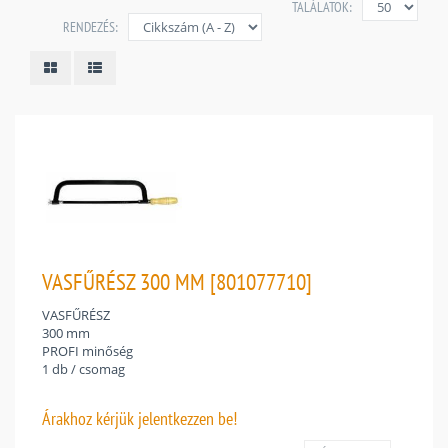
TALÁLATOK:
RENDEZÉS:
VASFŰRÉSZ 300 MM [801077710]
VASFŰRÉSZ
300 mm
PROFI minőség
1 db / csomag
Árakhoz
kérjük jelentkezzen be!