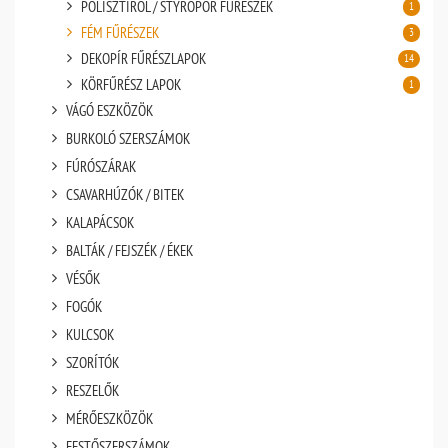
POLISZTIROL / STYROPOR FŰRÉSZEK
1
FÉM FŰRÉSZEK
3
DEKOPÍR FŰRÉSZLAPOK
14
KÖRFŰRÉSZ LAPOK
1
VÁGÓ ESZKÖZÖK
BURKOLÓ SZERSZÁMOK
FÚRÓSZÁRAK
CSAVARHÚZÓK / BITEK
KALAPÁCSOK
BALTÁK / FEJSZÉK / ÉKEK
VÉSŐK
FOGÓK
KULCSOK
SZORÍTÓK
RESZELŐK
MÉRŐESZKÖZÖK
FESTŐSZERSZÁMOK