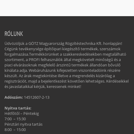
RÓLUNK
Üdvözöljük a GÖTZ Magyarország Rögzítéstechnika Kft. honlapján!
Cégünk tevékenysége építőipari kiegészítő termékek, szerszámok
forgalmazása.Termékkörünket a szakkereskedésekben megtalálható
szortiment, a PROFI felhasználók által megkövetelt minőségű és a
piaci elvárásoknak megfelelő árszintű termékek állandóan bővülő
kínálata adja. Webáruházunk kifejezetten viszonteladóink részére
készült. Az árak megtekintése illetve a megrendelés kizárólag a
regisztrációt, majd a bejelentkezést követően lehetséges. Kérdéseikkel
és javaslataikkal kérjük, keressenek minket!
Adószám:
14512607-2-13
Nyitva tartás:
Hétfőtől – Péntekig
7:00 – 15:30
Pénztári nyitva tartás
8:00 – 15:00