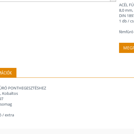
ACÉL F
8,0 mm,
DIN 189
1 db / 
fémfúró 
MEGR
MÁCIÓK
FÚRÓ PONTHEGESZTÉSHEZ
, Kobaltos
97
 csomag
 / extra