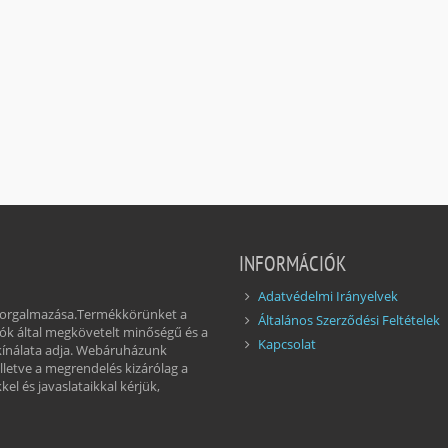
INFORMÁCIÓK
Adatvédelmi Irányelvek
 forgalmazása.Termékkörünket a
Általános Szerződési Feltételek
ók által megkövetelt minőségű és a
Kapcsolat
kínálata adja. Webáruházunk
illetve a megrendelés kizárólag a
el és javaslataikkal kérjük,