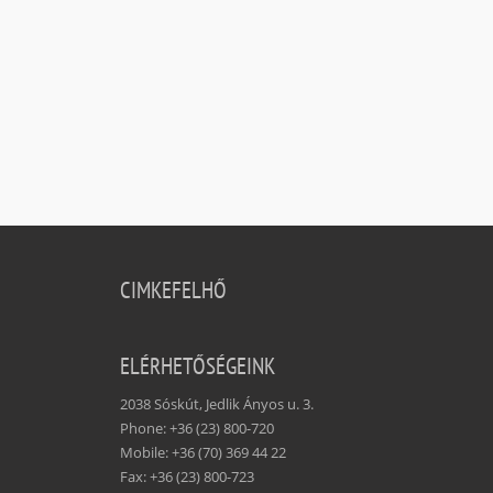
CIMKEFELHŐ
ELÉRHETŐSÉGEINK
2038 Sóskút, Jedlik Ányos u. 3.
Phone: +36 (23) 800-720
Mobile: +36 (70) 369 44 22
Fax: +36 (23) 800-723