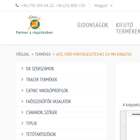
+36 (70) 369 44 22
,
+36 (23) 800-720
Magyar
ÚJDONSÁGOK
KIFUTÓ
TERMÉKE
FŐOLDAL
TERMÉKEK
ACÉL FÚRÓ PONTHEGESZTÉSHEZ 8,0 MM, KOBALTOS
OX SZERSZÁMOK
TRACER TERMÉKEK
CATNIC VAKOLÓPROFILOK
FAÖSSZEKÖTŐK VASALATOK
A kép(ek) 
CSAVAROK, SZÖGEK
TIPLIK
˂
TETŐTARTOZÉKOK