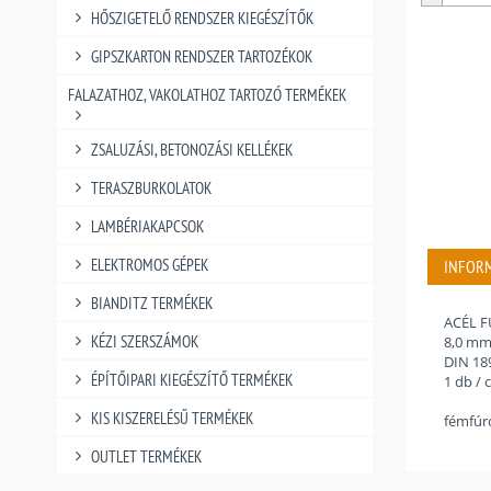
HŐSZIGETELŐ RENDSZER KIEGÉSZÍTŐK
GIPSZKARTON RENDSZER TARTOZÉKOK
FALAZATHOZ, VAKOLATHOZ TARTOZÓ TERMÉKEK
ZSALUZÁSI, BETONOZÁSI KELLÉKEK
TERASZBURKOLATOK
LAMBÉRIAKAPCSOK
ELEKTROMOS GÉPEK
INFOR
BIANDITZ TERMÉKEK
ACÉL 
KÉZI SZERSZÁMOK
8,0 mm
DIN 18
ÉPÍTŐIPARI KIEGÉSZÍTŐ TERMÉKEK
1 db /
KIS KISZERELÉSŰ TERMÉKEK
fémfúró
OUTLET TERMÉKEK