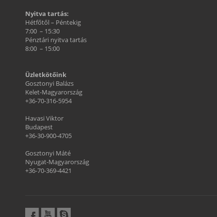
Nyitva tartás:
Hétfőtől – Péntekig
7:00 – 15:30
Pénztári nyitva tartás
8:00 – 15:00
Üzletkötőink
Gosztonyi Balázs
Kelet-Magyarország
+36-70-316-5954
Havasi Viktor
Budapest
+36-30-900-4705
Gosztonyi Máté
Nyugat-Magyarország
+36-70-369-4421