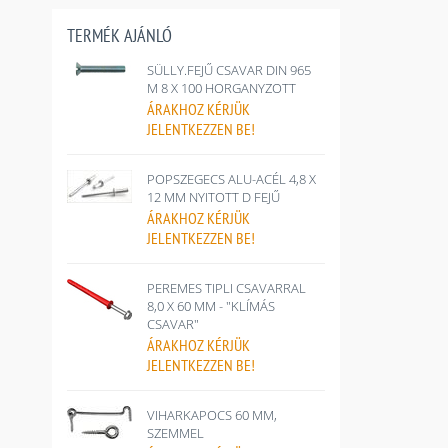
TERMÉK AJÁNLÓ
SÜLLY.FEJŰ CSAVAR DIN 965
M 8 X 100 HORGANYZOTT
ÁRAKHOZ
KÉRJÜK
JELENTKEZZEN BE!
POPSZEGECS ALU-ACÉL 4,8 X
12 MM NYITOTT D FEJŰ
ÁRAKHOZ
KÉRJÜK
JELENTKEZZEN BE!
PEREMES TIPLI CSAVARRAL
8,0 X 60 MM - "KLÍMÁS
CSAVAR"
ÁRAKHOZ
KÉRJÜK
JELENTKEZZEN BE!
VIHARKAPOCS 60 MM,
SZEMMEL