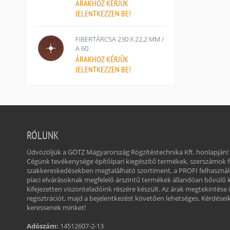
ÁRAKHOZ
KÉRJÜK
JELENTKEZZEN BE!
FIBERTÁRCSA 230 X 22,2 MM /
A 60
ÁRAKHOZ
KÉRJÜK
JELENTKEZZEN BE!
RÓLUNK
Üdvözöljük a GÖTZ Magyarország Rögzítéstechnika Kft. honlapján!
Cégünk tevékenysége építőipari kiegészítő termékek, szerszámok
szakkereskedésekben megtalálható szortiment, a PROFI felhasznál
piaci elvárásoknak megfelelő árszintű termékek állandóan bővülő 
kifejezetten viszonteladóink részére készült. Az árak megtekintése 
regisztrációt, majd a bejelentkezést követően lehetséges. Kérdéseikk
keressenek minket!
Adószám:
14512607-2-13