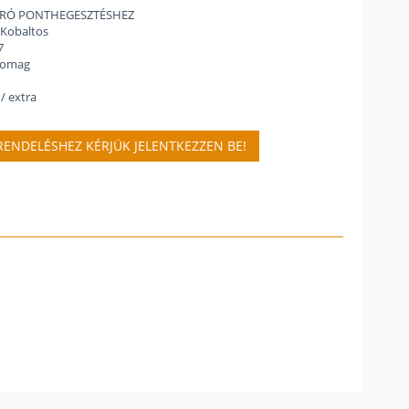
ÚRÓ PONTHEGESZTÉSHEZ
 Kobaltos
7
csomag
/ extra
ENDELÉSHEZ KÉRJÜK JELENTKEZZEN BE!