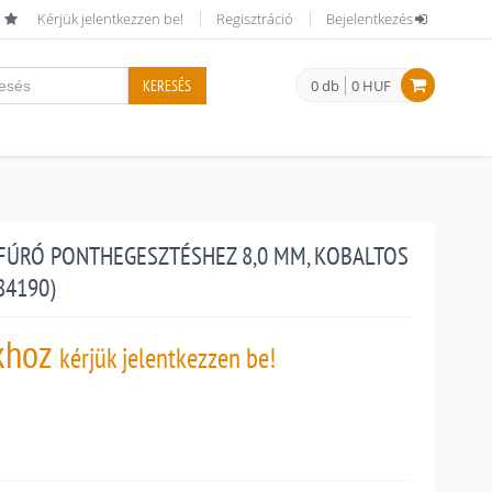
Kérjük jelentkezzen be!
Regisztráció
Bejelentkezés
KERESÉS
0 db
0 HUF
FÚRÓ PONTHEGESZTÉSHEZ 8,0 MM, KOBALTOS
84190)
khoz
kérjük jelentkezzen be!