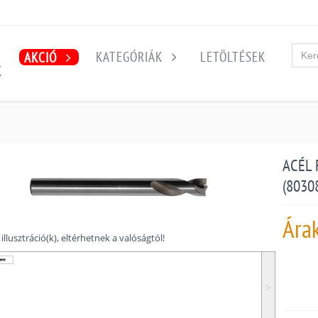
KATEGÓRIÁK
LETÖLTÉSEK
AKCIÓ
K
ACÉL 
(8030
Ára
illusztráció(k), eltérhetnek a valóságtól!
˃