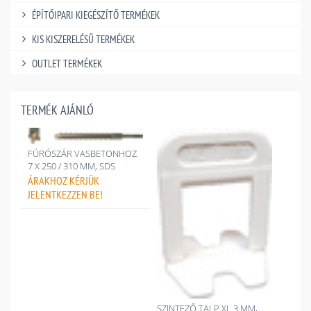
ÉPÍTŐIPARI KIEGÉSZÍTŐ TERMÉKEK
KIS KISZERELÉSŰ TERMÉKEK
OUTLET TERMÉKEK
TERMÉK AJÁNLÓ
FÚRÓSZÁR VASBETONHOZ
7 X 250 / 310 MM, SDS
ÁRAKHOZ
KÉRJÜK
JELENTKEZZEN BE!
SZINTEZŐ TALP XL 3 MM,