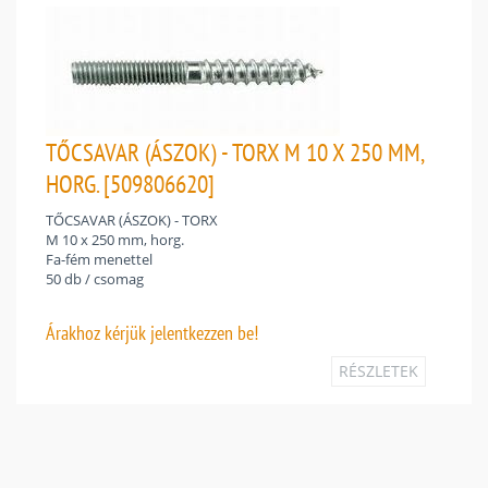
TŐCSAVAR (ÁSZOK) - TORX M 10 X 250 MM,
HORG. [509806620]
TŐCSAVAR (ÁSZOK) - TORX
M 10 x 250 mm, horg.
Fa-fém menettel
50 db / csomag
Árakhoz
kérjük jelentkezzen be!
RÉSZLETEK