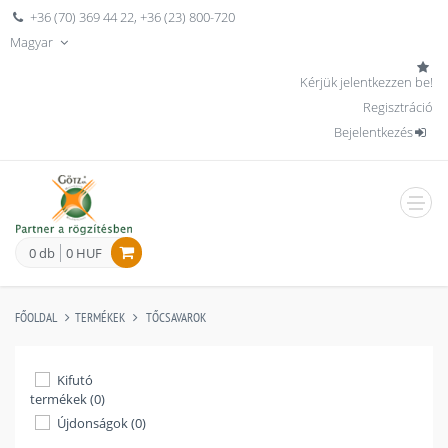
+36 (70) 369 44 22
,
+36 (23) 800-720
Magyar
Kérjük jelentkezzen be!
Regisztráció
Bejelentkezés
men
0 db
0 HUF
FŐOLDAL
TERMÉKEK
TŐCSAVAROK
Kifutó
termékek (0)
Újdonságok (0)