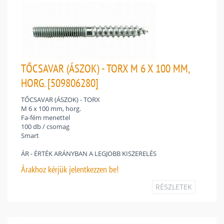
TŐCSAVAR (ÁSZOK) - TORX M 6 X 100 MM,
HORG. [509806280]
TŐCSAVAR (ÁSZOK) - TORX
M 6 x 100 mm, horg.
Fa-fém menettel
100 db / csomag
Smart
ÁR - ÉRTÉK ARÁNYBAN A LEGJOBB KISZERELÉS
Árakhoz
kérjük jelentkezzen be!
RÉSZLETEK