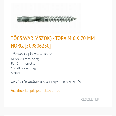
TŐCSAVAR (ÁSZOK) - TORX M 6 X 70 MM
HORG. [509806250]
TŐCSAVAR (ÁSZOK) - TORX
M 6 x 70 mm horg.
Fa-fém menettel
100 db / csomag
Smart
ÁR - ÉRTÉK ARÁNYBAN A LEGJOBB KISZERELÉS
Árakhoz
kérjük jelentkezzen be!
RÉSZLETEK