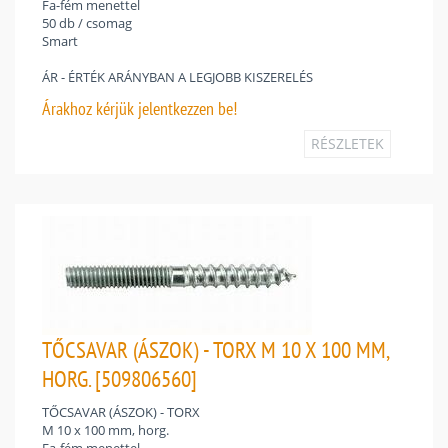
Fa-fém menettel
50 db / csomag
Smart
ÁR - ÉRTÉK ARÁNYBAN A LEGJOBB KISZERELÉS
Árakhoz
kérjük jelentkezzen be!
RÉSZLETEK
TŐCSAVAR (ÁSZOK) - TORX M 10 X 100 MM,
HORG. [509806560]
TŐCSAVAR (ÁSZOK) - TORX
M 10 x 100 mm, horg.
Fa-fém menettel