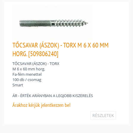
TŐCSAVAR (ÁSZOK) - TORX M 6 X 60 MM
HORG. [509806240]
TŐCSAVAR (ÁSZOK) - TORX
M 6 x 60 mm horg.
Fa-fém menettel
100 db / csomag
Smart
ÁR - ÉRTÉK ARÁNYBAN A LEGJOBB KISZERELÉS
Árakhoz
kérjük jelentkezzen be!
RÉSZLETEK