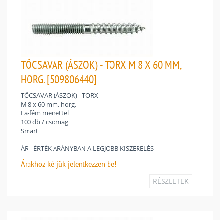
TŐCSAVAR (ÁSZOK) - TORX M 8 X 60 MM,
HORG. [509806440]
TŐCSAVAR (ÁSZOK) - TORX
M 8 x 60 mm, horg.
Fa-fém menettel
100 db / csomag
Smart
ÁR - ÉRTÉK ARÁNYBAN A LEGJOBB KISZERELÉS
Árakhoz
kérjük jelentkezzen be!
RÉSZLETEK