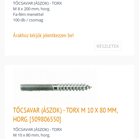
TŐCSAVAR (ÁSZOK) - TORX
M 8 x 200 mm, horg.
Fa-fém menettel
100 db / csomag
Árakhoz
kérjük jelentkezzen be!
RÉSZLETEK
TŐCSAVAR (ÁSZOK) - TORX M 10 X 80 MM,
HORG. [509806550]
TŐCSAVAR (ÁSZOK) - TORX
M 10 x 80 mm, horg.