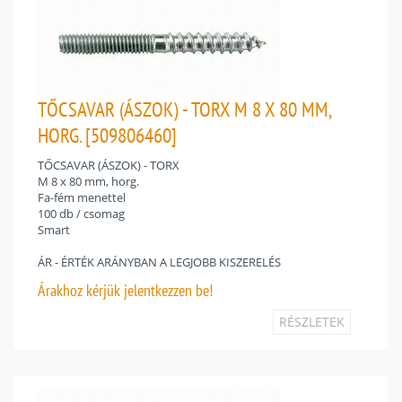
TŐCSAVAR (ÁSZOK) - TORX M 8 X 80 MM,
HORG. [509806460]
TŐCSAVAR (ÁSZOK) - TORX
M 8 x 80 mm, horg.
Fa-fém menettel
100 db / csomag
Smart
ÁR - ÉRTÉK ARÁNYBAN A LEGJOBB KISZERELÉS
Árakhoz
kérjük jelentkezzen be!
RÉSZLETEK