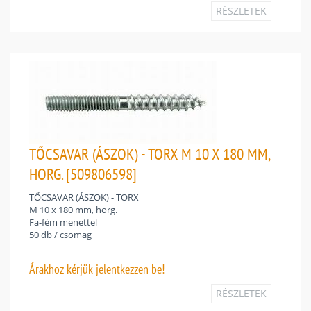
RÉSZLETEK
TŐCSAVAR (ÁSZOK) - TORX M 10 X 180 MM,
HORG. [509806598]
TŐCSAVAR (ÁSZOK) - TORX
M 10 x 180 mm, horg.
Fa-fém menettel
50 db / csomag
Árakhoz
kérjük jelentkezzen be!
RÉSZLETEK