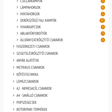
CSILLÁRKAMPÓK
3
LÁMPAHORGOK
6
HINTAHORGOK
2
DERÉKSZÖGŰ FALI KAMPÓK
11
VIHARKAPCSOK
3
ABLAKFÉRFORDÍTÓK
3
ÁLLVÁNYZATRÖGZÍTŐ CSAVAROK
6
FASZERKEZETI CSAVAROK
SZIGETELÉSRÖGZÍTŐ CSAVAROK
ANYÁK ALÁTÉTEK
METRIKUS CSAVAROK
KÖTÉSTECHNIKA
LEMEZCSAVAROK
A2 - NEMESACÉL CSAVAROK
A4 - SAVÁLLÓ CSAVAROK
POPSZEGECSEK
BÚTORIPARI TERMÉKEK