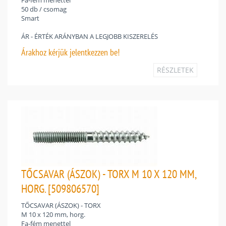
50 db / csomag
Smart
ÁR - ÉRTÉK ARÁNYBAN A LEGJOBB KISZERELÉS
Árakhoz
kérjük jelentkezzen be!
RÉSZLETEK
TŐCSAVAR (ÁSZOK) - TORX M 10 X 120 MM,
HORG. [509806570]
TŐCSAVAR (ÁSZOK) - TORX
M 10 x 120 mm, horg.
Fa-fém menettel