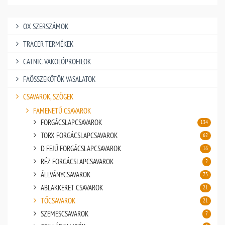
OX SZERSZÁMOK
TRACER TERMÉKEK
CATNIC VAKOLÓPROFILOK
FAÖSSZEKÖTŐK VASALATOK
CSAVAROK, SZÖGEK
FAMENETŰ CSAVAROK
FORGÁCSLAPCSAVAROK
134
TORX FORGÁCSLAPCSAVAROK
62
D FEJŰ FORGÁCSLAPCSAVAROK
16
RÉZ FORGÁCSLAPCSAVAROK
2
ÁLLVÁNYCSAVAROK
73
ABLAKKERET CSAVAROK
21
TŐCSAVAROK
21
SZEMESCSAVAROK
7