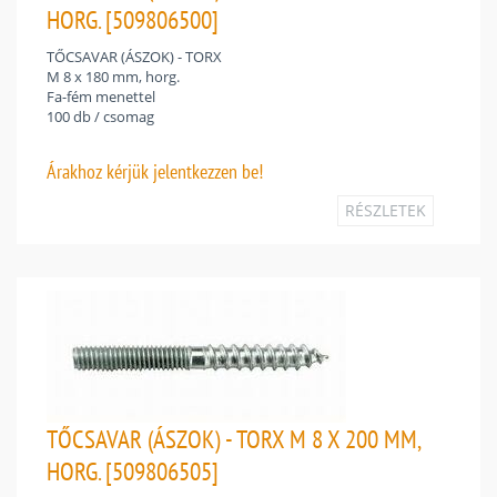
HORG. [509806500]
TŐCSAVAR (ÁSZOK) - TORX
M 8 x 180 mm, horg.
Fa-fém menettel
100 db / csomag
Árakhoz
kérjük jelentkezzen be!
RÉSZLETEK
TŐCSAVAR (ÁSZOK) - TORX M 8 X 200 MM,
HORG. [509806505]