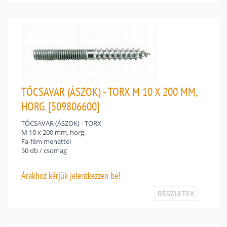
TŐCSAVAR (ÁSZOK) - TORX M 10 X 200 MM,
HORG. [509806600]
TŐCSAVAR (ÁSZOK) - TORX
M 10 x 200 mm, horg.
Fa-fém menettel
50 db / csomag
Árakhoz
kérjük jelentkezzen be!
RÉSZLETEK