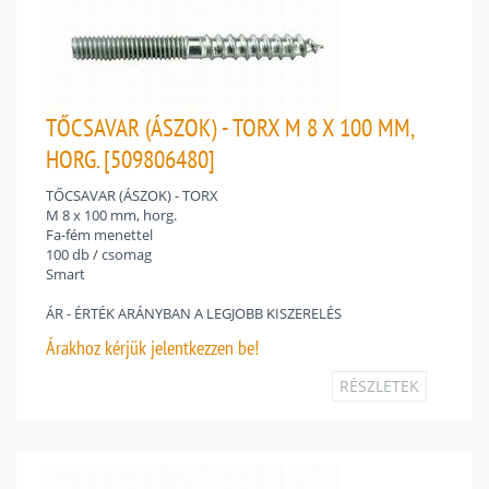
TŐCSAVAR (ÁSZOK) - TORX M 8 X 100 MM,
HORG. [509806480]
TŐCSAVAR (ÁSZOK) - TORX
M 8 x 100 mm, horg.
Fa-fém menettel
100 db / csomag
Smart
ÁR - ÉRTÉK ARÁNYBAN A LEGJOBB KISZERELÉS
Árakhoz
kérjük jelentkezzen be!
RÉSZLETEK