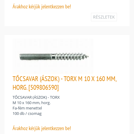
Árakhoz
kérjük jelentkezzen be!
RÉSZLETEK
TŐCSAVAR (ÁSZOK) - TORX M 10 X 160 MM,
HORG. [509806590]
TŐCSAVAR (ÁSZOK) - TORX
M 10 x 160 mm, horg.
Fa-fém menettel
100 db / csomag
Árakhoz
kérjük jelentkezzen be!