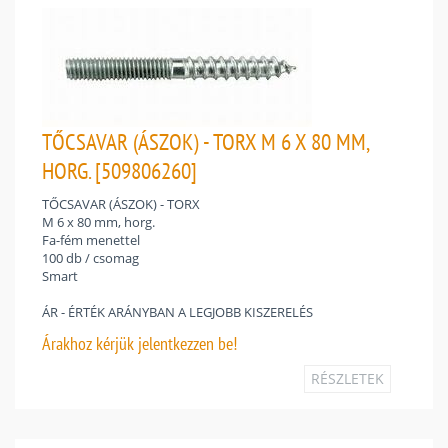
TŐCSAVAR (ÁSZOK) - TORX M 6 X 80 MM,
HORG. [509806260]
TŐCSAVAR (ÁSZOK) - TORX
M 6 x 80 mm, horg.
Fa-fém menettel
100 db / csomag
Smart
ÁR - ÉRTÉK ARÁNYBAN A LEGJOBB KISZERELÉS
Árakhoz
kérjük jelentkezzen be!
RÉSZLETEK