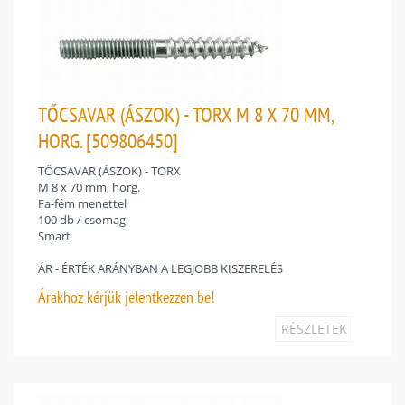
TŐCSAVAR (ÁSZOK) - TORX M 8 X 70 MM,
HORG. [509806450]
TŐCSAVAR (ÁSZOK) - TORX
M 8 x 70 mm, horg.
Fa-fém menettel
100 db / csomag
Smart
ÁR - ÉRTÉK ARÁNYBAN A LEGJOBB KISZERELÉS
Árakhoz
kérjük jelentkezzen be!
RÉSZLETEK