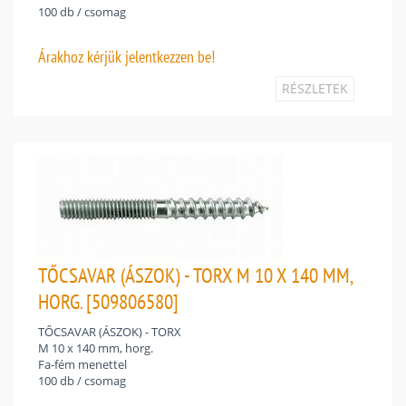
100 db / csomag
Árakhoz
kérjük jelentkezzen be!
RÉSZLETEK
TŐCSAVAR (ÁSZOK) - TORX M 10 X 140 MM,
HORG. [509806580]
TŐCSAVAR (ÁSZOK) - TORX
M 10 x 140 mm, horg.
Fa-fém menettel
100 db / csomag