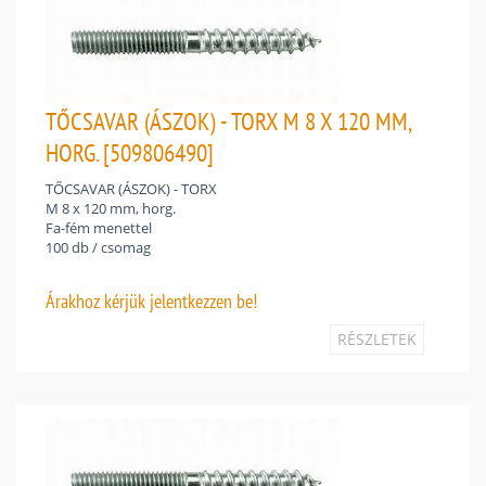
TŐCSAVAR (ÁSZOK) - TORX M 8 X 120 MM,
HORG. [509806490]
TŐCSAVAR (ÁSZOK) - TORX
M 8 x 120 mm, horg.
Fa-fém menettel
100 db / csomag
Árakhoz
kérjük jelentkezzen be!
RÉSZLETEK