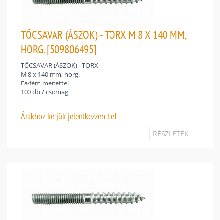
TŐCSAVAR (ÁSZOK) - TORX M 8 X 140 MM,
HORG. [509806495]
TŐCSAVAR (ÁSZOK) - TORX
M 8 x 140 mm, horg.
Fa-fém menettel
100 db / csomag
Árakhoz
kérjük jelentkezzen be!
RÉSZLETEK