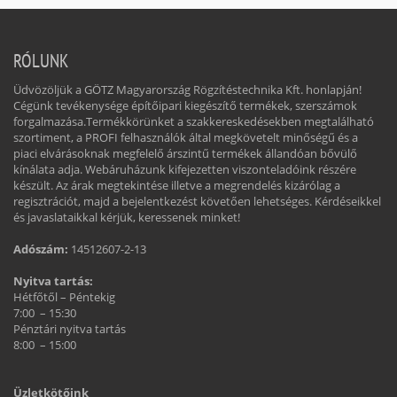
RÓLUNK
Üdvözöljük a GÖTZ Magyarország Rögzítéstechnika Kft. honlapján!
Cégünk tevékenysége építőipari kiegészítő termékek, szerszámok
forgalmazása.Termékkörünket a szakkereskedésekben megtalálható
szortiment, a PROFI felhasználók által megkövetelt minőségű és a
piaci elvárásoknak megfelelő árszintű termékek állandóan bővülő
kínálata adja. Webáruházunk kifejezetten viszonteladóink részére
készült. Az árak megtekintése illetve a megrendelés kizárólag a
regisztrációt, majd a bejelentkezést követően lehetséges. Kérdéseikkel
és javaslataikkal kérjük, keressenek minket!
Adószám:
14512607-2-13
Nyitva tartás:
Hétfőtől – Péntekig
7:00 – 15:30
Pénztári nyitva tartás
8:00 – 15:00
Üzletkötőink