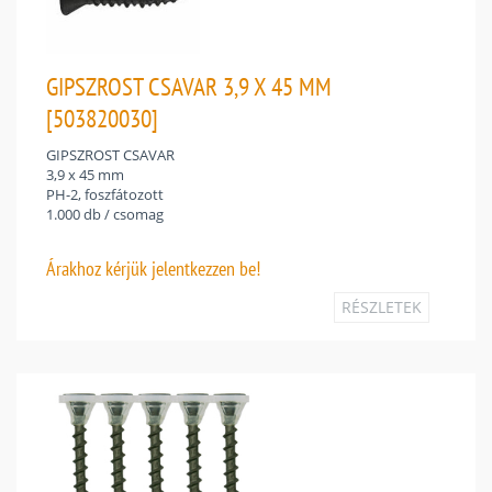
GIPSZROST CSAVAR 3,9 X 45 MM
[503820030]
GIPSZROST CSAVAR
3,9 x 45 mm
PH-2, foszfátozott
1.000 db / csomag
Árakhoz
kérjük jelentkezzen be!
RÉSZLETEK