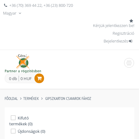
+36 (70) 369 44 22
,
+36 (23) 800-720
Magyar
Kérjük jelentkezzen be!
Regisztráció
Bejelentkezés
men
0 db
0 HUF
FŐOLDAL
TERMÉKEK
GIPSZKARTON CSAVAROK FÁHOZ
Kifutó
termékek (0)
Újdonságok (0)