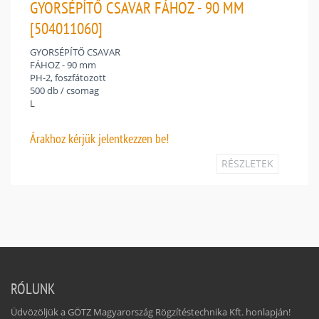
GYORSÉPÍTŐ CSAVAR FÁHOZ - 90 MM
[504011060]
GYORSÉPÍTŐ CSAVAR
FÁHOZ - 90 mm
PH-2, foszfátozott
500 db / csomag
L
Árakhoz
kérjük jelentkezzen be!
RÉSZLETEK
RÓLUNK
Üdvözöljük a GÖTZ Magyarország Rögzítéstechnika Kft. honlapján!