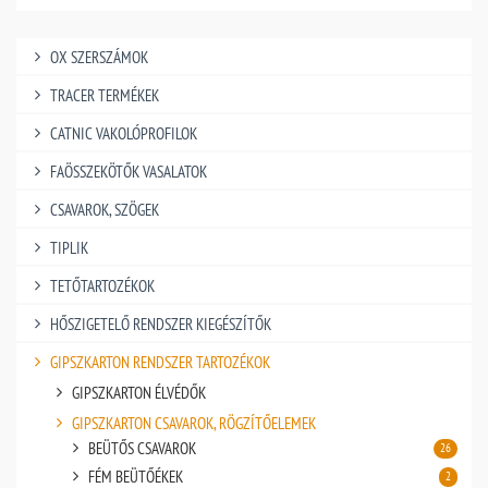
OX SZERSZÁMOK
TRACER TERMÉKEK
CATNIC VAKOLÓPROFILOK
FAÖSSZEKÖTŐK VASALATOK
CSAVAROK, SZÖGEK
TIPLIK
TETŐTARTOZÉKOK
HŐSZIGETELŐ RENDSZER KIEGÉSZÍTŐK
GIPSZKARTON RENDSZER TARTOZÉKOK
GIPSZKARTON ÉLVÉDŐK
GIPSZKARTON CSAVAROK, RÖGZÍTŐELEMEK
BEÜTŐS CSAVAROK
26
FÉM BEÜTŐÉKEK
2