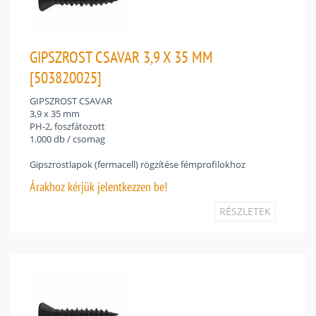
GIPSZROST CSAVAR 3,9 X 35 MM
[503820025]
GIPSZROST CSAVAR
3,9 x 35 mm
PH-2, foszfátozott
1.000 db / csomag
Gipszrostlapok (fermacell) rögzítése fémprofilokhoz
Árakhoz
kérjük jelentkezzen be!
RÉSZLETEK