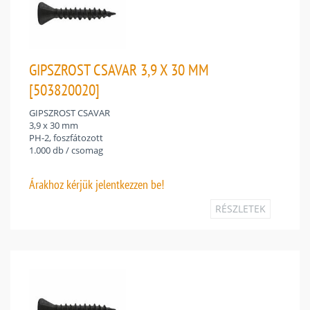
GIPSZROST CSAVAR 3,9 X 30 MM
[503820020]
GIPSZROST CSAVAR
3,9 x 30 mm
PH-2, foszfátozott
1.000 db / csomag
Árakhoz
kérjük jelentkezzen be!
RÉSZLETEK