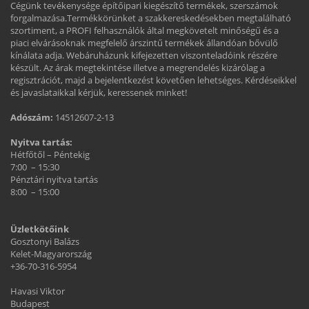
Cégünk tevékenysége építőipari kiegészítő termékek, szerszámok
forgalmazása.Termékkörünket a szakkereskedésekben megtalálható
szortiment, a PROFI felhasználók által megkövetelt minőségű és a
piaci elvárásoknak megfelelő árszintű termékek állandóan bővülő
kínálata adja. Webáruházunk kifejezetten viszonteladóink részére
készült. Az árak megtekintése illetve a megrendelés kizárólag a
regisztrációt, majd a bejelentkezést követően lehetséges. Kérdéseikkel
és javaslataikkal kérjük, keressenek minket!
Adószám:
14512607-2-13
Nyitva tartás:
Hétfőtől – Péntekig
7:00 – 15:30
Pénztári nyitva tartás
8:00 – 15:00
Üzletkötőink
Gosztonyi Balázs
Kelet-Magyarország
+36-70-316-5954
Havasi Viktor
Budapest