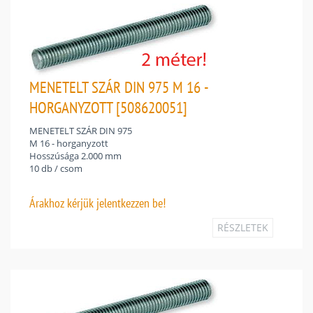
MENETELT SZÁR DIN 975 M 16 -
HORGANYZOTT [508620051]
MENETELT SZÁR DIN 975
M 16 - horganyzott
Hosszúsága 2.000 mm
10 db / csom
Árakhoz
kérjük jelentkezzen be!
RÉSZLETEK