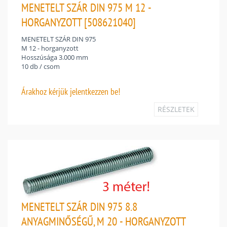
MENETELT SZÁR DIN 975 M 12 -
HORGANYZOTT [508621040]
MENETELT SZÁR DIN 975
M 12 - horganyzott
Hosszúsága 3.000 mm
10 db / csom
Árakhoz
kérjük jelentkezzen be!
RÉSZLETEK
MENETELT SZÁR DIN 975 8.8
ANYAGMINŐSÉGŰ, M 20 - HORGANYZOTT