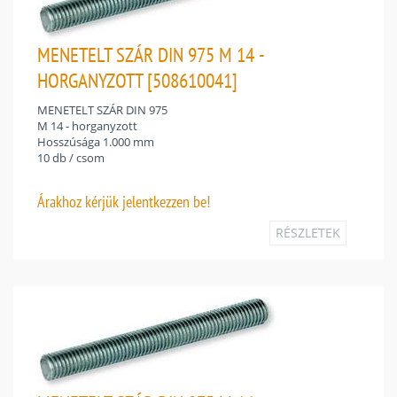
MENETELT SZÁR DIN 975 M 14 -
HORGANYZOTT [508610041]
MENETELT SZÁR DIN 975
M 14 - horganyzott
Hosszúsága 1.000 mm
10 db / csom
Árakhoz
kérjük jelentkezzen be!
RÉSZLETEK