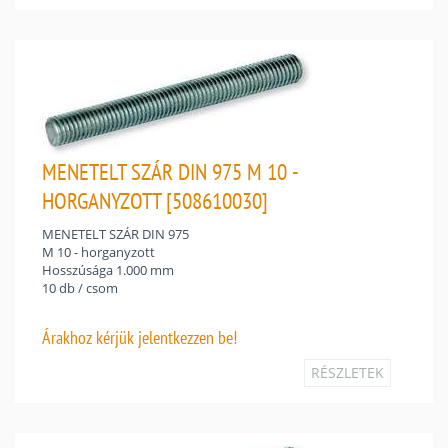
MENETELT SZÁR DIN 975 M 10 -
HORGANYZOTT [508610030]
MENETELT SZÁR DIN 975
M 10 - horganyzott
Hosszúsága 1.000 mm
10 db / csom
Árakhoz
kérjük jelentkezzen be!
RÉSZLETEK