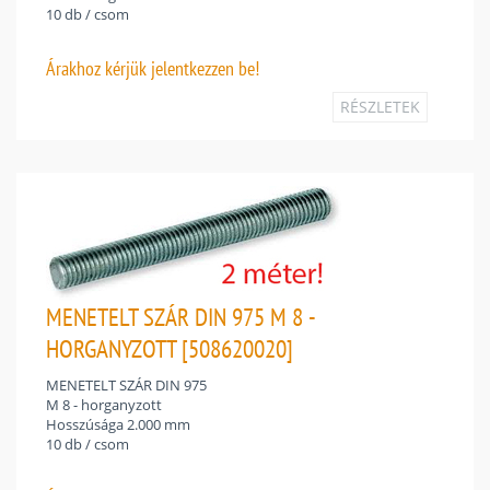
10 db / csom
Árakhoz
kérjük jelentkezzen be!
RÉSZLETEK
MENETELT SZÁR DIN 975 M 8 -
HORGANYZOTT [508620020]
MENETELT SZÁR DIN 975
M 8 - horganyzott
Hosszúsága 2.000 mm
10 db / csom