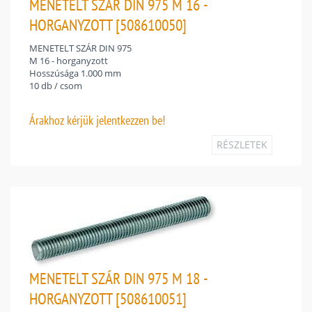
MENETELT SZÁR DIN 975 M 16 -
HORGANYZOTT [508610050]
MENETELT SZÁR DIN 975
M 16 - horganyzott
Hosszúsága 1.000 mm
10 db / csom
Árakhoz
kérjük jelentkezzen be!
RÉSZLETEK
MENETELT SZÁR DIN 975 M 18 -
HORGANYZOTT [508610051]