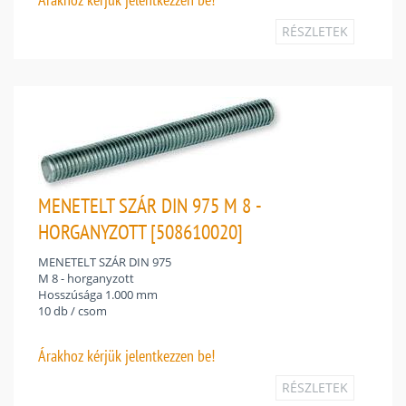
RÉSZLETEK
MENETELT SZÁR DIN 975 M 8 -
HORGANYZOTT [508610020]
MENETELT SZÁR DIN 975
M 8 - horganyzott
Hosszúsága 1.000 mm
10 db / csom
Árakhoz
kérjük jelentkezzen be!
RÉSZLETEK