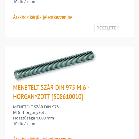
10 db / csom
Árakhoz
kérjük jelentkezzen be!
RÉSZLETEK
MENETELT SZÁR DIN 975 M 6 -
HORGANYZOTT [508610010]
MENETELT SZÁR DIN 975
M 6 - horganyzott
Hosszúsága 1.000 mm
10 db / csom
Árakhoz
kérjük jelentkezzen be!