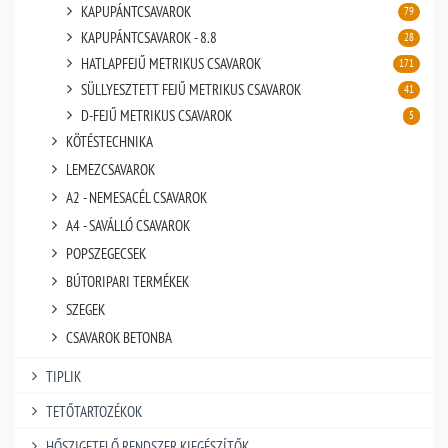
KAPUPÁNTCSAVAROK
79
KAPUPÁNTCSAVAROK - 8.8
28
HATLAPFEJŰ METRIKUS CSAVAROK
171
SÜLLYESZTETT FEJŰ METRIKUS CSAVAROK
41
D-FEJŰ METRIKUS CSAVAROK
5
KÖTÉSTECHNIKA
LEMEZCSAVAROK
A2 - NEMESACÉL CSAVAROK
A4 - SAVÁLLÓ CSAVAROK
POPSZEGECSEK
BÚTORIPARI TERMÉKEK
SZEGEK
CSAVAROK BETONBA
TIPLIK
TETŐTARTOZÉKOK
HŐSZIGETELŐ RENDSZER KIEGÉSZÍTŐK