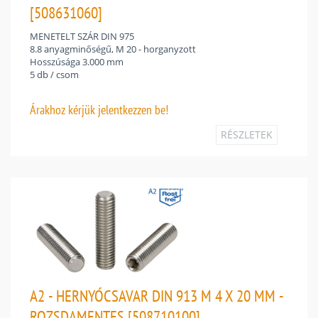
[508631060]
MENETELT SZÁR DIN 975
8.8 anyagminőségű, M 20 - horganyzott
Hosszúsága 3.000 mm
5 db / csom
Árakhoz
kérjük jelentkezzen be!
RÉSZLETEK
A2 - HERNYÓCSAVAR DIN 913 M 4 X 20 MM -
ROZSDAMENTES [508710100]