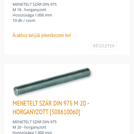
MENETELT SZÁR DIN 975
M 18 - horganyzott
Hosszúsága 1.000 mm
10 db / csom
Árakhoz
kérjük jelentkezzen be!
RÉSZLETEK
MENETELT SZÁR DIN 975 M 20 -
HORGANYZOTT [508610060]
MENETELT SZÁR DIN 975
M 20 - horganyzott
Hosszúsága 1.000 mm