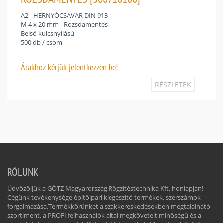
A2 - HERNYÓCSAVAR DIN 913
M 4 x 20 mm - Rozsdamentes
Belső kulcsnyílású
500 db / csom
Árakhoz
kérjük jelentkezzen be!
RÉSZLETEK
RÓLUNK
Üdvözöljük a GÖTZ Magyarország Rögzítéstechnika Kft. honlapján!
Cégünk tevékenysége építőipari kiegészítő termékek, szerszámok
forgalmazása.Termékkörünket a szakkereskedésekben megtalálható
szortiment, a PROFI felhasználók által megkövetelt minőségű és a