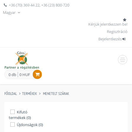
+36 (70) 369 44 22
,
+36 (23) 800-720
Magyar
Kérjük jelentkezzen be!
Regisztráció
Bejelentkezés
men
0 db
0 HUF
FŐOLDAL
TERMÉKEK
MENETELT SZÁRAK
Kifutó
termékek (0)
Újdonságok (0)