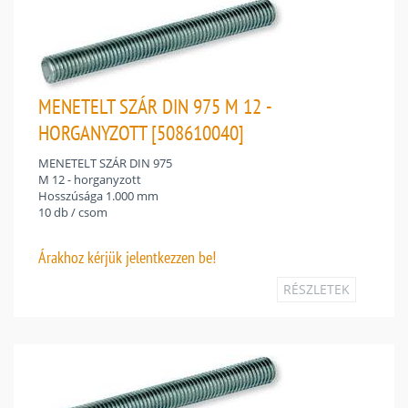
MENETELT SZÁR DIN 975 M 12 -
HORGANYZOTT [508610040]
MENETELT SZÁR DIN 975
M 12 - horganyzott
Hosszúsága 1.000 mm
10 db / csom
Árakhoz
kérjük jelentkezzen be!
RÉSZLETEK