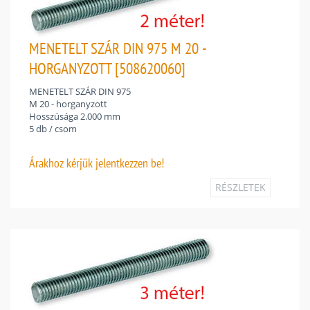
MENETELT SZÁR DIN 975 M 20 -
HORGANYZOTT [508620060]
MENETELT SZÁR DIN 975
M 20 - horganyzott
Hosszúsága 2.000 mm
5 db / csom
Árakhoz
kérjük jelentkezzen be!
RÉSZLETEK