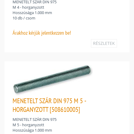
MENETELT SZÁR DIN 975
M 4 - horganyzott
Hosszúsága 1.000 mm
10 db / csom
Árakhoz
kérjük jelentkezzen be!
RÉSZLETEK
MENETELT SZÁR DIN 975 M 5 -
HORGANYZOTT [508610005]
MENETELT SZÁR DIN 975
M 5 - horganyzott
Hosszúsága 1.000 mm