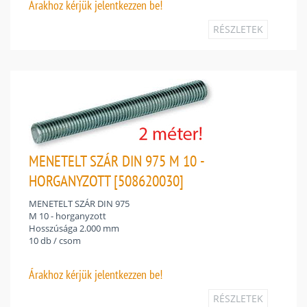
Árakhoz
kérjük jelentkezzen be!
RÉSZLETEK
MENETELT SZÁR DIN 975 M 10 -
HORGANYZOTT [508620030]
MENETELT SZÁR DIN 975
M 10 - horganyzott
Hosszúsága 2.000 mm
10 db / csom
Árakhoz
kérjük jelentkezzen be!
RÉSZLETEK