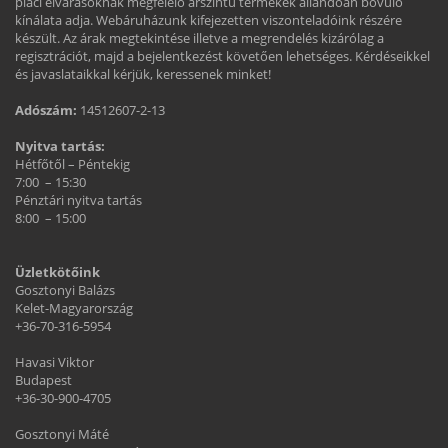
piaci elvárásoknak megfelelő árszintű termékek állandóan bővülő
kínálata adja. Webáruházunk kifejezetten viszonteladóink részére
készült. Az árak megtekintése illetve a megrendelés kizárólag a
regisztrációt, majd a bejelentkezést követően lehetséges. Kérdéseikkel
és javaslataikkal kérjük, keressenek minket!
Adószám:
14512607-2-13
Nyitva tartás:
Hétfőtől – Péntekig
7:00 – 15:30
Pénztári nyitva tartás
8:00 – 15:00
Üzletkötőink
Gosztonyi Balázs
Kelet-Magyarország
+36-70-316-5954
Havasi Viktor
Budapest
+36-30-900-4705
Gosztonyi Máté