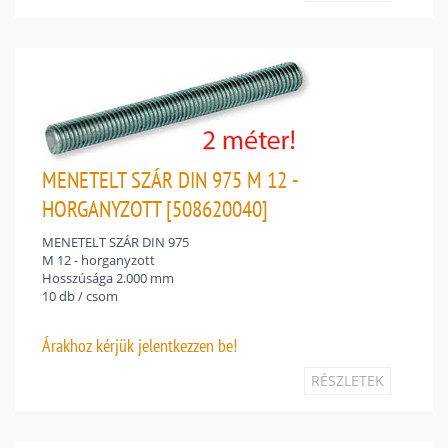
MENETELT SZÁR DIN 975 M 12 -
HORGANYZOTT [508620040]
MENETELT SZÁR DIN 975
M 12 - horganyzott
Hosszúsága 2.000 mm
10 db / csom
Árakhoz
kérjük jelentkezzen be!
RÉSZLETEK