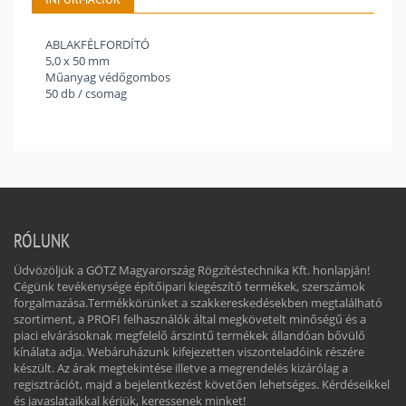
ABLAKFÉLFORDÍTÓ
5,0 x 50 mm
Műanyag védőgombos
50 db / csomag
RÓLUNK
Üdvözöljük a GÖTZ Magyarország Rögzítéstechnika Kft. honlapján!
Cégünk tevékenysége építőipari kiegészítő termékek, szerszámok
forgalmazása.Termékkörünket a szakkereskedésekben megtalálható
szortiment, a PROFI felhasználók által megkövetelt minőségű és a
piaci elvárásoknak megfelelő árszintű termékek állandóan bővülő
kínálata adja. Webáruházunk kifejezetten viszonteladóink részére
készült. Az árak megtekintése illetve a megrendelés kizárólag a
regisztrációt, majd a bejelentkezést követően lehetséges. Kérdéseikkel
és javaslataikkal kérjük, keressenek minket!