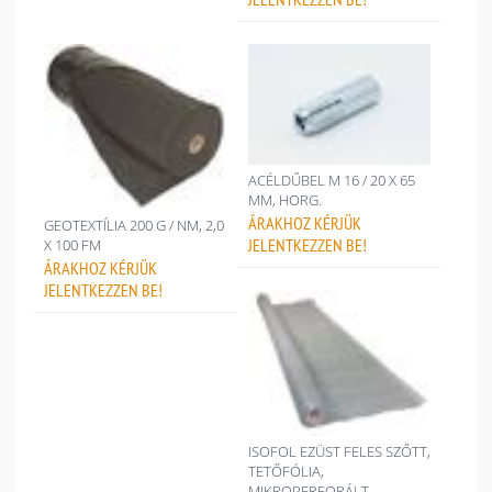
ACÉLDŰBEL M 16 / 20 X 65
MM, HORG.
ÁRAKHOZ
KÉRJÜK
GEOTEXTÍLIA 200 G / NM, 2,0
JELENTKEZZEN BE!
X 100 FM
ÁRAKHOZ
KÉRJÜK
JELENTKEZZEN BE!
ISOFOL EZÜST FELES SZŐTT,
TETŐFÓLIA,
MIKROPERFORÁLT