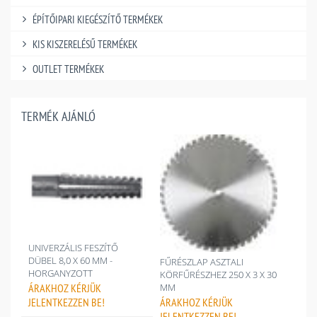
ÉPÍTŐIPARI KIEGÉSZÍTŐ TERMÉKEK
KIS KISZERELÉSŰ TERMÉKEK
OUTLET TERMÉKEK
TERMÉK AJÁNLÓ
UNIVERZÁLIS FESZÍTŐ
DÜBEL 8,0 X 60 MM -
FŰRÉSZLAP ASZTALI
HORGANYZOTT
KÖRFŰRÉSZHEZ 250 X 3 X 30
ÁRAKHOZ
KÉRJÜK
MM
JELENTKEZZEN BE!
ÁRAKHOZ
KÉRJÜK
JELENTKEZZEN BE!