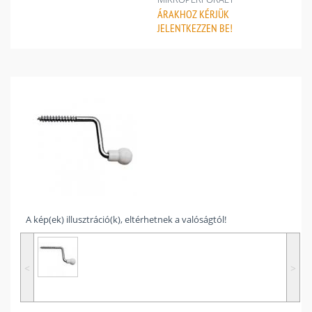
ÁRAKHOZ
KÉRJÜK
JELENTKEZZEN BE!
A kép(ek) illusztráció(k), eltérhetnek a valóságtól!
˂
˃