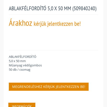
ABLAKFÉLFORDÍTÓ 5,0 X 50 MM (509840240)
Árakhoz
kérjük jelentkezzen be!
ABLAKFÉLFORDÍTÓ
5,0 x 50 mm
Műanyag védőgombos
50 db / csomag
MEGRENDELÉSHEZ KÉRJÜK JELENTKEZZEN BE!
INFORMÁCIÓK