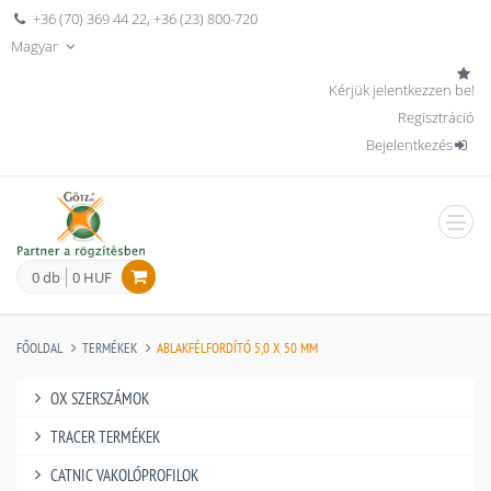
+36 (70) 369 44 22
,
+36 (23) 800-720
Magyar
Kérjük jelentkezzen be!
Regisztráció
Bejelentkezés
men
0 db
0 HUF
FŐOLDAL
TERMÉKEK
ABLAKFÉLFORDÍTÓ 5,0 X 50 MM
OX SZERSZÁMOK
TRACER TERMÉKEK
CATNIC VAKOLÓPROFILOK