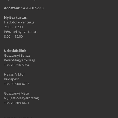
Adószám:
14512607-2-13
Nyitva tartás:
Hétfőtől – Péntekig
7:00 – 15:30
Pénztári nyitva tartás
8:00 – 15:00
Üzletkötőink
Gosztonyi Balázs
Kelet-Magyarország
+36-70-316-5954
Havasi Viktor
Budapest
+36-30-900-4705
Gosztonyi Máté
Nyugat-Magyarország
+36-70-369-4421