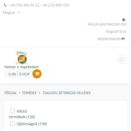
+36 (70) 369 44 22
,
+36 (23) 800-720
Magyar
Kérjük jelentkezzen be!
Regisztráció
Bejelentkezés
men
0 db
0 HUF
FŐOLDAL
TERMÉKEK
ZSALUZÁSI, BETONOZÁSI KELLÉKEK
Kifutó
termékek (120)
Újdonságok (139)