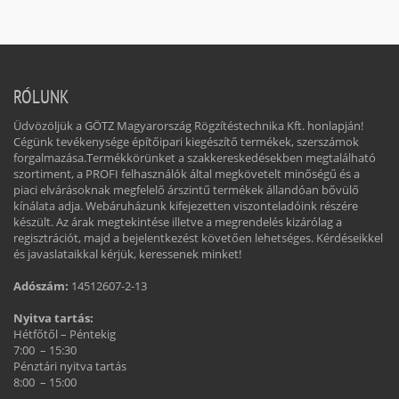
RÓLUNK
Üdvözöljük a GÖTZ Magyarország Rögzítéstechnika Kft. honlapján!
Cégünk tevékenysége építőipari kiegészítő termékek, szerszámok
forgalmazása.Termékkörünket a szakkereskedésekben megtalálható
szortiment, a PROFI felhasználók által megkövetelt minőségű és a
piaci elvárásoknak megfelelő árszintű termékek állandóan bővülő
kínálata adja. Webáruházunk kifejezetten viszonteladóink részére
készült. Az árak megtekintése illetve a megrendelés kizárólag a
regisztrációt, majd a bejelentkezést követően lehetséges. Kérdéseikkel
és javaslataikkal kérjük, keressenek minket!
Adószám:
14512607-2-13
Nyitva tartás:
Hétfőtől – Péntekig
7:00 – 15:30
Pénztári nyitva tartás
8:00 – 15:00