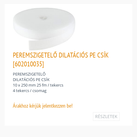
PEREMSZIGETELŐ DILATÁCIÓS PE CSÍK
[602010035]
PEREMSZIGETELŐ
DILATÁCIÓS PE CSÍK
10 x 250 mm 25 fm / tekercs
4 tekercs / csomag
Árakhoz
kérjük jelentkezzen be!
RÉSZLETEK