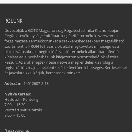
RÓLUNK
Üdvözöljük a GÖTZ Magyarország Rögzítéstechnika Kft. honlapján!
Cégünk tevékenysége építőipari kiegészítő termékek, szerszámok
forgalmazása.Termékkörünket a szakkereskedésekben megtalálható
szortiment, a PROFI felhasználók által megkövetelt minőségű és a
piaci elvárásoknak megfelelő árszintű termékek állandóan bővülő
kínálata adja. Webáruházunk kifejezetten viszonteladóink részére
készült. Az árak megtekintése illetve a megrendelés kizárólag a
regisztrációt, majd a bejelentkezést követően lehetséges. Kérdéseikkel
és javaslataikkal kérjük, keressenek minket!
Adószám:
14512607-2-13
Nyitva tartás:
Hétfőtől – Péntekig
7:00 – 15:30
Pénztári nyitva tartás
8:00 – 15:00
Üzletkötőink