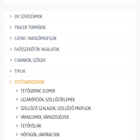
OX SZERSZÁMOK
TRACER TERMÉKEK
CATNIC VAKOLÓPROFILOK
FAÖSSZEKÖTŐK VASALATOK
CSAVAROK, SZÖGEK
TIPLIK
TETŐTARTOZÉKOK
TETŐGERINC ELEMEK
LEZÁRÓFÉSŰK, SZELLŐZŐELEMEK
SZELLŐZŐ SZALAGOK, SZELLÖZŐ PROFILOK
VÁPAELEMEK, VÁPASZEGÉLYEK
TETŐFÓLIÁK
HÓFOGÓK, JÁRÓRÁCSOK