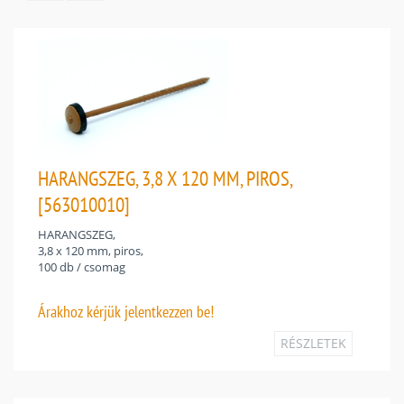
HARANGSZEG, 3,8 X 120 MM, PIROS,
[563010010]
HARANGSZEG,
3,8 x 120 mm, piros,
100 db / csomag
Árakhoz
kérjük jelentkezzen be!
RÉSZLETEK