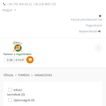
+36 (70) 369 44 22
,
+36 (23) 800-720
Magyar
Kérjük jelentkezzen be!
Regisztráció
Bejelentkezés
men
0 db
0 HUF
FŐOLDAL
TERMÉKEK
HARANGSZEGEK
Kifutó
termékek (0)
Újdonságok (0)