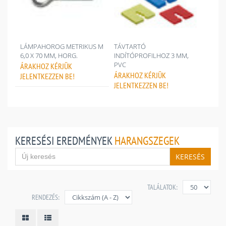
LÁMPAHOROG METRIKUS M
TÁVTARTÓ
6,0 X 70 MM, HORG.
INDÍTÓPROFILHOZ 3 MM,
PVC
ÁRAKHOZ
KÉRJÜK
ÁRAKHOZ
KÉRJÜK
JELENTKEZZEN BE!
JELENTKEZZEN BE!
KERESÉSI EREDMÉNYEK
HARANGSZEGEK
KERESÉS
TALÁLATOK:
RENDEZÉS: