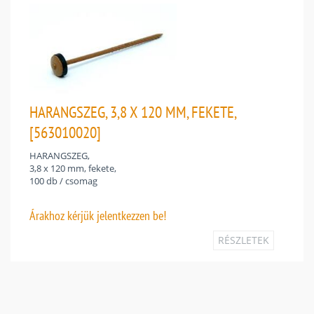
HARANGSZEG, 3,8 X 120 MM, FEKETE,
[563010020]
HARANGSZEG,
3,8 x 120 mm, fekete,
100 db / csomag
Árakhoz
kérjük jelentkezzen be!
RÉSZLETEK