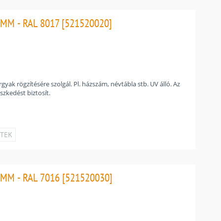
MM - RAL 8017 [521520020]
gyak rögzítésére szolgál. Pl. házszám, névtábla stb. UV álló. Az
szkedést biztosít.
ETEK
MM - RAL 7016 [521520030]