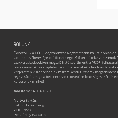
RÓLUNK
Üdvözöljük a GÖTZ Magyarország Rögzítéstechnika Kft. honlapján!
Cégünk tevékenysége építőipari kiegészítő termékek, szerszámok
szakkereskedésekben megtalálható szortiment, a PROFI felhasznál
piaci elvárásoknak megfelelő árszintű termékek állandóan bővülő 
kifejezetten viszonteladóink részére készült. Az árak megtekintése 
regisztrációt, majd a bejelentkezést követően lehetséges. Kérdéseikk
keressenek minket!
Adószám:
14512607-2-13
Nyitva tartás:
Hétfőtől – Péntekig
7:00 – 15:30
Pénztári nyitva tartás