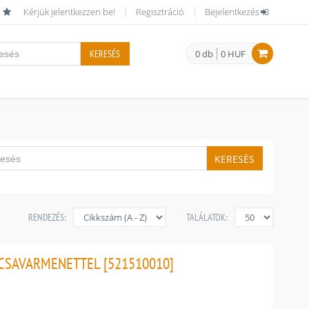
Kérjük jelentkezzen be!
Regisztráció
Bejelentkezés
KERESÉS
0 db
0 HUF
KERESÉS
RENDEZÉS:
TALÁLATOK:
 CSAVARMENETTEL [521510010]