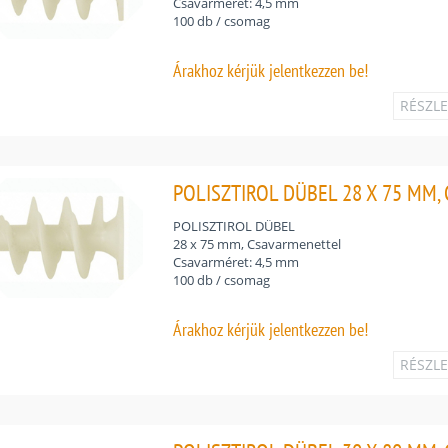
Csavarméret: 4,5 mm
100 db / csomag
Árakhoz
kérjük jelentkezzen be!
RÉSZL
POLISZTIROL DÜBEL 28 X 75 MM,
POLISZTIROL DÜBEL
28 x 75 mm, Csavarmenettel
Csavarméret: 4,5 mm
100 db / csomag
Árakhoz
kérjük jelentkezzen be!
RÉSZL