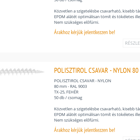
Közvetlen a szigetelésbe csavarható, kisebb tár
EPDM alátét optimálisan tömít és tökéletes ille
Nem szükséges előfúrni.
Árakhoz
kérjük jelentkezzen be!
RÉSZL
POLISZTIROL CSAVAR - NYLON 80 
POLISZTIROL CSAVAR - NYLON
80 mm - RAL 9003
TX-25, FEHÉR
50 db / csomag
Közvetlen a szigetelésbe csavarható, kisebb tár
EPDM alátét optimálisan tömít és tökéletes ille
Nem szükséges előfúrni.
Árakhoz
kérjük jelentkezzen be!