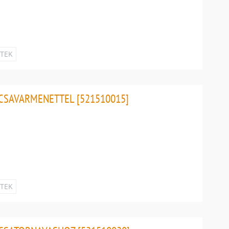
ETEK
 CSAVARMENETTEL [521510015]
ETEK