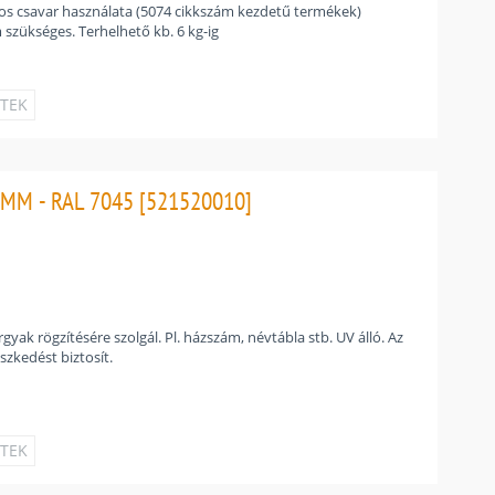
os csavar használata (5074 cikkszám kezdetű termékek)
m szükséges. Terhelhető kb. 6 kg-ig
ETEK
MM - RAL 7045 [521520010]
gyak rögzítésére szolgál. Pl. házszám, névtábla stb. UV álló. Az
szkedést biztosít.
ETEK