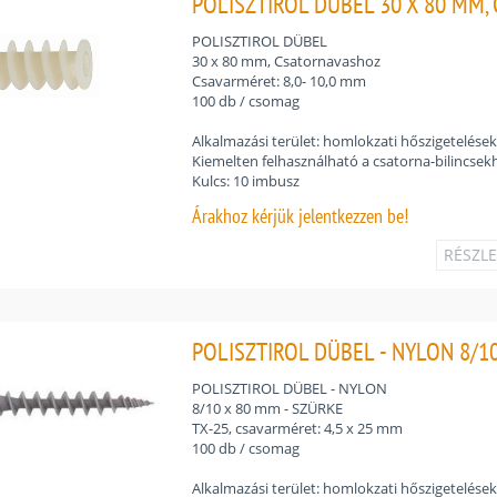
POLISZTIROL DÜBEL 30 X 80 MM,
POLISZTIROL DÜBEL
30 x 80 mm, Csatornavashoz
Csavarméret: 8,0- 10,0 mm
100 db / csomag
Alkalmazási terület: homlokzati hőszigetelése
Kiemelten felhasználható a csatorna-bilincsek
Kulcs: 10 imbusz
Árakhoz
kérjük jelentkezzen be!
RÉSZL
POLISZTIROL DÜBEL - NYLON 8/10
POLISZTIROL DÜBEL - NYLON
8/10 x 80 mm - SZÜRKE
TX-25, csavarméret: 4,5 x 25 mm
100 db / csomag
Alkalmazási terület: homlokzati hőszigetelése