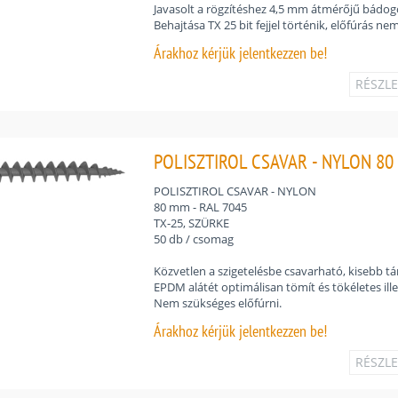
Javasolt a rögzítéshez 4,5 mm átmérőjű bádog
Behajtása TX 25 bit fejjel történik, előfúrás ne
Árakhoz
kérjük jelentkezzen be!
RÉSZL
POLISZTIROL CSAVAR - NYLON 80 
POLISZTIROL CSAVAR - NYLON
80 mm - RAL 7045
TX-25, SZÜRKE
50 db / csomag
Közvetlen a szigetelésbe csavarható, kisebb tár
EPDM alátét optimálisan tömít és tökéletes ille
Nem szükséges előfúrni.
Árakhoz
kérjük jelentkezzen be!
RÉSZL