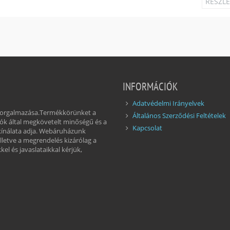
RÉSZL
INFORMÁCIÓK
Adatvédelmi Irányelvek
 forgalmazása.Termékkörünket a
Általános Szerződési Feltételek
ók által megkövetelt minőségű és a
Kapcsolat
kínálata adja. Webáruházunk
illetve a megrendelés kizárólag a
el és javaslataikkal kérjük,