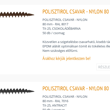
POLISZTIROL CSAVAR - NYLON 80 
POLISZTIROL CSAVAR - NYLON
80 mm - RAL 8017
TX-25, CSOKOLÁDÉBARNA
50 db / csomag
Közvetlen a szigetelésbe csavarható, kisebb tár
EPDM alátét optimálisan tömít és tökéletes ille
Nem szükséges előfúrni.
Árakhoz
kérjük jelentkezzen be!
RÉSZL
POLISZTIROL CSAVAR - NYLON 80 
POLISZTIROL CSAVAR - NYLON
80 mm - RAL 7016
TX-25, ANTRACIT
50 db / csomag