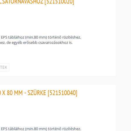
 CSATORNAVASHOZ [521510020]
k EPS tábláihoz (min.80 mm) történő rözítéshez.
hez, de egyéb erősebb csavarozásokhoz is.
ETEK
 X 80 MM - SZÜRKE [521510040]
k EPS tábláihoz (min.80 mm) történő rözítéshez.