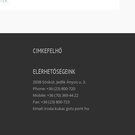
ETEK
CIMKEFELHŐ
ELÉRHETŐSÉGEINK
2038 Sóskút, Jedlik Ányos u. 3.
Phone: +36 (23) 800-720
Mobile: +36 (70) 369 44 22
Fax: +36 (23) 800-723
Email: iroda kukac gotz pont hu