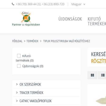
+36 (70) 369 44 22
,
+36 (23) 800-720
Magyar
ÚJDONSÁGOK
KIFUTÓ
TERMÉKE
FŐOLDAL
TERMÉKEK
TIPLIK POLISZTIROLBA VALÓ RÖGZÍTÉSHEZ
KERESÉ
Kifutó
RÖGZÍT
termékek (0)
Újdonságok (0)
OX SZERSZÁMOK
TRACER TERMÉKEK
CATNIC VAKOLÓPROFILOK