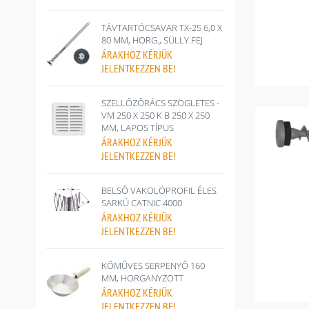
TÁVTARTÓCSAVAR TX-25 6,0 X
80 MM, HORG., SÜLLY.FEJ
ÁRAKHOZ
KÉRJÜK
JELENTKEZZEN BE!
SZELLŐZŐRÁCS SZÖGLETES -
VM 250 X 250 K B 250 X 250
MM, LAPOS TÍPUS
ÁRAKHOZ
KÉRJÜK
JELENTKEZZEN BE!
BELSŐ VAKOLÓPROFIL ÉLES
SARKÚ CATNIC 4000
ÁRAKHOZ
KÉRJÜK
JELENTKEZZEN BE!
KŐMŰVES SERPENYŐ 160
MM, HORGANYZOTT
ÁRAKHOZ
KÉRJÜK
JELENTKEZZEN BE!