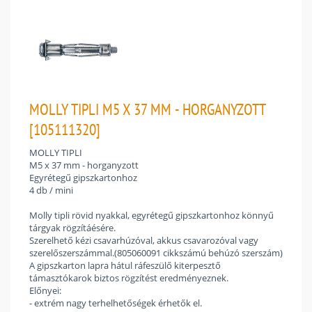
MOLLY TIPLI M5 X 37 MM - HORGANYZOTT
[105111320]
MOLLY TIPLI
M5 x 37 mm - horganyzott
Egyrétegű gipszkartonhoz
4 db / mini
Molly tipli rövid nyakkal, egyrétegű gipszkartonhoz könnyű
tárgyak rögzítáésére.
Szerelhető kézi csavarhúzóval, akkus csavarozóval vagy
szerelőszerszámmal.(805060091 cikkszámú behúzó szerszám)
A gipszkarton lapra hátul ráfeszülő kiterpesztő
támasztókarok biztos rögzítést eredményeznek.
Előnyei:
- extrém nagy terhelhetőségek érhetők el.