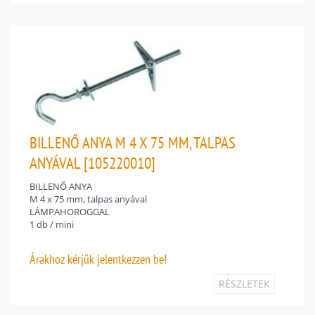
BILLENŐ ANYA M 4 X 75 MM, TALPAS
ANYÁVAL [105220010]
BILLENŐ ANYA
M 4 x 75 mm, talpas anyával
LÁMPAHOROGGAL
1 db / mini
Árakhoz
kérjük jelentkezzen be!
RÉSZLETEK