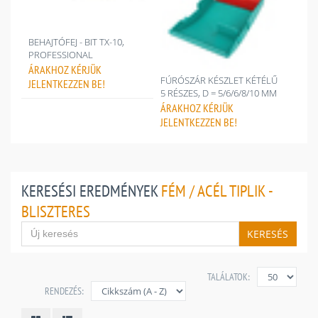
BEHAJTÓFEJ - BIT TX-10,
PROFESSIONAL
ÁRAKHOZ
KÉRJÜK
FÚRÓSZÁR KÉSZLET KÉTÉLŰ
JELENTKEZZEN BE!
5 RÉSZES, D = 5/6/6/8/10 MM
ÁRAKHOZ
KÉRJÜK
JELENTKEZZEN BE!
KERESÉSI EREDMÉNYEK
FÉM / ACÉL TIPLIK -
BLISZTERES
KERESÉS
TALÁLATOK:
RENDEZÉS: