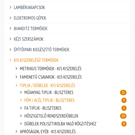
LAMBÉRIAKAPCSOK
ELEKTROMOS GÉPEK
BIANDITZ TERMÉKEK
KÉZI SZERSZÁMOK
ÉPÍTŐIPARI KIEGÉSZÍTŐ TERMÉKEK
KIS KISZERELÉSŰ TERMÉKEK
METRIKUS TERMÉKEK - KIS KISZERELÉS
FAMENETŰ CSAVAROK - KIS KISZERELÉS
TIPLIK / DÜBELEK - KIS KISZERELÉS
MŰANYAG TIPLIK - BLISZTERES
31
FÉM / ACÉL TIPLIK - BLISZTERES
9
FA TIPLIK - BLISZTERES
2
HŐSZIGETELŐ RENDSZERDÜBELEK
18
DÜBELEK POLISZTIROLBA VALÓ RÖGZíTÉSHEZ
8
APRÓSÁGOK, EYÉB - KIS KISZERELÉS