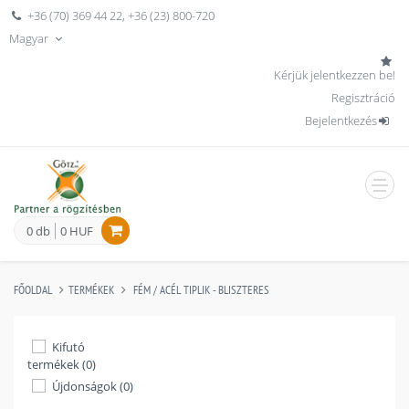
+36 (70) 369 44 22
,
+36 (23) 800-720
Magyar
Kérjük jelentkezzen be!
Regisztráció
Bejelentkezés
men
0 db
0 HUF
FŐOLDAL
TERMÉKEK
FÉM / ACÉL TIPLIK - BLISZTERES
Kifutó
termékek (0)
Újdonságok (0)