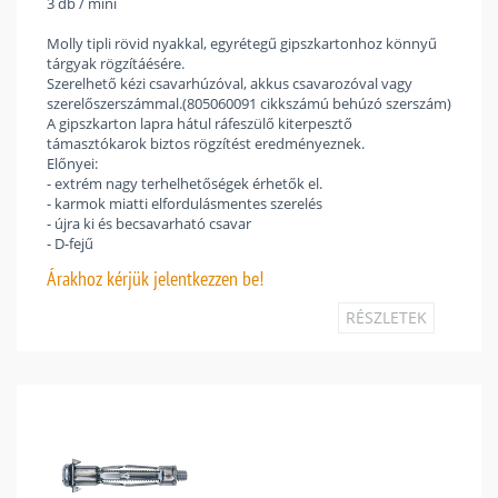
3 db / mini
Molly tipli rövid nyakkal, egyrétegű gipszkartonhoz könnyű
tárgyak rögzítáésére.
Szerelhető kézi csavarhúzóval, akkus csavarozóval vagy
szerelőszerszámmal.(805060091 cikkszámú behúzó szerszám)
A gipszkarton lapra hátul ráfeszülő kiterpesztő
támasztókarok biztos rögzítést eredményeznek.
Előnyei:
- extrém nagy terhelhetőségek érhetők el.
- karmok miatti elfordulásmentes szerelés
- újra ki és becsavarható csavar
- D-fejű
Árakhoz
kérjük jelentkezzen be!
RÉSZLETEK