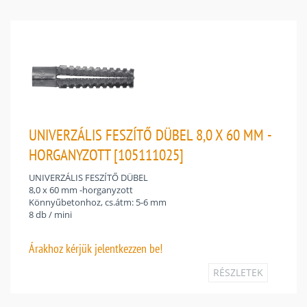
UNIVERZÁLIS FESZÍTŐ DÜBEL 8,0 X 60 MM -
HORGANYZOTT [105111025]
UNIVERZÁLIS FESZÍTŐ DÜBEL
8,0 x 60 mm -horganyzott
Könnyűbetonhoz, cs.átm: 5-6 mm
8 db / mini
Árakhoz
kérjük jelentkezzen be!
RÉSZLETEK