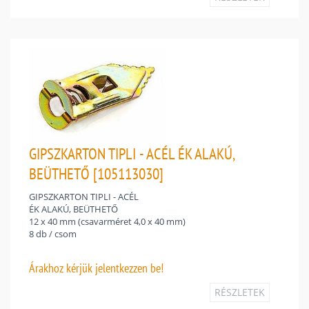
GIPSZKARTON TIPLI - ACÉL ÉK ALAKÚ,
BEÜTHETŐ [105113030]
GIPSZKARTON TIPLI - ACÉL
ÉK ALAKÚ, BEÜTHETŐ
12 x 40 mm (csavarméret 4,0 x 40 mm)
8 db / csom
Árakhoz
kérjük jelentkezzen be!
RÉSZLETEK