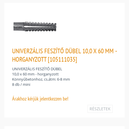
UNIVERZÁLIS FESZÍTŐ DÜBEL 10,0 X 60 MM -
HORGANYZOTT [105111035]
UNIVERZÁLIS FESZÍTŐ DÜBEL
10,0 x 60 mm - horganyzott
Könnyűbetonhoz, cs.átm: 6-8 mm
8 db / mini
Árakhoz
kérjük jelentkezzen be!
RÉSZLETEK