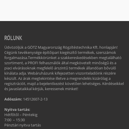
RÓLUNK
Üdvözöljük a GÖTZ Magyarország Rögzítéstechnika Kft. honlapján!
Cégünk tevékenysége építőipari kiegészítő termékek, szerszámok
forgalmazása.Termékkörünket a szakkereskedésekben megtalálható
szortiment, a PROFI felhasználók által megkövetelt minőségű és a
piaci elvárásoknak megfelelő árszintű termékek állandóan bővülő
kínálata adja. Webáruházunk kifejezetten viszonteladóink részére
készült. Az árak megtekintése illetve a megrendelés kizárólag a
regisztrációt, majd a bejelentkezést követően lehetséges. Kérdéseikkel
és javaslataikkal kérjük, keressenek minket!
Adószám:
14512607-2-13
Nyitva tartás:
Hétfőtől – Péntekig
7:00 – 15:30
Pénztári nyitva tartás