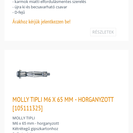
- karmok miatti elfordulásmentes szerelés
- újra ki és becsavarható csavar
- D-fejű
Árakhoz
kérjük jelentkezzen be!
RÉSZLETEK
MOLLY TIPLI M6 X 65 MM - HORGANYZOTT
[105111325]
MOLLY TIPLI
M6 x 65 mm - horganyzott
Kétrétegű gipszkartonhoz