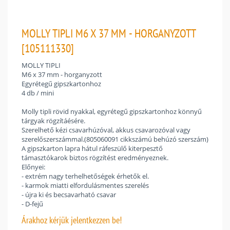
MOLLY TIPLI M6 X 37 MM - HORGANYZOTT
[105111330]
MOLLY TIPLI
M6 x 37 mm - horganyzott
Egyrétegű gipszkartonhoz
4 db / mini
Molly tipli rövid nyakkal, egyrétegű gipszkartonhoz könnyű
tárgyak rögzítáésére.
Szerelhető kézi csavarhúzóval, akkus csavarozóval vagy
szerelőszerszámmal.(805060091 cikkszámú behúzó szerszám)
A gipszkarton lapra hátul ráfeszülő kiterpesztő
támasztókarok biztos rögzítést eredményeznek.
Előnyei:
- extrém nagy terhelhetőségek érhetők el.
- karmok miatti elfordulásmentes szerelés
- újra ki és becsavarható csavar
- D-fejű
Árakhoz
kérjük jelentkezzen be!