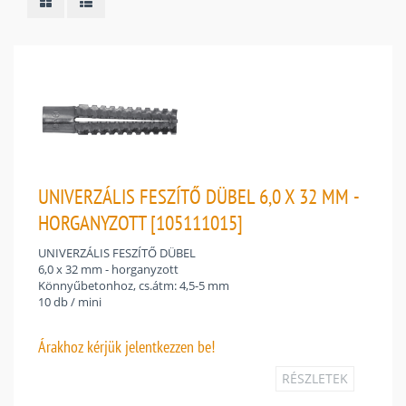
UNIVERZÁLIS FESZÍTŐ DÜBEL 6,0 X 32 MM -
HORGANYZOTT [105111015]
UNIVERZÁLIS FESZÍTŐ DÜBEL
6,0 x 32 mm - horganyzott
Könnyűbetonhoz, cs.átm: 4,5-5 mm
10 db / mini
Árakhoz
kérjük jelentkezzen be!
RÉSZLETEK