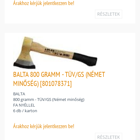
Árakhoz
kérjük jelentkezzen be!
RÉSZLETEK
BALTA 800 GRAMM - TÜV/GS (NÉMET
MINŐSÉG) [801078371]
BALTA
800 gramm - TÜV/GS (Német minőség)
FA NYÉLLEL
6 db / karton
Árakhoz
kérjük jelentkezzen be!
RÉSZLETEK