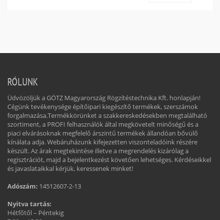
RÓLUNK
Üdvözöljük a GÖTZ Magyarország Rögzítéstechnika Kft. honlapján!
Cégünk tevékenysége építőipari kiegészítő termékek, szerszámok
forgalmazása.Termékkörünket a szakkereskedésekben megtalálható
szortiment, a PROFI felhasználók által megkövetelt minőségű és a
piaci elvárásoknak megfelelő árszintű termékek állandóan bővülő
kínálata adja. Webáruházunk kifejezetten viszonteladóink részére
készült. Az árak megtekintése illetve a megrendelés kizárólag a
regisztrációt, majd a bejelentkezést követően lehetséges. Kérdéseikkel
és javaslataikkal kérjük, keressenek minket!
Adószám:
14512607-2-13
Nyitva tartás:
Hétfőtől – Péntekig