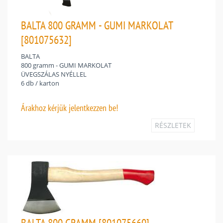
BALTA 800 GRAMM - GUMI MARKOLAT
[801075632]
BALTA
800 gramm - GUMI MARKOLAT
ÜVEGSZÁLAS NYÉLLEL
6 db / karton
Árakhoz
kérjük jelentkezzen be!
RÉSZLETEK
BALTA 800 GRAMM [801075660]