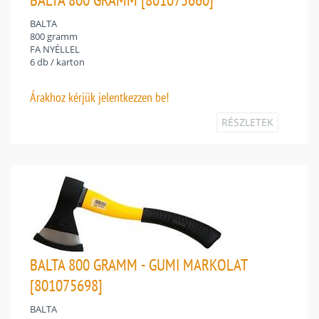
BALTA
800 gramm
FA NYÉLLEL
6 db / karton
Árakhoz
kérjük jelentkezzen be!
RÉSZLETEK
BALTA 800 GRAMM - GUMI MARKOLAT
[801075698]
BALTA