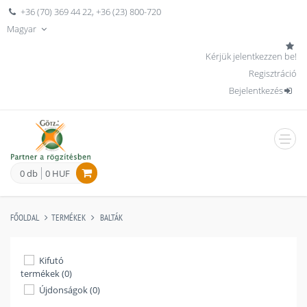
+36 (70) 369 44 22
,
+36 (23) 800-720
Magyar
Kérjük jelentkezzen be!
Regisztráció
Bejelentkezés
men
0 db
0 HUF
FŐOLDAL
TERMÉKEK
BALTÁK
Kifutó
termékek (0)
Újdonságok (0)