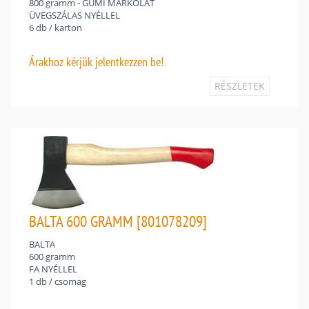
800 gramm - GUMI MARKOLAT
ÜVEGSZÁLAS NYÉLLEL
6 db / karton
Árakhoz
kérjük jelentkezzen be!
RÉSZLETEK
BALTA 600 GRAMM [801078209]
BALTA
600 gramm
FA NYÉLLEL
1 db / csomag