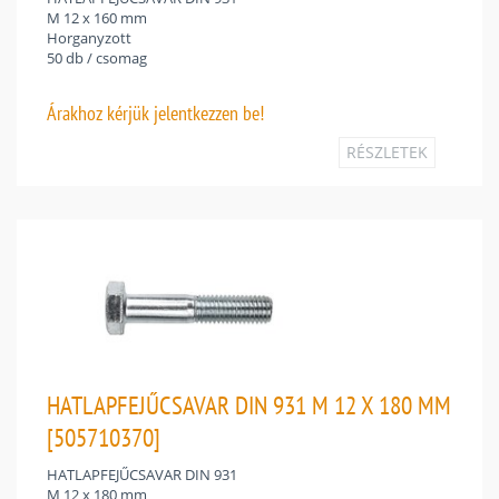
M 12 x 160 mm
Horganyzott
50 db / csomag
Árakhoz
kérjük jelentkezzen be!
RÉSZLETEK
HATLAPFEJŰCSAVAR DIN 931 M 12 X 180 MM
[505710370]
HATLAPFEJŰCSAVAR DIN 931
M 12 x 180 mm