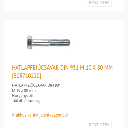
RÉSZLETEK
HATLAPFEJŰCSAVAR DIN 931 M 10 X 80 MM
[505710220]
HATLAPFEJŰCSAVAR DIN 931
M 10 x 80 mm
Horganyzott
100 db / csomag
Árakhoz
kérjük jelentkezzen be!
RÉSZLETEK