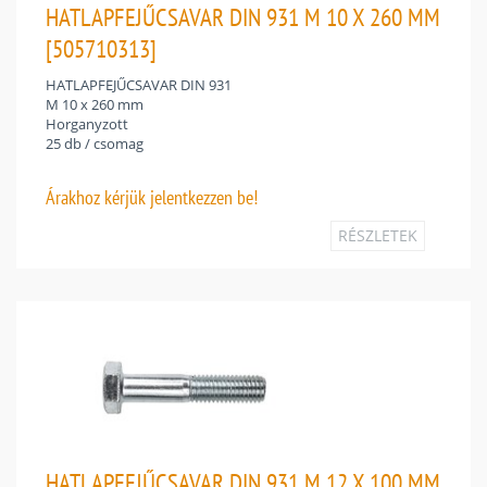
HATLAPFEJŰCSAVAR DIN 931 M 10 X 260 MM
[505710313]
HATLAPFEJŰCSAVAR DIN 931
M 10 x 260 mm
Horganyzott
25 db / csomag
Árakhoz
kérjük jelentkezzen be!
RÉSZLETEK
HATLAPFEJŰCSAVAR DIN 931 M 12 X 100 MM