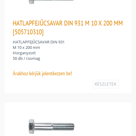
HATLAPFEJŰCSAVAR DIN 931 M 10 X 200 MM
[505710310]
HATLAPFEJŰCSAVAR DIN 931
M 10 x 200 mm
Horganyzott
50 db / csomag
Árakhoz
kérjük jelentkezzen be!
RÉSZLETEK