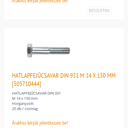
Árakhoz
kérjük jelentkezzen be!
RÉSZLETEK
HATLAPFEJŰCSAVAR DIN 931 M 14 X 150 MM
[505710444]
HATLAPFEJŰCSAVAR DIN 931
M 14 x 150 mm
Horganyzott
25 db / csomag
Árakhoz
kérjük jelentkezzen be!