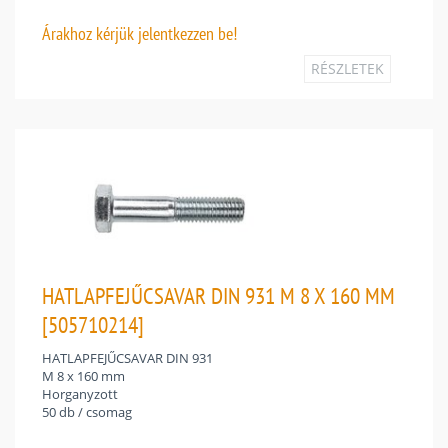
Árakhoz
kérjük jelentkezzen be!
RÉSZLETEK
HATLAPFEJŰCSAVAR DIN 931 M 8 X 160 MM
[505710214]
HATLAPFEJŰCSAVAR DIN 931
M 8 x 160 mm
Horganyzott
50 db / csomag