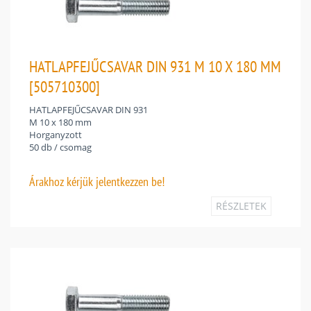
HATLAPFEJŰCSAVAR DIN 931 M 10 X 180 MM
[505710300]
HATLAPFEJŰCSAVAR DIN 931
M 10 x 180 mm
Horganyzott
50 db / csomag
Árakhoz
kérjük jelentkezzen be!
RÉSZLETEK