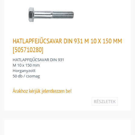
HATLAPFEJŰCSAVAR DIN 931 M 10 X 150 MM
[505710280]
HATLAPFEJŰCSAVAR DIN 931
M 10 x 150 mm
Horganyzott
50 db / csomag
Árakhoz
kérjük jelentkezzen be!
RÉSZLETEK