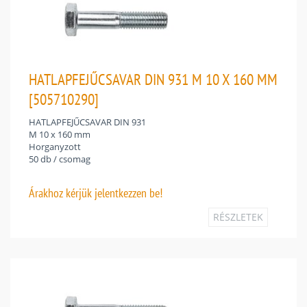
HATLAPFEJŰCSAVAR DIN 931 M 10 X 160 MM
[505710290]
HATLAPFEJŰCSAVAR DIN 931
M 10 x 160 mm
Horganyzott
50 db / csomag
Árakhoz
kérjük jelentkezzen be!
RÉSZLETEK