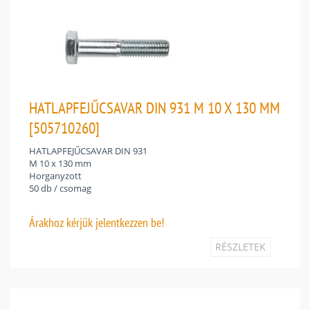
HATLAPFEJŰCSAVAR DIN 931 M 10 X 130 MM
[505710260]
HATLAPFEJŰCSAVAR DIN 931
M 10 x 130 mm
Horganyzott
50 db / csomag
Árakhoz
kérjük jelentkezzen be!
RÉSZLETEK