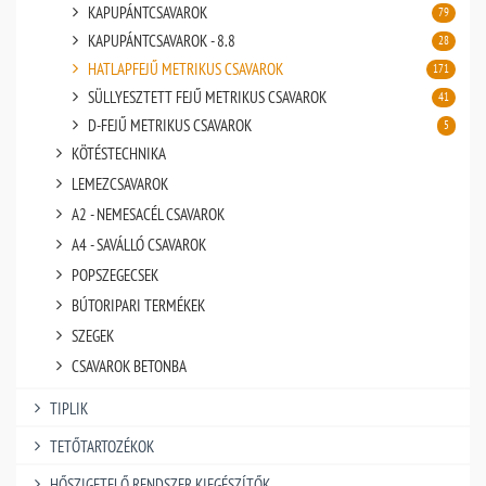
KAPUPÁNTCSAVAROK
79
KAPUPÁNTCSAVAROK - 8.8
28
HATLAPFEJŰ METRIKUS CSAVAROK
171
SÜLLYESZTETT FEJŰ METRIKUS CSAVAROK
41
D-FEJŰ METRIKUS CSAVAROK
5
KÖTÉSTECHNIKA
LEMEZCSAVAROK
A2 - NEMESACÉL CSAVAROK
A4 - SAVÁLLÓ CSAVAROK
POPSZEGECSEK
BÚTORIPARI TERMÉKEK
SZEGEK
CSAVAROK BETONBA
TIPLIK
TETŐTARTOZÉKOK
HŐSZIGETELŐ RENDSZER KIEGÉSZÍTŐK