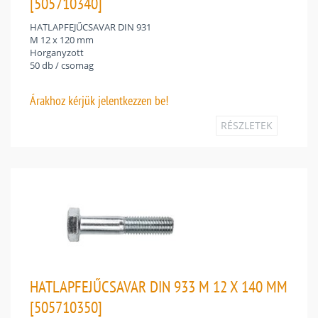
[505710340]
HATLAPFEJŰCSAVAR DIN 931
M 12 x 120 mm
Horganyzott
50 db / csomag
Árakhoz
kérjük jelentkezzen be!
RÉSZLETEK
HATLAPFEJŰCSAVAR DIN 933 M 12 X 140 MM
[505710350]