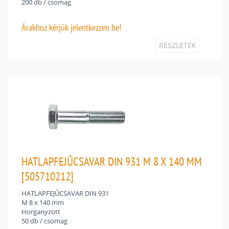
200 db / csomag
Árakhoz
kérjük jelentkezzen be!
RÉSZLETEK
HATLAPFEJŰCSAVAR DIN 931 M 8 X 140 MM
[505710212]
HATLAPFEJŰCSAVAR DIN 931
M 8 x 140 mm
Horganyzott
50 db / csomag