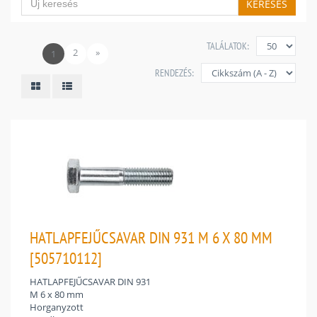
KERESÉS
TALÁLATOK:
2
»
1
RENDEZÉS:
HATLAPFEJŰCSAVAR DIN 931 M 6 X 80 MM
[505710112]
HATLAPFEJŰCSAVAR DIN 931
M 6 x 80 mm
Horganyzott