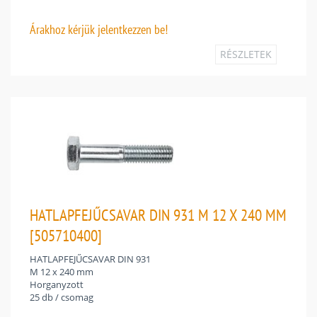
Árakhoz
kérjük jelentkezzen be!
RÉSZLETEK
HATLAPFEJŰCSAVAR DIN 931 M 12 X 240 MM
[505710400]
HATLAPFEJŰCSAVAR DIN 931
M 12 x 240 mm
Horganyzott
25 db / csomag