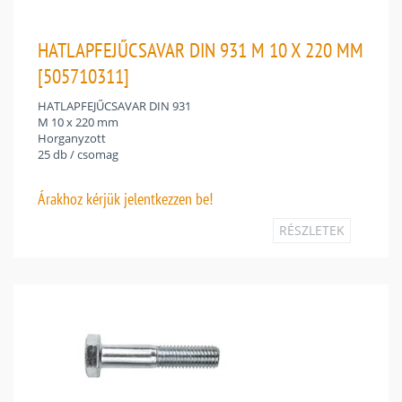
HATLAPFEJŰCSAVAR DIN 931 M 10 X 220 MM
[505710311]
HATLAPFEJŰCSAVAR DIN 931
M 10 x 220 mm
Horganyzott
25 db / csomag
Árakhoz
kérjük jelentkezzen be!
RÉSZLETEK