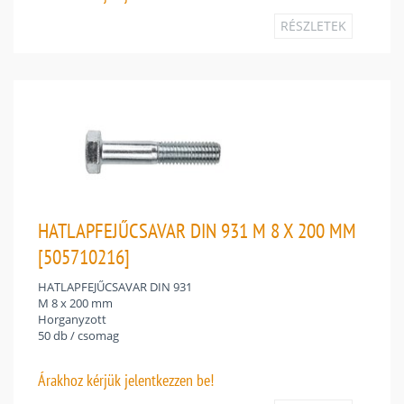
RÉSZLETEK
HATLAPFEJŰCSAVAR DIN 931 M 8 X 200 MM
[505710216]
HATLAPFEJŰCSAVAR DIN 931
M 8 x 200 mm
Horganyzott
50 db / csomag
Árakhoz
kérjük jelentkezzen be!