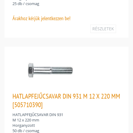
25 db / csomag
Árakhoz
kérjük jelentkezzen be!
RÉSZLETEK
HATLAPFEJŰCSAVAR DIN 931 M 12 X 220 MM
[505710390]
HATLAPFEJŰCSAVAR DIN 931
M 12 x 220 mm
Horganyzott
50 db / csomag