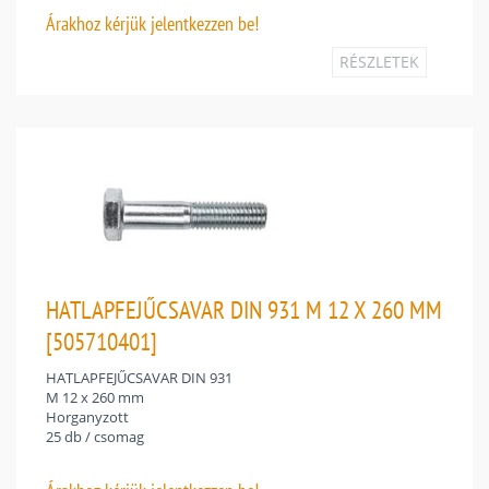
Árakhoz
kérjük jelentkezzen be!
RÉSZLETEK
HATLAPFEJŰCSAVAR DIN 931 M 12 X 260 MM
[505710401]
HATLAPFEJŰCSAVAR DIN 931
M 12 x 260 mm
Horganyzott
25 db / csomag