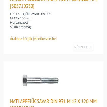
[505710330]
HATLAPFEJŰCSAVAR DIN 931
M 12 x 100 mm
Horganyzott
50 db / csomag
Árakhoz
kérjük jelentkezzen be!
RÉSZLETEK
HATLAPFEJŰCSAVAR DIN 931 M 12 X 120 MM