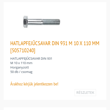
HATLAPFEJŰCSAVAR DIN 931 M 10 X 110 MM
[505710240]
HATLAPFEJŰCSAVAR DIN 931
M 10 x 110 mm
Horganyzott
50 db / csomag
Árakhoz
kérjük jelentkezzen be!
RÉSZLETEK