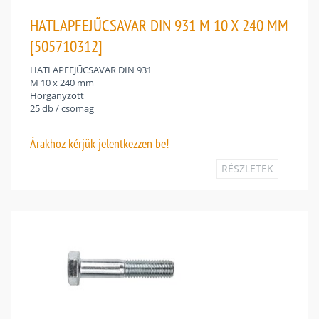
HATLAPFEJŰCSAVAR DIN 931 M 10 X 240 MM
[505710312]
HATLAPFEJŰCSAVAR DIN 931
M 10 x 240 mm
Horganyzott
25 db / csomag
Árakhoz
kérjük jelentkezzen be!
RÉSZLETEK