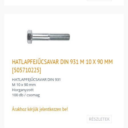
HATLAPFEJŰCSAVAR DIN 931 M 10 X 90 MM
[505710225]
HATLAPFEJŰCSAVAR DIN 931
M 10 x 90 mm
Horganyzott
100 db / csomag
Árakhoz
kérjük jelentkezzen be!
RÉSZLETEK