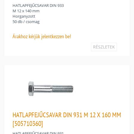
HATLAPFEJŰCSAVAR DIN 933
M 12 x 140 mm
Horganyzott
50 db / csomag
Árakhoz
kérjük jelentkezzen be!
RÉSZLETEK
HATLAPFEJŰCSAVAR DIN 931 M 12 X 160 MM
[505710360]
HATLAPFEJŰCSAVAR DIN 931