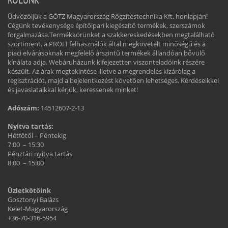
Üdvözöljük a GÖTZ Magyarország Rögzítéstechnika Kft. honlapján!
Cégünk tevékenysége építőipari kiegészítő termékek, szerszámok
forgalmazása.Termékkörünket a szakkereskedésekben megtalálható
szortiment, a PROFI felhasználók által megkövetelt minőségű és a
piaci elvárásoknak megfelelő árszintű termékek állandóan bővülő
kínálata adja. Webáruházunk kifejezetten viszonteladóink részére
készült. Az árak megtekintése illetve a megrendelés kizárólag a
regisztrációt, majd a bejelentkezést követően lehetséges. Kérdéseikkel
és javaslataikkal kérjük, keressenek minket!
Adószám:
14512607-2-13
Nyitva tartás:
Hétfőtől – Péntekig
7:00 – 15:30
Pénztári nyitva tartás
8:00 – 15:00
Üzletkötőink
Gosztonyi Balázs
Kelet-Magyarország
+36-70-316-5954