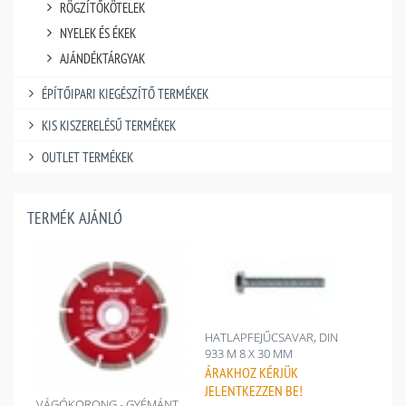
RÖGZÍTŐKÖTELEK
NYELEK ÉS ÉKEK
AJÁNDÉKTÁRGYAK
ÉPÍTŐIPARI KIEGÉSZÍTŐ TERMÉKEK
KIS KISZERELÉSŰ TERMÉKEK
OUTLET TERMÉKEK
TERMÉK AJÁNLÓ
HATLAPFEJŰCSAVAR, DIN
933 M 8 X 30 MM
ÁRAKHOZ
KÉRJÜK
JELENTKEZZEN BE!
VÁGÓKORONG - GYÉMÁNT