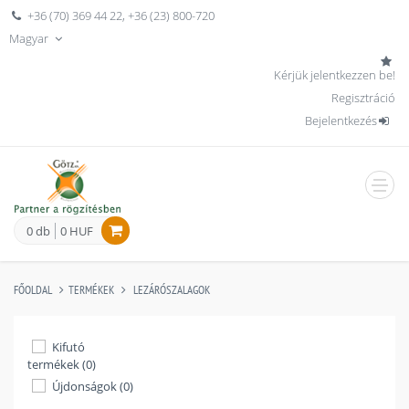
+36 (70) 369 44 22
,
+36 (23) 800-720
Magyar
Kérjük jelentkezzen be!
Regisztráció
Bejelentkezés
men
0 db
0 HUF
FŐOLDAL
TERMÉKEK
LEZÁRÓSZALAGOK
Kifutó
termékek (0)
Újdonságok (0)