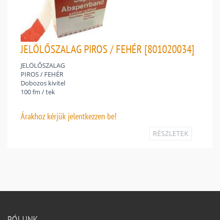
JELÖLŐSZALAG PIROS / FEHÉR [801020034]
JELÖLŐSZALAG
PIROS / FEHÉR
Dobozos kivitel
100 fm / tek
Árakhoz
kérjük jelentkezzen be!
RÉSZLETEK
RÓLUNK