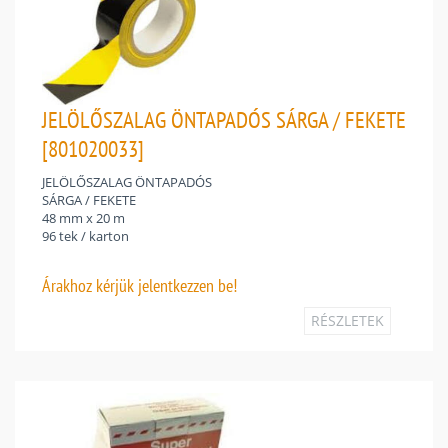
JELÖLŐSZALAG ÖNTAPADÓS SÁRGA / FEKETE
[801020033]
JELÖLŐSZALAG ÖNTAPADÓS
SÁRGA / FEKETE
48 mm x 20 m
96 tek / karton
Árakhoz
kérjük jelentkezzen be!
RÉSZLETEK