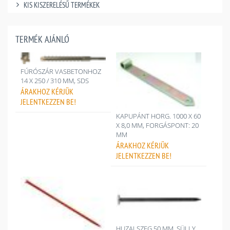
KIS KISZERELÉSŰ TERMÉKEK
TERMÉK AJÁNLÓ
FÚRÓSZÁR VASBETONHOZ
14 X 250 / 310 MM, SDS
ÁRAKHOZ
KÉRJÜK
JELENTKEZZEN BE!
KAPUPÁNT HORG. 1000 X 60
X 8,0 MM, FORGÁSPONT: 20
MM
ÁRAKHOZ
KÉRJÜK
JELENTKEZZEN BE!
HUZALSZEG 50 MM, SÜLLY.