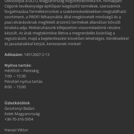
Üdvözöljük a GÖTZ Magyarország Rögzítéstechnika Kft. honlapján!
Cégünk tevékenysége építőipari kiegészítő termékek, szerszámok
forgalmazása.Termékkörünket a szakkereskedésekben megtalálható
szortiment, a PROFI felhasználók által megkövetelt minőségű és a
piaci elvárásoknak megfelelő árszintű termékek állandóan bővülő
kínálata adja. Webáruházunk kifejezetten viszonteladóink részére
készült. Az árak megtekintése illetve a megrendelés kizárólag a
regisztrációt, majd a bejelentkezést követően lehetséges. Kérdéseikkel
és javaslataikkal kérjük, keressenek minket!
Adószám:
14512607-2-13
Nyitva tartás:
Hétfőtől – Péntekig
7:00 – 15:30
Pénztári nyitva tartás
8:00 – 15:00
Üzletkötőink
Gosztonyi Balázs
Kelet-Magyarország
+36-70-316-5954
Havasi Viktor