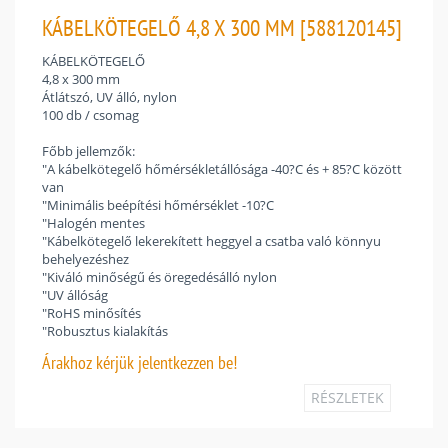
KÁBELKÖTEGELŐ 4,8 X 300 MM [588120145]
KÁBELKÖTEGELŐ
4,8 x 300 mm
Átlátszó, UV álló, nylon
100 db / csomag
Főbb jellemzők:
"A kábelkötegelő hőmérsékletállósága -40?C és + 85?C között
van
"Minimális beépítési hőmérséklet -10?C
"Halogén mentes
"Kábelkötegelő lekerekített heggyel a csatba való könnyu
behelyezéshez
"Kiváló minőségű és öregedésálló nylon
"UV állóság
"RoHS minősítés
"Robusztus kialakítás
Árakhoz
kérjük jelentkezzen be!
RÉSZLETEK