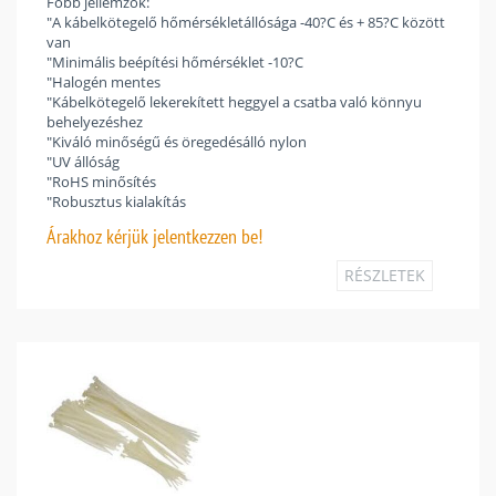
Főbb jellemzők:
"A kábelkötegelő hőmérsékletállósága -40?C és + 85?C között
van
"Minimális beépítési hőmérséklet -10?C
"Halogén mentes
"Kábelkötegelő lekerekített heggyel a csatba való könnyu
behelyezéshez
"Kiváló minőségű és öregedésálló nylon
"UV állóság
"RoHS minősítés
"Robusztus kialakítás
Árakhoz
kérjük jelentkezzen be!
RÉSZLETEK