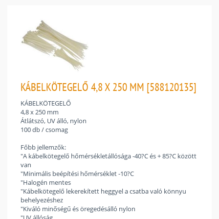
KÁBELKÖTEGELŐ 4,8 X 250 MM [588120135]
KÁBELKÖTEGELŐ
4,8 x 250 mm
Átlátszó, UV álló, nylon
100 db / csomag
Főbb jellemzők:
"A kábelkötegelő hőmérsékletállósága -40?C és + 85?C között
van
"Minimális beépítési hőmérséklet -10?C
"Halogén mentes
"Kábelkötegelő lekerekített heggyel a csatba való könnyu
behelyezéshez
"Kiváló minőségű és öregedésálló nylon
"UV állóság