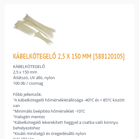
KÁBELKÖTEGELŐ 2,5 X 150 MM [588120105]
KÁBELKÖTEGELŐ
2,5 x 150 mm
Átlátszó, UV álló, nylon
100 db / csomag
Főbb jellemzők:
"A kábelkötegelő hőmérsékletállósága -40?C és + 85?C között
van
"Minimális beépítési hőmérséklet -10?C
"Halogén mentes
"Kábelkötegelő lekerekített heggyel a csatba való könnyu
behelyezéshez
"Kiváló minőségű és öregedésálló nylon