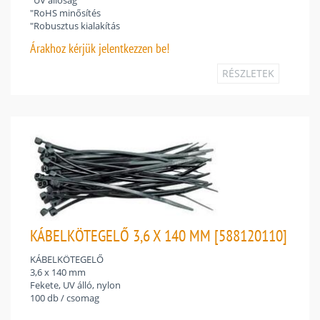
"UV állóság
"RoHS minősítés
"Robusztus kialakítás
Árakhoz
kérjük jelentkezzen be!
RÉSZLETEK
KÁBELKÖTEGELŐ 3,6 X 140 MM [588120110]
KÁBELKÖTEGELŐ
3,6 x 140 mm
Fekete, UV álló, nylon
100 db / csomag