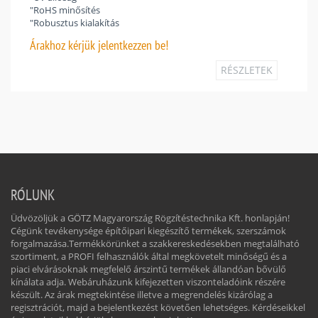
"RoHS minősítés
"Robusztus kialakítás
Árakhoz
kérjük jelentkezzen be!
RÉSZLETEK
RÓLUNK
Üdvözöljük a GÖTZ Magyarország Rögzítéstechnika Kft. honlapján!
Cégünk tevékenysége építőipari kiegészítő termékek, szerszámok
forgalmazása.Termékkörünket a szakkereskedésekben megtalálható
szortiment, a PROFI felhasználók által megkövetelt minőségű és a
piaci elvárásoknak megfelelő árszintű termékek állandóan bővülő
kínálata adja. Webáruházunk kifejezetten viszonteladóink részére
készült. Az árak megtekintése illetve a megrendelés kizárólag a
regisztrációt, majd a bejelentkezést követően lehetséges. Kérdéseikkel