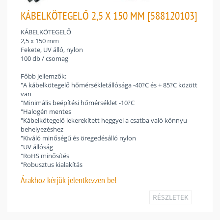
KÁBELKÖTEGELŐ 2,5 X 150 MM [588120103]
KÁBELKÖTEGELŐ
2,5 x 150 mm
Fekete, UV álló, nylon
100 db / csomag
Főbb jellemzők:
"A kábelkötegelő hőmérsékletállósága -40?C és + 85?C között
van
"Minimális beépítési hőmérséklet -10?C
"Halogén mentes
"Kábelkötegelő lekerekített heggyel a csatba való könnyu
behelyezéshez
"Kiváló minőségű és öregedésálló nylon
"UV állóság
"RoHS minősítés
"Robusztus kialakítás
Árakhoz
kérjük jelentkezzen be!
RÉSZLETEK