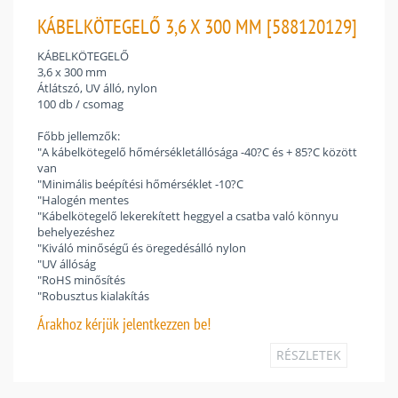
KÁBELKÖTEGELŐ 3,6 X 300 MM [588120129]
KÁBELKÖTEGELŐ
3,6 x 300 mm
Átlátszó, UV álló, nylon
100 db / csomag
Főbb jellemzők:
"A kábelkötegelő hőmérsékletállósága -40?C és + 85?C között
van
"Minimális beépítési hőmérséklet -10?C
"Halogén mentes
"Kábelkötegelő lekerekített heggyel a csatba való könnyu
behelyezéshez
"Kiváló minőségű és öregedésálló nylon
"UV állóság
"RoHS minősítés
"Robusztus kialakítás
Árakhoz
kérjük jelentkezzen be!
RÉSZLETEK