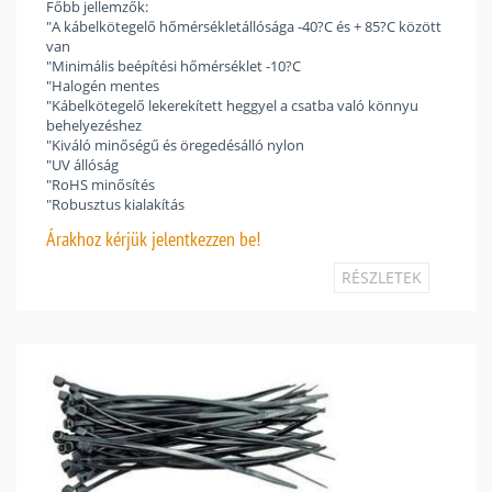
Főbb jellemzők:
"A kábelkötegelő hőmérsékletállósága -40?C és + 85?C között
van
"Minimális beépítési hőmérséklet -10?C
"Halogén mentes
"Kábelkötegelő lekerekített heggyel a csatba való könnyu
behelyezéshez
"Kiváló minőségű és öregedésálló nylon
"UV állóság
"RoHS minősítés
"Robusztus kialakítás
Árakhoz
kérjük jelentkezzen be!
RÉSZLETEK