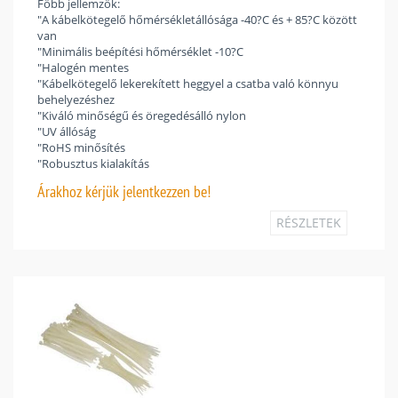
Főbb jellemzők:
"A kábelkötegelő hőmérsékletállósága -40?C és + 85?C között
van
"Minimális beépítési hőmérséklet -10?C
"Halogén mentes
"Kábelkötegelő lekerekített heggyel a csatba való könnyu
behelyezéshez
"Kiváló minőségű és öregedésálló nylon
"UV állóság
"RoHS minősítés
"Robusztus kialakítás
Árakhoz
kérjük jelentkezzen be!
RÉSZLETEK