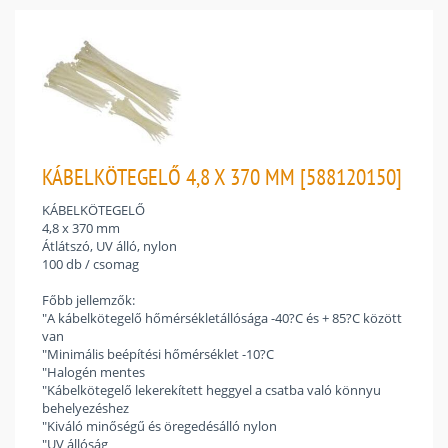
KÁBELKÖTEGELŐ 4,8 X 370 MM [588120150]
KÁBELKÖTEGELŐ
4,8 x 370 mm
Átlátszó, UV álló, nylon
100 db / csomag
Főbb jellemzők:
"A kábelkötegelő hőmérsékletállósága -40?C és + 85?C között
van
"Minimális beépítési hőmérséklet -10?C
"Halogén mentes
"Kábelkötegelő lekerekített heggyel a csatba való könnyu
behelyezéshez
"Kiváló minőségű és öregedésálló nylon
"UV állóság