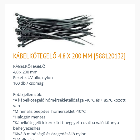
KÁBELKÖTEGELŐ 4,8 X 200 MM [588120132]
KÁBELKÖTEGELŐ
4,8 x 200 mm
Fekete, UV álló, nylon
100 db / csomag
Főbb jellemzők:
"A kábelkötegelő hőmérsékletállósága -40?C és + 85?C között
van
"Minimális beépítési hőmérséklet -10?C
"Halogén mentes
"Kábelkötegelő lekerekített heggyel a csatba való könnyu
behelyezéshez
"Kiváló minőségű és öregedésálló nylon
"UV állóság