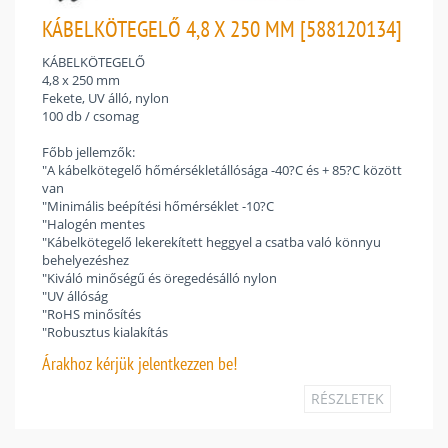
KÁBELKÖTEGELŐ 4,8 X 250 MM [588120134]
KÁBELKÖTEGELŐ
4,8 x 250 mm
Fekete, UV álló, nylon
100 db / csomag
Főbb jellemzők:
"A kábelkötegelő hőmérsékletállósága -40?C és + 85?C között
van
"Minimális beépítési hőmérséklet -10?C
"Halogén mentes
"Kábelkötegelő lekerekített heggyel a csatba való könnyu
behelyezéshez
"Kiváló minőségű és öregedésálló nylon
"UV állóság
"RoHS minősítés
"Robusztus kialakítás
Árakhoz
kérjük jelentkezzen be!
RÉSZLETEK