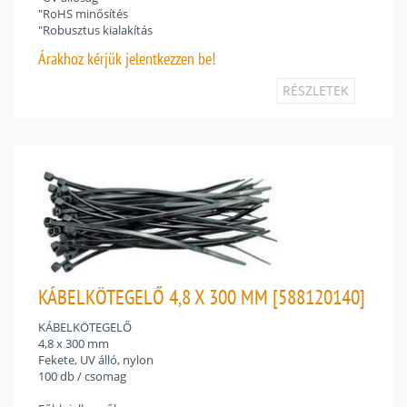
"RoHS minősítés
"Robusztus kialakítás
Árakhoz
kérjük jelentkezzen be!
RÉSZLETEK
KÁBELKÖTEGELŐ 4,8 X 300 MM [588120140]
KÁBELKÖTEGELŐ
4,8 x 300 mm
Fekete, UV álló, nylon
100 db / csomag