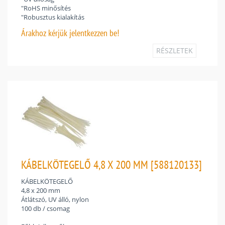
"RoHS minősítés
"Robusztus kialakítás
Árakhoz
kérjük jelentkezzen be!
RÉSZLETEK
KÁBELKÖTEGELŐ 4,8 X 200 MM [588120133]
KÁBELKÖTEGELŐ
4,8 x 200 mm
Átlátszó, UV álló, nylon
100 db / csomag