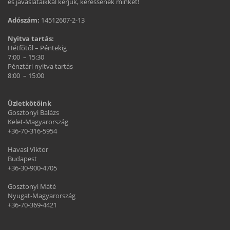
és javaslataikkal kérjük, keressenek minket!
Adószám:
14512607-2-13
Nyitva tartás:
Hétfőtől – Péntekig
7:00 – 15:30
Pénztári nyitva tartás
8:00 – 15:00
Üzletkötőink
Gosztonyi Balázs
Kelet-Magyarország
+36-70-316-5954
Havasi Viktor
Budapest
+36-30-900-4705
Gosztonyi Máté
Nyugat-Magyarország
+36-70-369-4421