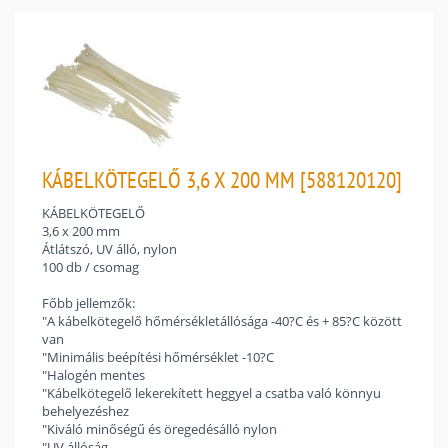
KÁBELKÖTEGELŐ 3,6 X 200 MM [588120120]
KÁBELKÖTEGELŐ
3,6 x 200 mm
Átlátszó, UV álló, nylon
100 db / csomag
Főbb jellemzők:
"A kábelkötegelő hőmérsékletállósága -40?C és + 85?C között
van
"Minimális beépítési hőmérséklet -10?C
"Halogén mentes
"Kábelkötegelő lekerekített heggyel a csatba való könnyu
behelyezéshez
"Kiváló minőségű és öregedésálló nylon
"UV állóság