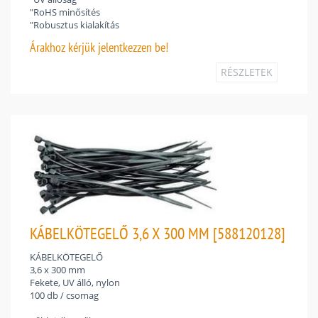
"RoHS minősítés
"Robusztus kialakítás
Árakhoz
kérjük jelentkezzen be!
RÉSZLETEK
KÁBELKÖTEGELŐ 3,6 X 300 MM [588120128]
KÁBELKÖTEGELŐ
3,6 x 300 mm
Fekete, UV álló, nylon
100 db / csomag