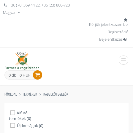
+36 (70) 369 44 22
,
+36 (23) 800-720
Magyar
Kérjük jelentkezzen be!
Regisztráció
Bejelentkezés
men
0 db
0 HUF
FŐOLDAL
TERMÉKEK
KÁBELKÖTEGELŐK
Kifutó
termékek (0)
Újdonságok (0)