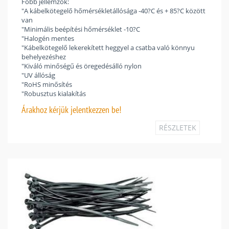
Főbb jellemzők:
"A kábelkötegelő hőmérsékletállósága -40?C és + 85?C között
van
"Minimális beépítési hőmérséklet -10?C
"Halogén mentes
"Kábelkötegelő lekerekített heggyel a csatba való könnyu
behelyezéshez
"Kiváló minőségű és öregedésálló nylon
"UV állóság
"RoHS minősítés
"Robusztus kialakítás
Árakhoz
kérjük jelentkezzen be!
RÉSZLETEK