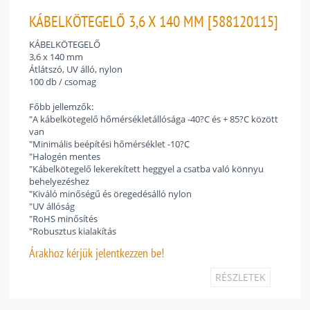
KÁBELKÖTEGELŐ 3,6 X 140 MM [588120115]
KÁBELKÖTEGELŐ
3,6 x 140 mm
Átlátszó, UV álló, nylon
100 db / csomag
Főbb jellemzők:
"A kábelkötegelő hőmérsékletállósága -40?C és + 85?C között
van
"Minimális beépítési hőmérséklet -10?C
"Halogén mentes
"Kábelkötegelő lekerekített heggyel a csatba való könnyu
behelyezéshez
"Kiváló minőségű és öregedésálló nylon
"UV állóság
"RoHS minősítés
"Robusztus kialakítás
Árakhoz
kérjük jelentkezzen be!
RÉSZLETEK