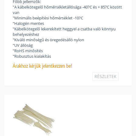
Főbb jellemzők:
"A kábelkötegelő hőmérsékletállósága -40?C és + 85?C között
van
"Minimális beépítési hőmérséklet -10?C
"Halogén mentes
"Kábelkötegelő lekerekített heggyel a csatba való könnyu
behelyezéshez
"Kiváló minőségű és öregedésálló nylon
"UV állóság
"RoHS minősítés
"Robusztus kialakítás
Árakhoz
kérjük jelentkezzen be!
RÉSZLETEK