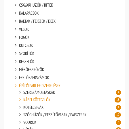
CSAVARHÚZÓK / BITEK
KALAPÁCSOK
BALTÁK / FEJSZÉK / ÉKEK
VÉSŐK
FOGÓK
KULCSOK
SZORÍTÓK
RESZELŐK
MÉRŐESZKÖZÖK
FESTŐSZERSZÁMOK
ÉPÍTŐIPARI FELSZERELÉSEK
SZERSZÁMOSTÁSKÁK
4
KÁBELKÖTEGELŐK
15
KÖTÉLCSIGÁK
1
SZÖGHÚZÓK / FESZÍTŐVASAK / PAJSZEREK
10
VÖDRÖK
3