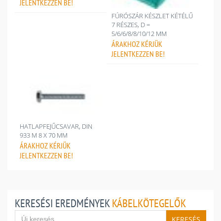
JELENTKEZZEN BE!
FÚRÓSZÁR KÉSZLET KÉTÉLŰ
7 RÉSZES, D =
5/6/6/8/8/10/12 MM
ÁRAKHOZ
KÉRJÜK
JELENTKEZZEN BE!
HATLAPFEJŰCSAVAR, DIN
933 M 8 X 70 MM
ÁRAKHOZ
KÉRJÜK
JELENTKEZZEN BE!
KERESÉSI EREDMÉNYEK
KÁBELKÖTEGELŐK
KERESÉS