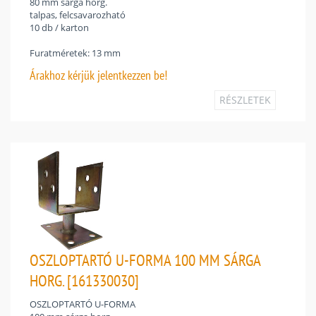
80 mm sárga horg.
talpas, felcsavarozható
10 db / karton
Furatméretek: 13 mm
Árakhoz
kérjük jelentkezzen be!
RÉSZLETEK
OSZLOPTARTÓ U-FORMA 100 MM SÁRGA
HORG. [161330030]
OSZLOPTARTÓ U-FORMA