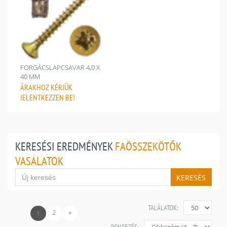
FORGÁCSLAPCSAVAR 4,0 X
40 MM
ÁRAKHOZ
KÉRJÜK
JELENTKEZZEN BE!
KERESÉSI EREDMÉNYEK
FAÖSSZEKÖTŐK
VASALATOK
KERESÉS
TALÁLATOK:
2
»
1