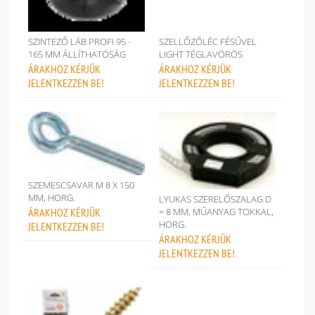
SZINTEZŐ LÁB PROFI 95 -
SZELLŐZŐLÉC FÉSŰVEL
165 MM ÁLLÍTHATÓSÁG
LIGHT TÉGLAVÖRÖS
ÁRAKHOZ
KÉRJÜK
ÁRAKHOZ
KÉRJÜK
JELENTKEZZEN BE!
JELENTKEZZEN BE!
SZEMESCSAVAR M 8 X 150
MM, HORG.
LYUKAS SZERELŐSZALAG D
ÁRAKHOZ
KÉRJÜK
= 8 MM, MŰANYAG TOKKAL,
HORG.
JELENTKEZZEN BE!
ÁRAKHOZ
KÉRJÜK
JELENTKEZZEN BE!