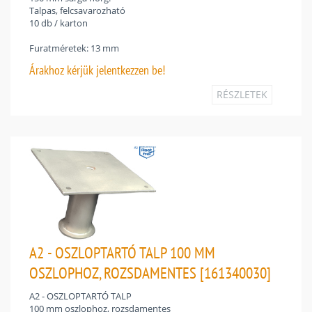
Talpas, felcsavarozható
10 db / karton
Furatméretek: 13 mm
Árakhoz
kérjük jelentkezzen be!
RÉSZLETEK
A2 - OSZLOPTARTÓ TALP 100 MM
OSZLOPHOZ, ROZSDAMENTES [161340030]
A2 - OSZLOPTARTÓ TALP
100 mm oszlophoz, rozsdamentes