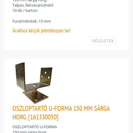
Talpas, felcsavarozható
10 db / karton
Furatméretek: 13 mm
Árakhoz
kérjük jelentkezzen be!
RÉSZLETEK
OSZLOPTARTÓ U-FORMA 150 MM SÁRGA
HORG. [161330050]
OSZLOPTARTÓ U-FORMA
150 mm sárga horg.