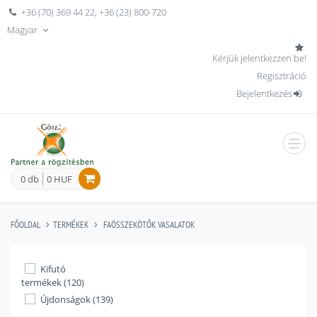
+36 (70) 369 44 22
,
+36 (23) 800-720
Magyar
Kérjük jelentkezzen be!
Regisztráció
Bejelentkezés
men
0 db
0 HUF
FŐOLDAL
TERMÉKEK
FAÖSSZEKÖTŐK VASALATOK
Kifutó
termékek (120)
Újdonságok (139)