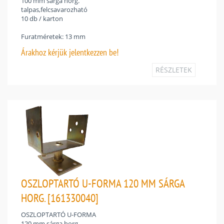
100 mm sárga horg.
talpas,felcsavarozható
10 db / karton
Furatméretek: 13 mm
Árakhoz
kérjük jelentkezzen be!
RÉSZLETEK
OSZLOPTARTÓ U-FORMA 120 MM SÁRGA
HORG. [161330040]
OSZLOPTARTÓ U-FORMA
120 mm sárga horg.