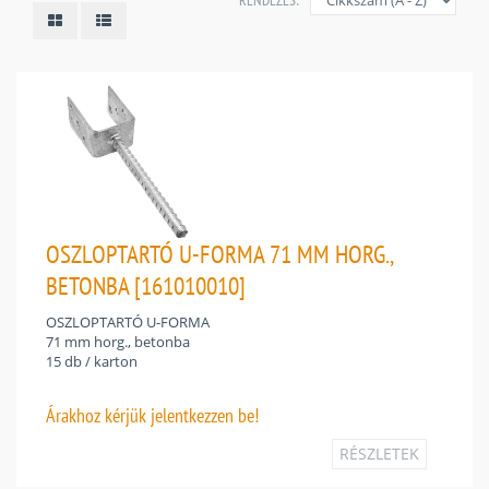
RENDEZÉS:
OSZLOPTARTÓ U-FORMA 71 MM HORG.,
BETONBA [161010010]
OSZLOPTARTÓ U-FORMA
71 mm horg., betonba
15 db / karton
Árakhoz
kérjük jelentkezzen be!
RÉSZLETEK