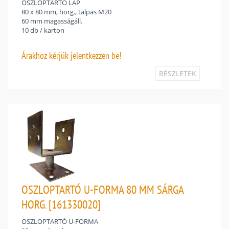
OSZLOPTARTÓ LAP
80 x 80 mm, horg., talpas M20
60 mm magasságáll.
10 db / karton
Árakhoz
kérjük jelentkezzen be!
RÉSZLETEK
OSZLOPTARTÓ U-FORMA 80 MM SÁRGA
HORG. [161330020]
OSZLOPTARTÓ U-FORMA