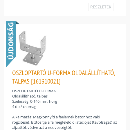
RÉSZLETEK
OSZLOPTARTÓ U-FORMA OLDALÁLLÍTHATÓ,
TALPAS [161310021]
OSZLOPTARTÓ U-FORMA
Oldalállítható, talpas
Szélesség: 0-146 mm, horg
4 db / csomag
Alkalmazás: Megkönnyíti a faelemek betonhoz való
rögzítését. Biztosítja a fa megfelelő dilatációját (távolságát) az
aljzattól, védve azt a nedvességtől.