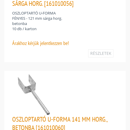
SÁRGA HORG. [161010056]
OSZLOPTARTÓ U-FORMA
FÉNYES - 121 mm sárga horg.
betonba
10 db / karton
Árakhoz
kérjük jelentkezzen be!
RÉSZLETEK
OSZLOPTARTÓ U-FORMA 141 MM HORG.,
BETONBA [161010060]