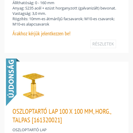
Állíthatóság: 0 - 160 mm
Anyag: S235 acél + ezüst horganyzott (galvanizált) bevonat.
Vastagság: 3,0 mm.
Rögzítés: 10mm-es átmárőjű facsavarok; M10-es csavarok;
M10-es alapcsavarok
Árakhoz
kérjük jelentkezzen be!
RÉSZLETEK
OSZLOPTARTÓ LAP 100 X 100 MM, HORG.,
TALPAS [161320021]
OSZLOPTARTÓ LAP