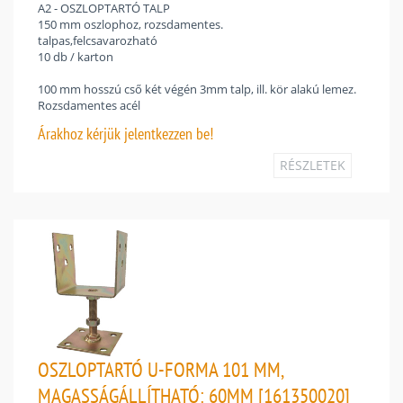
A2 - OSZLOPTARTÓ TALP
150 mm oszlophoz, rozsdamentes.
talpas,felcsavarozható
10 db / karton
100 mm hosszú cső két végén 3mm talp, ill. kör alakú lemez.
Rozsdamentes acél
Árakhoz
kérjük jelentkezzen be!
RÉSZLETEK
OSZLOPTARTÓ U-FORMA 101 MM,
MAGASSÁGÁLLÍTHATÓ: 60MM [161350020]