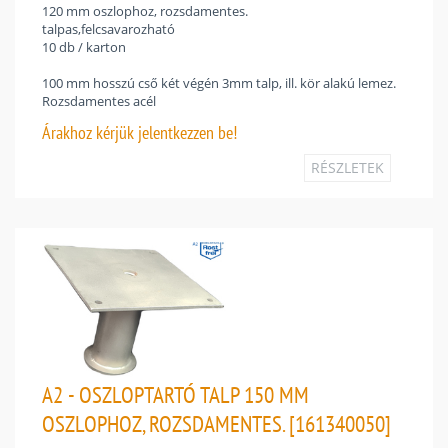
120 mm oszlophoz, rozsdamentes.
talpas,felcsavarozható
10 db / karton
100 mm hosszú cső két végén 3mm talp, ill. kör alakú lemez.
Rozsdamentes acél
Árakhoz
kérjük jelentkezzen be!
RÉSZLETEK
A2 - OSZLOPTARTÓ TALP 150 MM
OSZLOPHOZ, ROZSDAMENTES. [161340050]