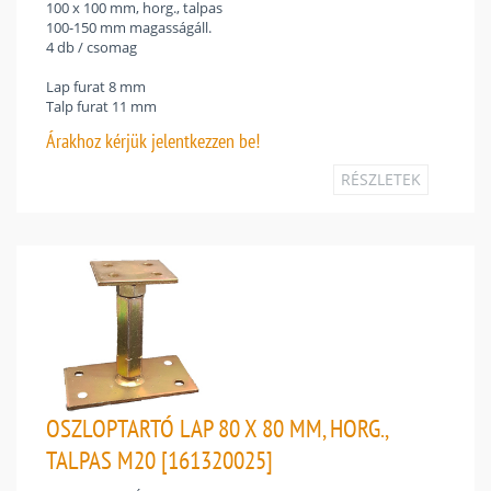
100 x 100 mm, horg., talpas
100-150 mm magasságáll.
4 db / csomag
Lap furat 8 mm
Talp furat 11 mm
Árakhoz
kérjük jelentkezzen be!
RÉSZLETEK
OSZLOPTARTÓ LAP 80 X 80 MM, HORG.,
TALPAS M20 [161320025]